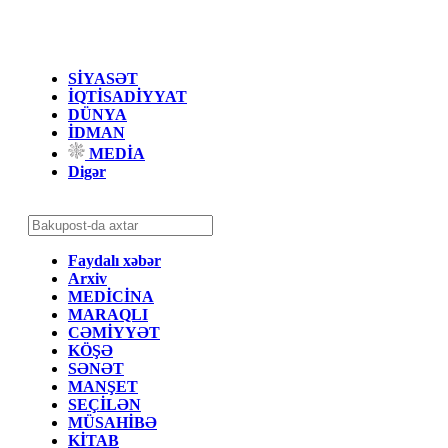
SİYASƏT
İQTİSADİYYAT
DÜNYA
İDMAN
MEDİA
Digər
Faydalı xəbər
Arxiv
MEDİCİNA
MARAQLI
CƏMİYYƏT
KÖŞƏ
SƏNƏT
MANŞET
SEÇİLƏN
MÜSAHİBƏ
KİTAB