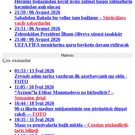
Hörmüz boğazından keçid üçün xidmət haqqı xidmətlərin
həcmindən asılı olacaq
21:59 / 06 Avqust 2026
Sabahdan Bakıda bu yollar tam bağlanır –
Sürücülərə
vacib xəbərdarlıq
21:51 / 06 Avqust 2026
Zelenskidən Prezident İlham Əliyevə xüsusi təşəkkür
21:40 / 06 Avqust 2026
UEFA FİFA turnirlərinə qarşı boykotu davam etdirəcək
Hamısı
Çox oxunanlar
01:53 / 13 İyul 2026
Zeynəb adını tarixə yazdıran ilk azərbaycanlı qız oldu -
FOTO
11:05 / 10 İyul 2026
“Arzum”la Etibar Məmmədovu nə birləşdirir?
–
Sensasion detal
16:44 / 18 İyul 2026
90-cı illərin məşhur müğənnisinin son görüntüsü diqqət
çəkdi —
FOTO
10:35 / 31 İyul 2026
Maaş və pensiyalarla bağlı müjdə –
Çoxdan gözlənilirdi,
tarix bilindi