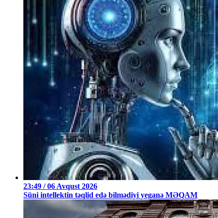
23:49 / 06 Avqust 2026
Süni intellektin təqlid edə bilmədiyi yeganə MƏQAM