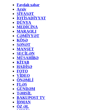
Faydalı xəbər
Arxiv
SİYASƏT
İQTİSADİYYAT
DÜNYA
MEDİCİNA
MARAQLI
CƏMİYYƏT
KÖŞƏ
SƏNƏT
MANŞET
SEÇİLƏN
MÜSAHİBƏ
KİTAB
HADİSƏ
FOTO
VİDEO
ÖNƏMLİ
FLƏŞ
GÜNDƏM
TƏHSİL
BAKUPOST TV
İDMAN
ÖZ ƏL