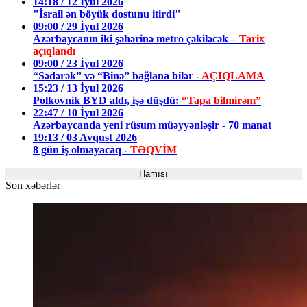
14:18 / 12 İyul 2026
"İsrail ən böyük dostunu itirdi"
09:00 / 29 İyul 2026
Azərbaycanın iki şəhərinə metro çəkiləcək –
Tarix
açıqlandı
09:00 / 23 İyul 2026
“Sədərək” və “Binə” bağlana bilər
- AÇIQLAMA
15:23 / 13 İyul 2026
Polkovnik BYD aldı, işə düşdü:
“Tapa bilmirəm”
22:47 / 10 İyul 2026
Azərbaycanda yeni rüsum müəyyənləşir - 70 manat
19:13 / 03 Avqust 2026
8 gün iş olmayacaq -
TƏQVİM
Hamısı
Son xəbərlər