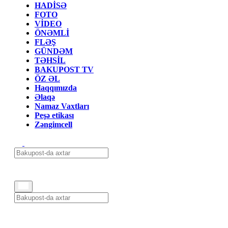
HADİSƏ
FOTO
VİDEO
ÖNƏMLİ
FLƏŞ
GÜNDƏM
TƏHSİL
BAKUPOST TV
ÖZ ƏL
Haqqımızda
Əlaqə
Namaz Vaxtları
Peşə etikası
Zəngimcell