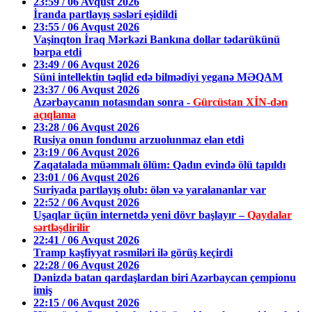
23:59 / 06 Avqust 2026
İranda partlayış səsləri eşidildi
23:55 / 06 Avqust 2026
Vaşinqton İraq Mərkəzi Bankına dollar tədarükünü
bərpa etdi
23:49 / 06 Avqust 2026
Süni intellektin təqlid edə bilmədiyi yeganə MƏQAM
23:37 / 06 Avqust 2026
Azərbaycanın notasından sonra -
Gürcüstan XİN-dən
açıqlama
23:28 / 06 Avqust 2026
Rusiya onun fondunu arzuolunmaz elan etdi
23:19 / 06 Avqust 2026
Zaqatalada müəmmalı ölüm: Qadın evində ölü tapıldı
23:01 / 06 Avqust 2026
Suriyada partlayış olub: ölən və yaralananlar var
22:52 / 06 Avqust 2026
Uşaqlar üçün internetdə yeni dövr başlayır –
Qaydalar
sərtləşdirilir
22:41 / 06 Avqust 2026
Tramp kəşfiyyat rəsmiləri ilə görüş keçirdi
22:28 / 06 Avqust 2026
Dənizdə batan qardaşlardan biri Azərbaycan çempionu
imiş
22:15 / 06 Avqust 2026