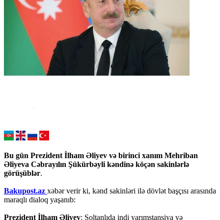
Bu gün Prezident İlham Əliyev və birinci xanım Mehriban
Əliyeva Cəbrayılın Şükürbəyli kəndinə köçən sakinlərlə
görüşüblər
.
Bakupost.az
xəbər verir ki, kənd sakinləri ilə dövlət başçısı arasında
maraqlı dialoq yaşanıb:
Prezident İlham Əliyev
: Soltanlıda indi yarımstansiya və