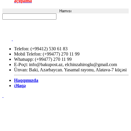
açıqlama
Hamısı
Telefon: (+99412) 530 61 83
Mobil Telefon: (+99477) 270 11 99
Whatsapp: (+99477) 270 11 99
E-Poçt:
info@bakupost.az
,
elchinzahiroglu@gmail.com
Ünvan: Baki, Azərbaycan. Yasamal rayonu, Alatava-7 küçəsi
Haqqımızda
Əlaqə