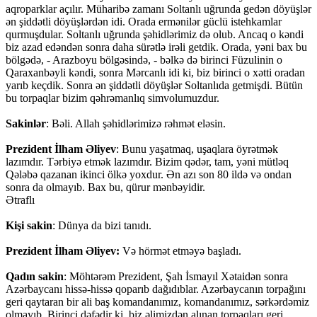
aqroparklar açılır. Müharibə zamanı Soltanlı uğrunda gedən döyüşlər
ən şiddətli döyüşlərdən idi. Orada ermənilər güclü istehkamlar
qurmuşdular. Soltanlı uğrunda şəhidlərimiz də olub. Ancaq o kəndi
biz azad edəndən sonra daha sürətlə irəli getdik. Orada, yəni bax bu
bölgədə, - Arazboyu bölgəsində, - bəlkə də birinci Füzulinin o
Qaraxanbəyli kəndi, sonra Mərcanlı idi ki, biz birinci o xətti oradan
yarıb keçdik. Sonra ən şiddətli döyüşlər Soltanlıda getmişdi. Bütün
bu torpaqlar bizim qəhrəmanlıq simvolumuzdur.
Sakinlər
: Bəli. Allah şəhidlərimizə rəhmət eləsin.
Prezident İlham Əliyev
: Bunu yaşatmaq, uşaqlara öyrətmək
lazımdır. Tərbiyə etmək lazımdır. Bizim qədər, tam, yəni mütləq
Qələbə qazanan ikinci ölkə yoxdur. Ən azı son 80 ildə və ondan
sonra da olmayıb. Bax bu, qürur mənbəyidir.
Ətraflı
Kişi sakin
: Dünya da bizi tanıdı.
Prezident İlham Əliyev:
Və hörmət etməyə başladı.
Qadın sakin
: Möhtərəm Prezident, Şah İsmayıl Xətaidən sonra
Azərbaycanı hissə-hissə qoparıb dağıdıblar. Azərbaycanın torpağını
geri qaytaran bir ali baş komandanımız, komandanımız, sərkərdəmiz
olmayıb. Birinci dəfədir ki, biz əlimizdən alınan torpaqları geri