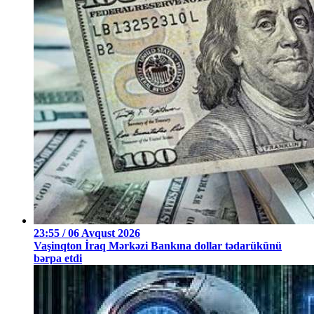
23:55 / 06 Avqust 2026
Vaşinqton İraq Mərkəzi Bankına dollar tədarükünü
bərpa etdi