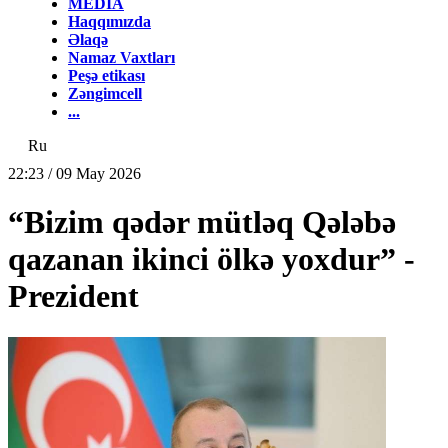
MEDİA
Haqqımızda
Əlaqə
Namaz Vaxtları
Peşə etikası
Zəngimcell
...
Ru
22:23 / 09 May 2026
“Bizim qədər mütləq Qələbə
qazanan ikinci ölkə yoxdur” -
Prezident