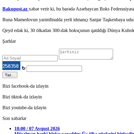
Bakupost.az
xəbər verir ki, bu barədə Azərbaycan Boks Federasiyas
Buna Mamedovun yarımfinalda yerli idmançı Sanjar Taşkenbaya uduz
Qeyd edək ki, 30 ölkədən 300-dək boksçunun qatıldığı Dünya Kuboku
Şərhlər
↻
Yaz...
Bizi facebook-da izləyin
Bizi tiktok-da izləyin
Bizi youtube-da izləyin
Son xəbərlər
18:00 / 07 Avqust 2026
Müsəlman hərbi bloku yaradılır: Üç ölkə güclərini birləşdir