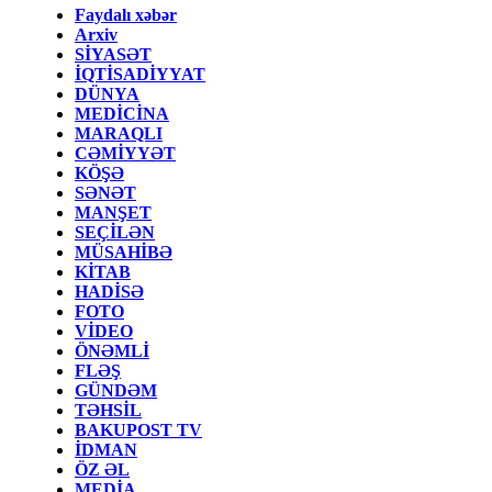
Faydalı xəbər
Arxiv
SİYASƏT
İQTİSADİYYAT
DÜNYA
MEDİCİNA
MARAQLI
CƏMİYYƏT
KÖŞƏ
SƏNƏT
MANŞET
SEÇİLƏN
MÜSAHİBƏ
KİTAB
HADİSƏ
FOTO
VİDEO
ÖNƏMLİ
FLƏŞ
GÜNDƏM
TƏHSİL
BAKUPOST TV
İDMAN
ÖZ ƏL
MEDİA