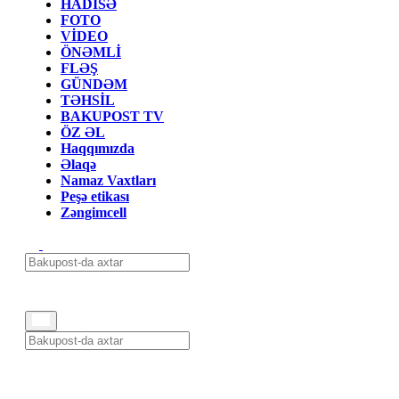
HADİSƏ
FOTO
VİDEO
ÖNƏMLİ
FLƏŞ
GÜNDƏM
TƏHSİL
BAKUPOST TV
ÖZ ƏL
Haqqımızda
Əlaqə
Namaz Vaxtları
Peşə etikası
Zəngimcell