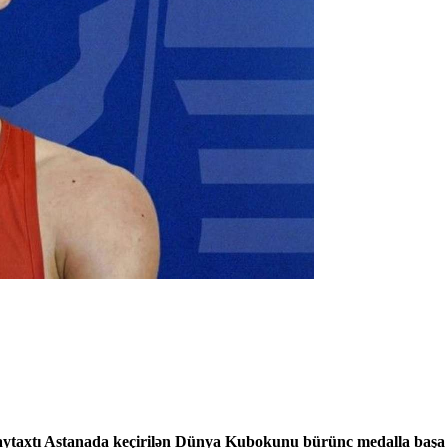
ytaxtı Astanada keçirilən Dünya Kubokunu bürünc medalla başa