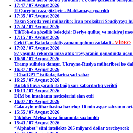
17:47 / 07 Avqust 2026
II Qaregini cəza gözləyir - Məhkəməyə çıxarıldı
17:35 / 07 Avqust 2026
Yaxın Şərqdə yeni müharibə: İran proksiləri Səudiyyəyə h
17:24 / 07 Avqust 2026
TikTok-da gözəllik bələdçisi: Dəriyə qulluq və makiyaj məsl
17:15 / 07 Avqust 2026
Ceki Çan Bakıda çəkiliş zamanı qolunu zədələdi
- VİDEO
17:02 / 07 Avqust 2026
97 yaşında rekorda imza atdı: Təyyarənin qanadında uçan 
16:50 / 07 Avqust 2026
Tramp sülhdən danışır, Ukrayna-Rusiya müharibəsi isə dah
16:37 / 07 Avqust 2026
“ChatGPT” istifadəçilərinə şad xəbər
16:25 / 07 Avqust 2026
Küləkli hava şəraiti ilə bağlı sarı xəbərdarlıq verildi
16:13 / 07 Avqust 2026
DİM bu imtahanın nəticələrini elan etdi
16:07 / 07 Avqust 2026
Gələcəyin müharibəsinə hazırlıq: 10 min əsgər səhranın or
15:55 / 07 Avqust 2026
Tiktoker Melisa hava limanında saxlanıldı
15:43 / 07 Avqust 2026
“Alphabet” süni intellektə 205 milyard dollar xərcləyəcək