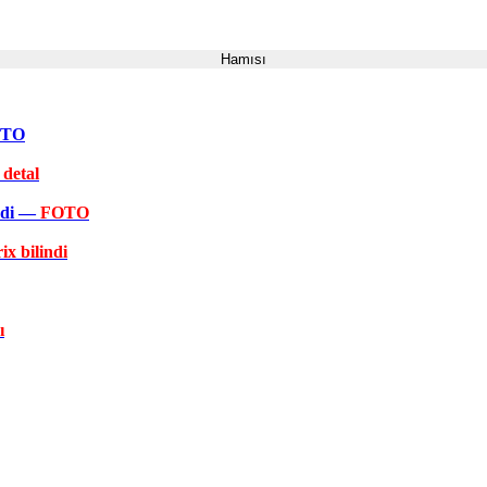
Hamısı
FOTO
 detal
əkdi —
FOTO
ix bilindi
ı