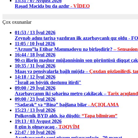
15:31 / 07 Avqust 2026
Rəşad Məcidə bu da azdır
- VİDEO
Çox oxunanlar
01:53 / 13 İyul 2026
Zeynəb adını tarixə yazdıran ilk azərbaycanlı qız oldu - 
11:05 / 10 İyul 2026
“Arzum”la Etibar Məmmədovu nə birləşdirir?
– Sensasion
16:44 / 18 İyul 2026
90-cı illərin məşhur müğənnisinin son görüntüsü diqqət ç
10:35 / 31 İyul 2026
Maaş və pensiyalarla bağlı müjdə –
Çoxdan gözlənilirdi, tar
14:18 / 12 İyul 2026
"İsrail ən böyük dostunu itirdi"
09:00 / 29 İyul 2026
Azərbaycanın iki şəhərinə metro çəkiləcək –
Tarix açıqland
09:00 / 23 İyul 2026
“Sədərək” və “Binə” bağlana bilər
- AÇIQLAMA
15:23 / 13 İyul 2026
Polkovnik BYD aldı, işə düşdü:
“Tapa bilmirəm”
19:13 / 03 Avqust 2026
8 gün iş olmayacaq -
TƏQVİM
22:47 / 10 İyul 2026
Azərbaycanda yeni rüsum müəyyənləşir - 70 manat