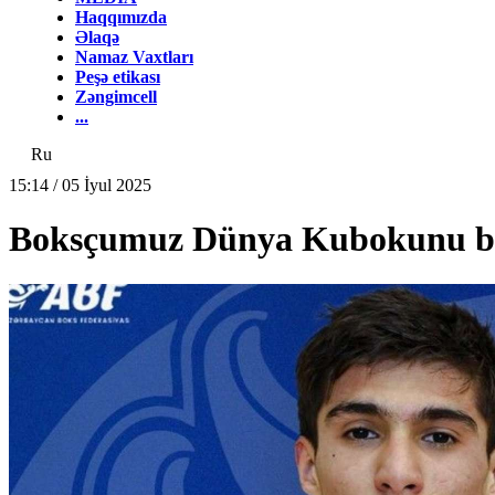
Haqqımızda
Əlaqə
Namaz Vaxtları
Peşə etikası
Zəngimcell
...
Ru
15:14 / 05 İyul 2025
Boksçumuz Dünya Kubokunu bü