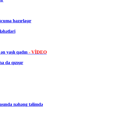
ücuma hazırlaşır
əhətləri
ən yaşlı qadın
- VİDEO
a da qızışır
tasında nəhəng təlimdə