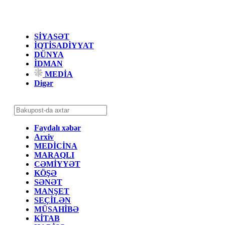
SİYASƏT
İQTİSADİYYAT
DÜNYA
İDMAN
MEDİA
Digər
Faydalı xəbər
Arxiv
MEDİCİNA
MARAQLI
CƏMİYYƏT
KÖŞƏ
SƏNƏT
MANŞET
SEÇİLƏN
MÜSAHİBƏ
KİTAB