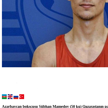
Azərbaycan boksçusu Sübhan Mamedov (50 kq) Qazaxıstanın pa