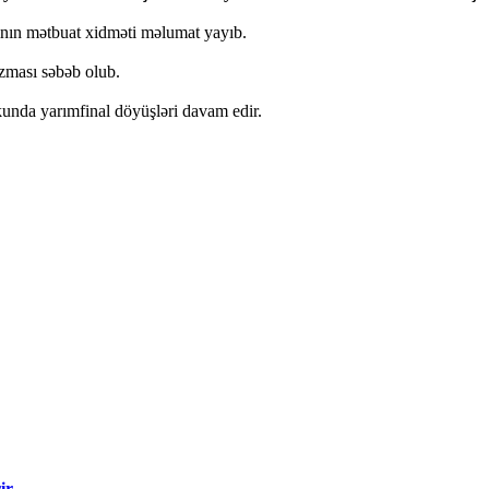
ının mətbuat xidməti məlumat yayıb.
ması səbəb olub.
nda yarımfinal döyüşləri davam edir.
ir