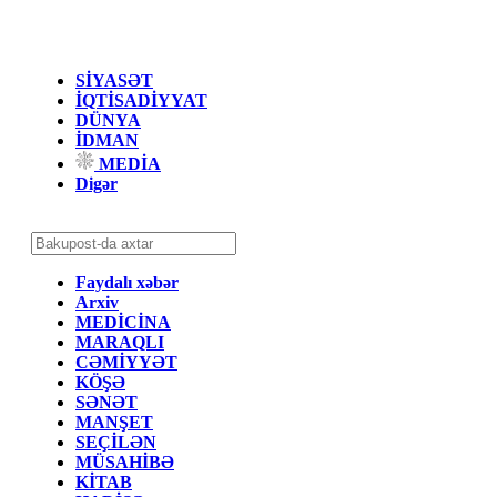
SİYASƏT
İQTİSADİYYAT
DÜNYA
İDMAN
MEDİA
Digər
Faydalı xəbər
Arxiv
MEDİCİNA
MARAQLI
CƏMİYYƏT
KÖŞƏ
SƏNƏT
MANŞET
SEÇİLƏN
MÜSAHİBƏ
KİTAB