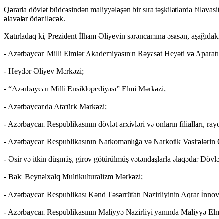
Qərarla dövlət büdcəsindən maliyyələşən bir sıra təşkilatlarda bilavasi
əlavələr ödəniləcək.
Xatırladaq ki, Prezident İlham Əliyevin sərəncamına əsasən, aşağıdakı 
- Azərbaycan Milli Elmlər Akademiyasının Rəyasət Heyəti və Aparatı
- Heydər Əliyev Mərkəzi;
- “Azərbaycan Milli Ensiklopediyası” Elmi Mərkəzi;
- Azərbaycanda Atatürk Mərkəzi;
- Azərbaycan Respublikasının dövlət arxivləri və onların filialları, rayo
- Azərbaycan Respublikasının Narkomanlığa və Narkotik Vasitələrin 
- Əsir və itkin düşmüş, girov götürülmüş vətəndaşlarla əlaqədar Dövlə
- Bakı Beynəlxalq Multikulturalizm Mərkəzi;
- Azərbaycan Respublikası Kənd Təsərrüfatı Nazirliyinin Aqrar İnnov
- Azərbaycan Respublikasının Maliyyə Nazirliyi yanında Maliyyə Elm