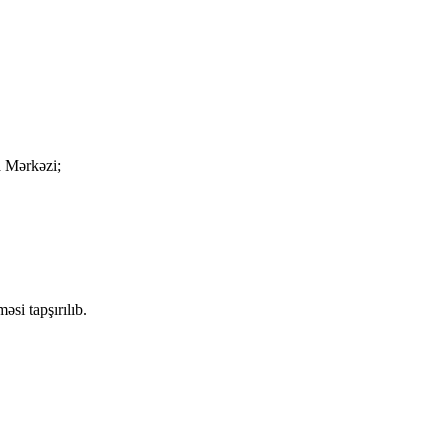
a Mərkəzi;
əsi tapşırılıb.