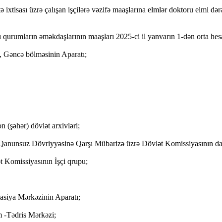
tə ixtisası üzrə çalışan işçilərə vəzifə maaşlarına elmlər doktoru elmi d
qurumların əməkdaşlarının maaşları 2025-ci il yanvarın 1-dən orta hesabl
, Gəncə bölməsinin Aparatı;
n (şəhər) dövlət arxivləri;
Qanunsuz Dövriyyəsinə Qarşı Mübarizə üzrə Dövlət Komissiyasının daim
t Komissiyasının İşçi qrupu;
asiya Mərkəzinin Aparatı;
 -Tədris Mərkəzi;