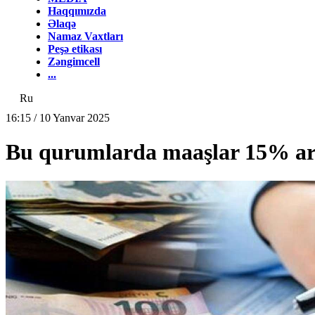
Haqqımızda
Əlaqə
Namaz Vaxtları
Peşə etikası
Zəngimcell
...
Ru
16:15 / 10 Yanvar 2025
Bu qurumlarda maaşlar 15% ar