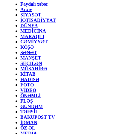
Faydalı xəbər
Arxiv
SİYASƏT
İQTİSADİYYAT
DÜNYA
MEDİCİNA
MARAQLI
CƏMİYYƏT
KÖŞƏ
SƏNƏT
MANŞET
SEÇİLƏN
MÜSAHİBƏ
KİTAB
HADİSƏ
FOTO
VİDEO
ÖNƏMLİ
FLƏŞ
GÜNDƏM
TƏHSİL
BAKUPOST TV
İDMAN
ÖZ ƏL
MEDİA