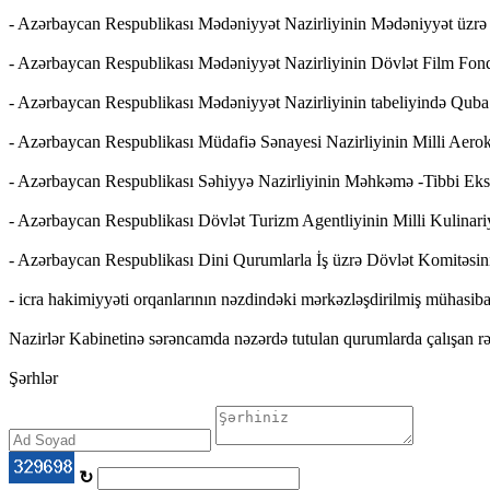
- Azərbaycan Respublikası Mədəniyyət Nazirliyinin Mədəniyyət üzrə 
- Azərbaycan Respublikası Mədəniyyət Nazirliyinin Dövlət Film Fon
- Azərbaycan Respublikası Mədəniyyət Nazirliyinin tabeliyində Quba
- Azərbaycan Respublikası Müdafiə Sənayesi Nazirliyinin Milli Aerok
- Azərbaycan Respublikası Səhiyyə Nazirliyinin Məhkəmə -Tibbi Eksp
- Azərbaycan Respublikası Dövlət Turizm Agentliyinin Milli Kulinari
- Azərbaycan Respublikası Dini Qurumlarla İş üzrə Dövlət Komitəsin
- icra hakimiyyəti orqanlarının nəzdindəki mərkəzləşdirilmiş mühasibat
Nazirlər Kabinetinə sərəncamda nəzərdə tutulan qurumlarda çalışan rəhb
Şərhlər
↻