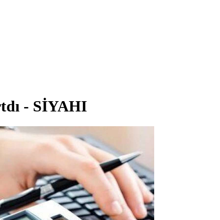
tdı - SİYAHI