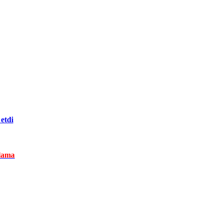
etdi
lama