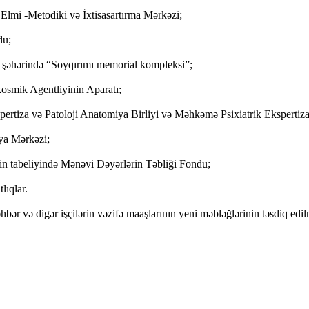
Elmi -Metodiki və İxtisasartırma Mərkəzi;
du;
 şəhərində “Soyqırımı memorial kompleksi”;
osmik Agentliyinin Aparatı;
ertiza və Patoloji Anatomiya Birliyi və Məhkəmə Psixiatrik Ekspertiz
ya Mərkəzi;
in tabeliyində Mənəvi Dəyərlərin Təbliği Fondu;
lıqlar.
ər və digər işçilərin vəzifə maaşlarının yeni məbləğlərinin təsdiq edilm