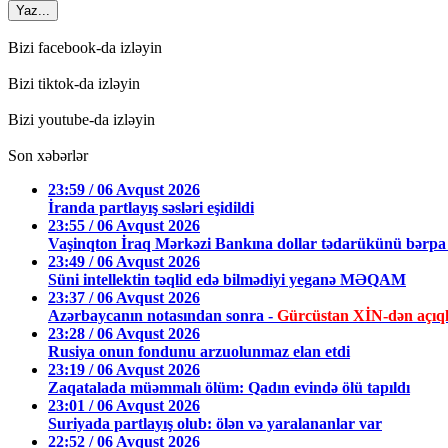
Yaz...
Bizi facebook-da izləyin
Bizi tiktok-da izləyin
Bizi youtube-da izləyin
Son xəbərlər
23:59 / 06 Avqust 2026
İranda partlayış səsləri eşidildi
23:55 / 06 Avqust 2026
Vaşinqton İraq Mərkəzi Bankına dollar tədarükünü bərpa 
23:49 / 06 Avqust 2026
Süni intellektin təqlid edə bilmədiyi yeganə MƏQAM
23:37 / 06 Avqust 2026
Azərbaycanın notasından sonra -
Gürcüstan XİN-dən açıq
23:28 / 06 Avqust 2026
Rusiya onun fondunu arzuolunmaz elan etdi
23:19 / 06 Avqust 2026
Zaqatalada müəmmalı ölüm: Qadın evində ölü tapıldı
23:01 / 06 Avqust 2026
Suriyada partlayış olub: ölən və yaralananlar var
22:52 / 06 Avqust 2026