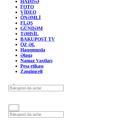
HADİSƏ
FOTO
VİDEO
ÖNƏMLİ
FLƏŞ
GÜNDƏM
TƏHSİL
BAKUPOST TV
ÖZ ƏL
Haqqımızda
Əlaqə
Namaz Vaxtları
Peşə etikası
Zəngimcell