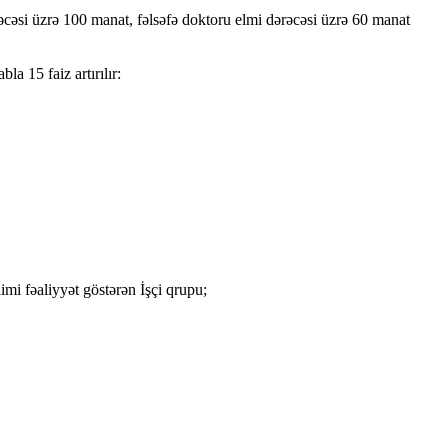
ərəcəsi üzrə 100 manat, fəlsəfə doktoru elmi dərəcəsi üzrə 60 manat
a 15 faiz artırılır:
i fəaliyyət göstərən İşçi qrupu;