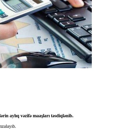
ərin aylıq vəzifə maaşları təsdiqlənib.
mzalayıb.