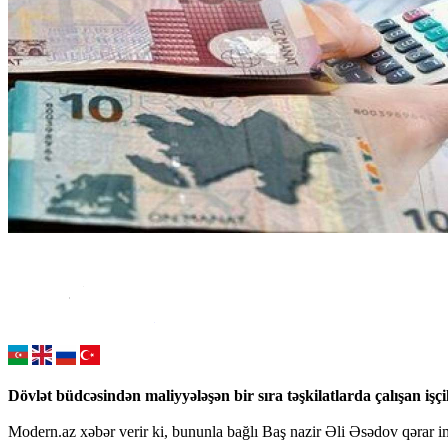
Dövlət büdcəsindən maliyyələşən bir sıra təşkilatlarda çalışan işçil
Modern.az xəbər verir ki, bununla bağlı Baş nazir Əli Əsədov qərar i