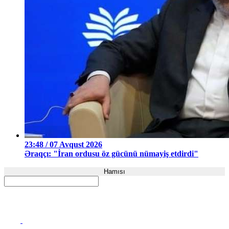
23:48 / 07 Avqust 2026
Əraqçı: "İran ordusu öz gücünü nümayiş etdirdi"
Hamısı