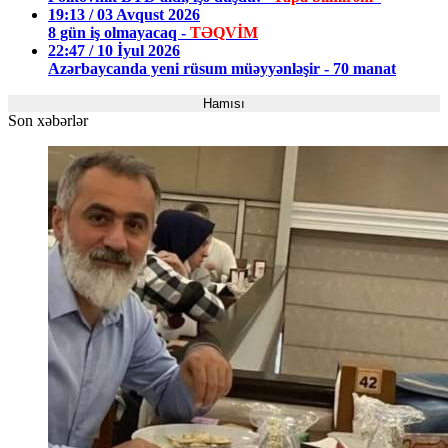
19:13 / 03 Avqust 2026
8 gün iş olmayacaq -
TƏQVİM
22:47 / 10 İyul 2026
Azərbaycanda yeni rüsum müəyyənləşir - 70 manat
Hamısı
Son xəbərlər