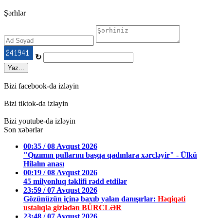
Şərhlər
↻
Yaz...
Bizi facebook-da izləyin
Bizi tiktok-da izləyin
Bizi youtube-da izləyin
Son xəbərlər
00:35 / 08 Avqust 2026
"Qızımın pullarını başqa qadınlara xərcləyir" - Ülkü
Hilalın anası
00:19 / 08 Avqust 2026
45 milyonluq təklifi rədd etdilər
23:59 / 07 Avqust 2026
Gözünüzün içinə baxıb yalan danışırlar:
Həqiqəti
ustalıqla gizlədən BÜRCLƏR
23:48 / 07 Avqust 2026