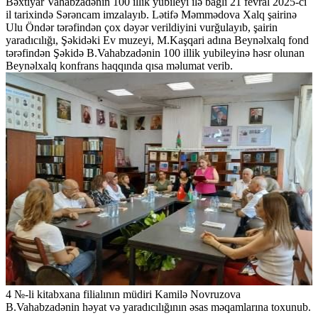
Bəxtiyar Vahabzadənin 100 illik yubileyi ilə bağlı 21 fevral 2025-ci
il tarixində Sərəncam imzalayıb. Lətifə Məmmədova Xalq şairinə
Ulu Öndər tərəfindən çox dəyər verildiyini vurğulayıb, şairin
yaradıcılığı, Şəkidəki Ev muzeyi, M.Kaşqari adına Beynəlxalq fond
tərəfindən Şəkidə B.Vahabzadənin 100 illik yubileyinə həsr olunan
Beynəlxalq konfrans haqqında qısa məlumat verib.
4 №-li kitabxana filialının müdiri Kamilə Novruzova
B.Vahabzadənin həyat və yaradıcılığının əsas məqamlarına toxunub.