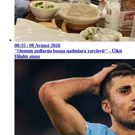
00:35 / 08 Avqust 2026
"Qızımın pullarını başqa qadınlara xərcləyir" - Ülkü
Hilalın anası