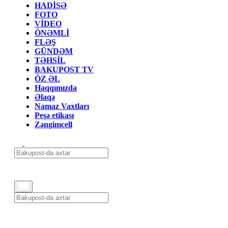
HADİSƏ
FOTO
VİDEO
ÖNƏMLİ
FLƏŞ
GÜNDƏM
TƏHSİL
BAKUPOST TV
ÖZ ƏL
Haqqımızda
Əlaqə
Namaz Vaxtları
Peşə etikası
Zəngimcell