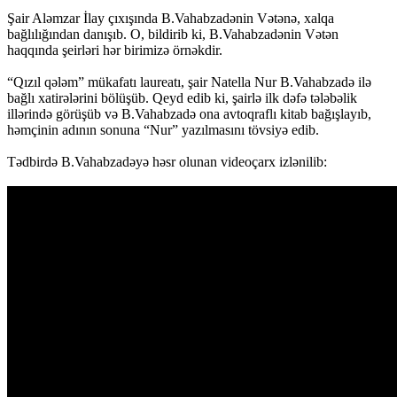
Şair Aləmzar İlay çıxışında B.Vahabzadənin Vətənə, xalqa
bağlılığından danışıb. O, bildirib ki, B.Vahabzadənin Vətən
haqqında şeirləri hər birimizə örnəkdir.
“Qızıl qələm” mükafatı laureatı, şair Natella Nur B.Vahabzadə ilə
bağlı xatirələrini bölüşüb. Qeyd edib ki, şairlə ilk dəfə tələbəlik
illərində görüşüb və B.Vahabzadə ona avtoqraflı kitab bağışlayıb,
həmçinin adının sonuna “Nur” yazılmasını tövsiyə edib.
Tədbirdə B.Vahabzadəyə həsr olunan videoçarx izlənilib: