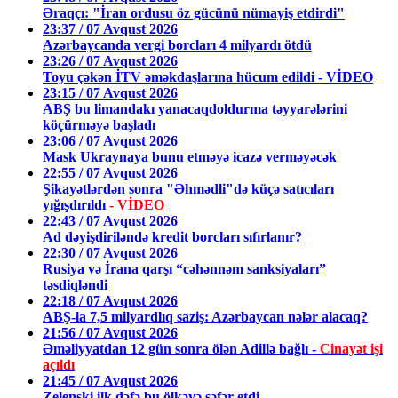
Əraqçı: "İran ordusu öz gücünü nümayiş etdirdi"
23:37 / 07 Avqust 2026
Azərbaycanda vergi borcları 4 milyardı ötdü
23:26 / 07 Avqust 2026
Toyu çəkən İTV əməkdaşlarına hücum edildi - VİDEO
23:15 / 07 Avqust 2026
ABŞ bu limandakı yanacaqdoldurma təyyarələrini
köçürməyə başladı
23:06 / 07 Avqust 2026
Mask Ukraynaya bunu etməyə icazə verməyəcək
22:55 / 07 Avqust 2026
Şikayətlərdən sonra "Əhmədli"də küçə satıcıları
yığışdırıldı
- VİDEO
22:43 / 07 Avqust 2026
Ad dəyişdiriləndə kredit borcları sıfırlanır?
22:30 / 07 Avqust 2026
Rusiya və İrana qarşı “cəhənnəm sanksiyaları”
təsdiqləndi
22:18 / 07 Avqust 2026
ABŞ-la 7,5 milyardlıq saziş: Azərbaycan nələr alacaq?
21:56 / 07 Avqust 2026
Əməliyyatdan 12 gün sonra ölən Adillə bağlı -
Cinayət işi
açıldı
21:45 / 07 Avqust 2026
Zelenski ilk dəfə bu ölkəyə səfər etdi