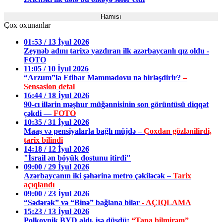
Hamısı
Çox oxunanlar
01:53 / 13 İyul 2026
Zeynəb adını tarixə yazdıran ilk azərbaycanlı qız oldu -
FOTO
11:05 / 10 İyul 2026
“Arzum”la Etibar Məmmədovu nə birləşdirir?
–
Sensasion detal
16:44 / 18 İyul 2026
90-cı illərin məşhur müğənnisinin son görüntüsü diqqət
çəkdi —
FOTO
10:35 / 31 İyul 2026
Maaş və pensiyalarla bağlı müjdə –
Çoxdan gözlənilirdi,
tarix bilindi
14:18 / 12 İyul 2026
"İsrail ən böyük dostunu itirdi"
09:00 / 29 İyul 2026
Azərbaycanın iki şəhərinə metro çəkiləcək –
Tarix
açıqlandı
09:00 / 23 İyul 2026
“Sədərək” və “Binə” bağlana bilər
- AÇIQLAMA
15:23 / 13 İyul 2026
Polkovnik BYD aldı, işə düşdü:
“Tapa bilmirəm”