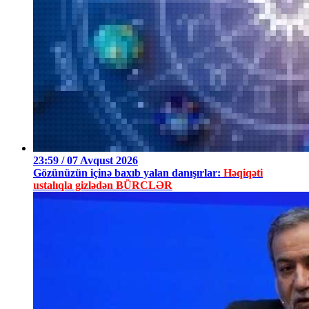
23:59 / 07 Avqust 2026
Gözünüzün içinə baxıb yalan danışırlar:
Həqiqəti
ustalıqla gizlədən BÜRCLƏR