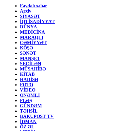
Faydalı xəbər
Arxiv
SİYASƏT
İQTİSADİYYAT
DÜNYA
MEDİCİNA
MARAQLI
CƏMİYYƏT
KÖŞƏ
SƏNƏT
MANŞET
SEÇİLƏN
MÜSAHİBƏ
KİTAB
HADİSƏ
FOTO
VİDEO
ÖNƏMLİ
FLƏŞ
GÜNDƏM
TƏHSİL
BAKUPOST TV
İDMAN
ÖZ ƏL