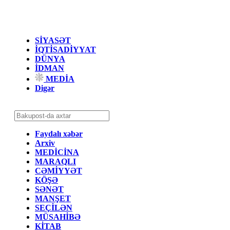
SİYASƏT
İQTİSADİYYAT
DÜNYA
İDMAN
MEDİA
Digər
Faydalı xəbər
Arxiv
MEDİCİNA
MARAQLI
CƏMİYYƏT
KÖŞƏ
SƏNƏT
MANŞET
SEÇİLƏN
MÜSAHİBƏ
KİTAB