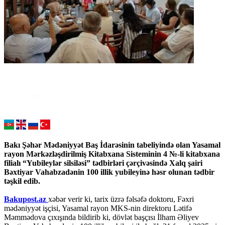
Bakı Şəhər Mədəniyyət Baş İdarəsinin tabeliyində olan Yasamal
rayon Mərkəzləşdirilmiş Kitabxana Sisteminin 4 №-li kitabxana
filialı “Yubileylər silsiləsi” tədbirləri çərçivəsində Xalq şairi
Bəxtiyar Vahabzadənin 100 illik yubileyinə həsr olunan tədbir
təşkil edib.
Bakupost.az
xəbər verir ki, tarix üzrə fəlsəfə doktoru, Fəxri
mədəniyyət işçisi, Yasamal rayon MKS-nin direktoru Lətifə
Məmmədova çıxışında bildirib ki, dövlət başçısı İlham Əliyev