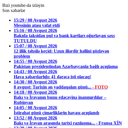
Bizi youtube-da izləyin
Son xəbərlər
15:29 / 08 Avqust 2026
Messinin atası vəfat etdi
15:16 / 08 Avqust 2026
Bakıda taksidən pul və bank kartları oğurlayan şəxs
TUTULDU
15:07 / 08 Avqust 2026
12 illik təhsilə keçid: Uzun illərdir həllini gözləyən
problem
14:55 / 08 Avqust 2026
Pakistan prezidentindən Azərbaycanla bağlı açıqlama
14:43 / 08 Avqust 2026
Hava xəbərdarlığı: 41 dərəcə isti olacaq!
14:30 / 08 Avqust 2026
8 avqust: Tarixin ən yaddaqalan günü...
- FOTO
14:18 / 08 Avqust 2026
Bakı və İrəvanın bunu edəcəyinə inanmırdılar –
Rubinyan
14:05 / 08 Avqust 2026
İstirahət günü çimərliklərin havası açıqlandı
13:52 / 08 Avqust 2026
Bakı və İrəvan arasında tarixi razılaşma... - Fransa XİN