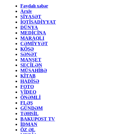
Faydalı xəbər
Arxiv
SİYASƏT
İQTİSADİYYAT
DÜNYA
MEDİCİNA
MARAQLI
CƏMİYYƏT
KÖŞƏ
SƏNƏT
MANŞET
SEÇİLƏN
MÜSAHİBƏ
KİTAB
HADİSƏ
FOTO
VİDEO
ÖNƏMLİ
FLƏŞ
GÜNDƏM
TƏHSİL
BAKUPOST TV
İDMAN
ÖZ ƏL