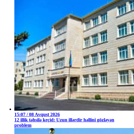
15:07 / 08 Avqust 2026
12 illik təhsilə keçid: Uzun illərdir həllini gözləyən
problem