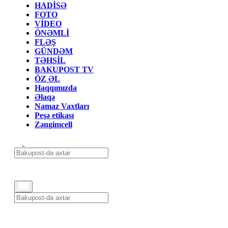
HADİSƏ
FOTO
VİDEO
ÖNƏMLİ
FLƏŞ
GÜNDƏM
TƏHSİL
BAKUPOST TV
ÖZ ƏL
Haqqımızda
Əlaqə
Namaz Vaxtları
Peşə etikası
Zəngimcell