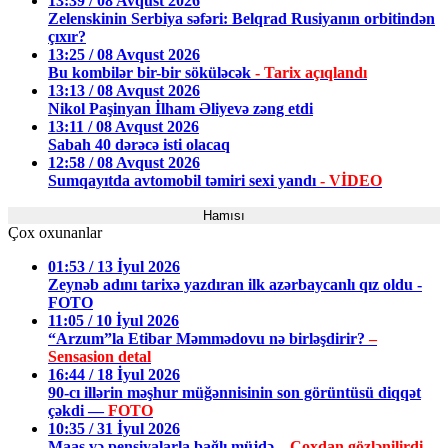
13:39 / 08 Avqust 2026
Zelenskinin Serbiya səfəri: Belqrad Rusiyanın orbitindən
çıxır?
13:25 / 08 Avqust 2026
Bu kombilər bir-bir söküləcək
- Tarix açıqlandı
13:13 / 08 Avqust 2026
Nikol Paşinyan İlham Əliyevə zəng etdi
13:11 / 08 Avqust 2026
Sabah 40 dərəcə isti olacaq
12:58 / 08 Avqust 2026
Sumqayıtda avtomobil təmiri sexi yandı
- VİDEO
Hamısı
Çox oxunanlar
01:53 / 13 İyul 2026
Zeynəb adını tarixə yazdıran ilk azərbaycanlı qız oldu -
FOTO
11:05 / 10 İyul 2026
“Arzum”la Etibar Məmmədovu nə birləşdirir?
–
Sensasion detal
16:44 / 18 İyul 2026
90-cı illərin məşhur müğənnisinin son görüntüsü diqqət
çəkdi —
FOTO
10:35 / 31 İyul 2026
Maaş və pensiyalarla bağlı müjdə –
Çoxdan gözlənilirdi,