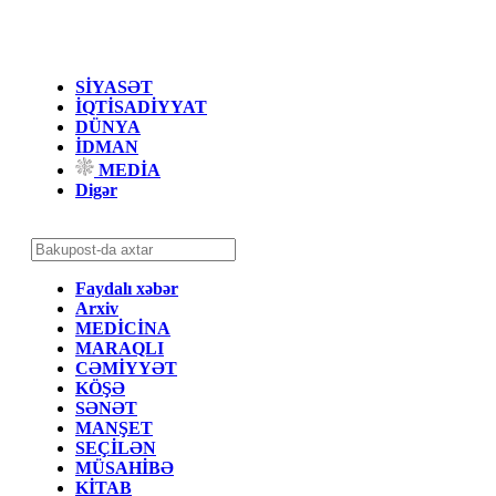
SİYASƏT
İQTİSADİYYAT
DÜNYA
İDMAN
MEDİA
Digər
Faydalı xəbər
Arxiv
MEDİCİNA
MARAQLI
CƏMİYYƏT
KÖŞƏ
SƏNƏT
MANŞET
SEÇİLƏN
MÜSAHİBƏ
KİTAB