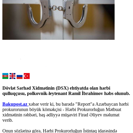
Dövlət Sərhəd Xidmətinin (DSX) ehtiyatda olan hərbi
qulluqçusu, polkovnik-leytenant Ramil İbrahimov həbs olunub.
Bakupost.az
xəbər verir ki, bu barədə "Report"a Azərbaycan hərbi
prokurorunun böyük köməkçisi - Hərbi Prokurorluğun Mətbuat
xidmətinin rəhbəri, baş ədliyyə müşaviri Firad Əliyev məlumat
verib.
Onun sözlərinə görə, Hərbi Prokurorluğun İstintaq idarəsində