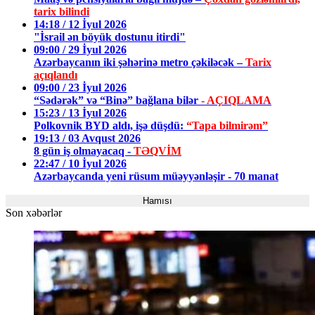
tarix bilindi
14:18 / 12 İyul 2026
"İsrail ən böyük dostunu itirdi"
09:00 / 29 İyul 2026
Azərbaycanın iki şəhərinə metro çəkiləcək –
Tarix
açıqlandı
09:00 / 23 İyul 2026
“Sədərək” və “Binə” bağlana bilər
- AÇIQLAMA
15:23 / 13 İyul 2026
Polkovnik BYD aldı, işə düşdü:
“Tapa bilmirəm”
19:13 / 03 Avqust 2026
8 gün iş olmayacaq -
TƏQVİM
22:47 / 10 İyul 2026
Azərbaycanda yeni rüsum müəyyənləşir - 70 manat
Hamısı
Son xəbərlər