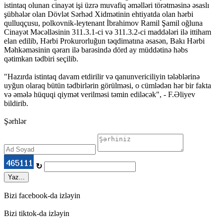
istintaq olunan cinayət işi üzrə muvafiq əməlləri törətməsinə əsaslı
şübhələr olan Dövlət Sərhəd Xidmətinin ehtiyatda olan hərbi
qulluqçusu, polkovnik-leytenant İbrahimov Ramil Şamil oğluna
Cinayət Məcəlləsinin 311.3.1-ci və 311.3.2-ci maddələri ilə ittiham
elan edilib, Hərbi Prokurorluğun təqdimatına əsasən, Bakı Hərbi
Məhkəməsinin qərarı ilə barəsində dörd ay müddətinə həbs
qətimkan tədbiri seçilib.
"Hazırda istintaq davam etdirilir və qanunvericiliyin tələblərinə
uyğun olaraq bütün tədbirlərin görülməsi, o cümlədən hər bir fakta
və əmələ hüquqi qiymət verilməsi təmin ediləcək", - F.Əliyev
bildirib.
Şərhlər
↻
Yaz...
Bizi facebook-da izləyin
Bizi tiktok-da izləyin