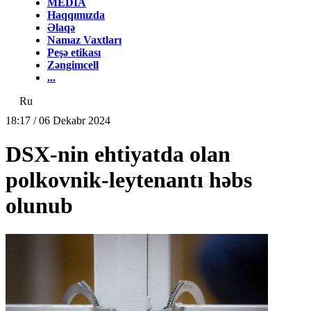
MEDİA
Haqqımızda
Əlaqə
Namaz Vaxtları
Peşə etikası
Zəngimcell
...
Ru
18:17 / 06 Dekabr 2024
DSX-nin ehtiyatda olan
polkovnik-leytenantı həbs
olunub