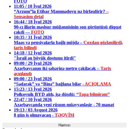
FOTO
11:05 / 10 İyul 2026
“Arzum”la Etibar Məmmədovu nə birləşdirir?
–
Sensasion detal
16:44 / 18 İyul 2026
90-cı illərin məşhur müğənnisinin son görüntüsü diqqət
çəkdi —
FOTO
10:35 / 31 İyul 2026
Maaş və pensiyalarla bağlı müjdə –
Çoxdan gözlənilirdi,
tarix bilindi
14:18 / 12 İyul 2026
"İsrail ən böyük dostunu itirdi"
09:00 / 29 İyul 2026
Azərbaycanın iki şəhərinə metro çəkiləcək –
Tarix
açıqlandı
09:00 / 23 İyul 2026
“Sədərək” və “Binə” bağlana bilər
- AÇIQLAMA
15:23 / 13 İyul 2026
Polkovnik BYD aldı, işə düşdü:
“Tapa bilmirəm”
22:47 / 10 İyul 2026
Azərbaycanda yeni rüsum müəyyənləşir - 70 manat
19:13 / 03 Avqust 2026
8 gün iş olmayacaq -
TƏQVİM
Hamısı