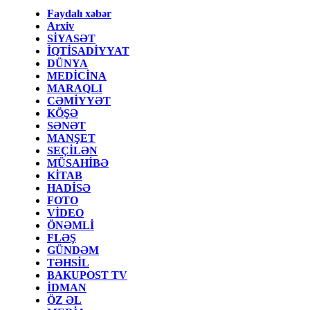
Faydalı xəbər
Arxiv
SİYASƏT
İQTİSADİYYAT
DÜNYA
MEDİCİNA
MARAQLI
CƏMİYYƏT
KÖŞƏ
SƏNƏT
MANŞET
SEÇİLƏN
MÜSAHİBƏ
KİTAB
HADİSƏ
FOTO
VİDEO
ÖNƏMLİ
FLƏŞ
GÜNDƏM
TƏHSİL
BAKUPOST TV
İDMAN
ÖZ ƏL