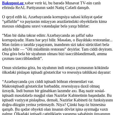
Bakupost.az
xəbər verir ki, bu barədə Musavat TV-nin canlı
efirində ReAL Partiyasının sədri Natiq Cəfərli danışıb.
O qeyd edib ki, Azərbaycanda korrupsiya sahəsi kifayət qədər
“şəffafdır” və paytaxtın müəyyən ərazilərindəki obyektlərin kimə
məxsus olduğunu sıravi vətəndaşlar belə yaxşı bilirlər:
“Mən bir daha təkrar edim: Azərbaycanda ən şəffaf sahə
korrupsiyadır. Hamı hər şeyi bilir. Məsələn, o Bayıldakı restoranlar...
Mən özüm o tərəfdə yaşayıram, inandırım sizi taksi sürücüləri belə
adıyla bilir — “Əli müəllimin restoranı” deyirlər. Tam ciddi deyirəm.
Ona görə belə bir siyahının olması bizi təəccübləndirmədi, amma
çıxması təəccübləndirdi”.
Onun sözlərinə görə, bu siyahının indi ortaya çıxmasının kökündə
ölkədəki pisləşən iqtisadi göstəricilər və resessiya təhlükəsi dayanır:
“Azərbaycanda çox ciddi iqtisadi böhran elementləri var.
Makroiqtisadi göstəricilər bərbaddır, resessiyaya daxil olmaq
üzrəyik. İndi bunun bir günahkarı lazımdır axı. Baş nazir sosial-
iqtisadi məsələlərlə məşğul olan Nazirlər Kabinetinin başındadır. Bu
iqtisadi vəziyyət pisləşibsə, deməli, Nazirlər Kabineti öz funksiyasını
doğru-düzgün yerinə yetirməyib. Niyə? Çünki başı öz biznesinə
qarışıb. Bu qədər obyekti olan insanın dövlət işinə ayırmağa vaxtı
qalmır. Ölkədəki iqtisadi çətinliklərin yaranma səbəbinin ünvanının