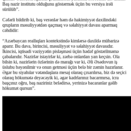
Baş nazir institutu olduğunu göstərmək üçün bu versiya irəli
sürülüb”.
Cəfərli bildirib ki, baş verənlər həm də hakimiyyət daxilindəki
qrupların məsuliyyətdən qaçmaq və səlahiyyət davası aparmaq
cəhdidir:
“Azərbaycan reallıqları kontekstində kimlərsə daxildə mübarizə
aparır. Bu dava, birincisi, məsuliyyət və səlahiyyət davasıdır.
İkincisi, iqtisadi vəziyyətin pisləşməsi üçün hədəf göstərilməmə
çabalarıdır. Nazirlər istəyirlər ki, zərbə onlardan yan keçsin. Ola
bilsin ki, nazirlərin özlərinin də marağı var ki, Əli Əsədovun iş
üslubu bəyənilmir və onun getməsi üçün belə bir zəmin hazırlanır.
Əgər bu siyahılar vətəndaşlara mesaj olaraq çıxarılırsa, biz də seçici
olaraq hökumətə deyəcəyik ki, əgər kadrlarınız bacarmırsa, icra
başçınız oğru, baş naziriniz belədirsə, yerinizə bacaranlar gəlib
hökumət qursun”.