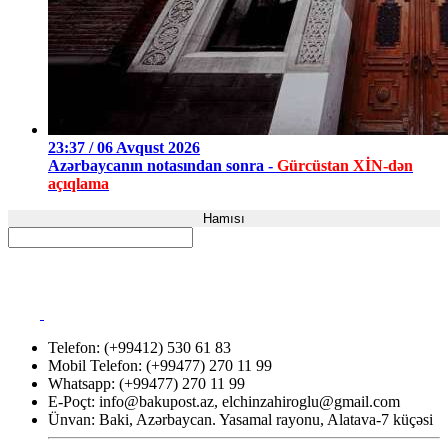
23:37 / 06 Avqust 2026
Azərbaycanın notasından sonra -
Gürcüstan XİN-dən
açıqlama
Hamısı
Telefon: (+99412) 530 61 83
Mobil Telefon: (+99477) 270 11 99
Whatsapp: (+99477) 270 11 99
E-Poçt:
info@bakupost.az
,
elchinzahiroglu@gmail.com
Ünvan: Baki, Azərbaycan. Yasamal rayonu, Alatava-7 küçəsi