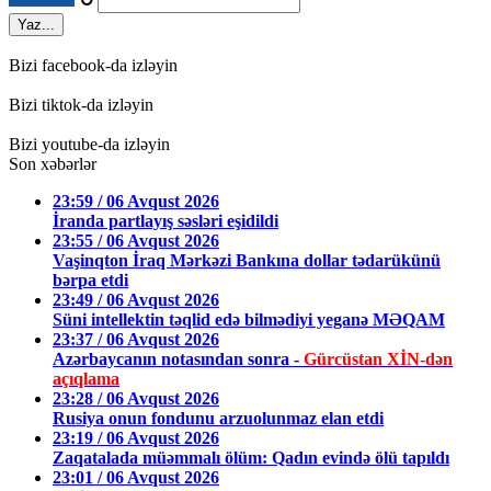
↻
Yaz...
Bizi facebook-da izləyin
Bizi tiktok-da izləyin
Bizi youtube-da izləyin
Son xəbərlər
23:59 / 06 Avqust 2026
İranda partlayış səsləri eşidildi
23:55 / 06 Avqust 2026
Vaşinqton İraq Mərkəzi Bankına dollar tədarükünü
bərpa etdi
23:49 / 06 Avqust 2026
Süni intellektin təqlid edə bilmədiyi yeganə MƏQAM
23:37 / 06 Avqust 2026
Azərbaycanın notasından sonra -
Gürcüstan XİN-dən
açıqlama
23:28 / 06 Avqust 2026
Rusiya onun fondunu arzuolunmaz elan etdi
23:19 / 06 Avqust 2026
Zaqatalada müəmmalı ölüm: Qadın evində ölü tapıldı
23:01 / 06 Avqust 2026