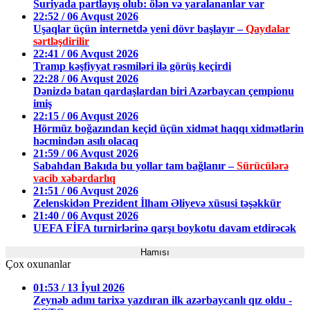
Suriyada partlayış olub: ölən və yaralananlar var
22:52 / 06 Avqust 2026
Uşaqlar üçün internetdə yeni dövr başlayır –
Qaydalar
sərtləşdirilir
22:41 / 06 Avqust 2026
Tramp kəşfiyyat rəsmiləri ilə görüş keçirdi
22:28 / 06 Avqust 2026
Dənizdə batan qardaşlardan biri Azərbaycan çempionu
imiş
22:15 / 06 Avqust 2026
Hörmüz boğazından keçid üçün xidmət haqqı xidmətlərin
həcmindən asılı olacaq
21:59 / 06 Avqust 2026
Sabahdan Bakıda bu yollar tam bağlanır –
Sürücülərə
vacib xəbərdarlıq
21:51 / 06 Avqust 2026
Zelenskidən Prezident İlham Əliyevə xüsusi təşəkkür
21:40 / 06 Avqust 2026
UEFA FİFA turnirlərinə qarşı boykotu davam etdirəcək
Hamısı
Çox oxunanlar
01:53 / 13 İyul 2026
Zeynəb adını tarixə yazdıran ilk azərbaycanlı qız oldu -