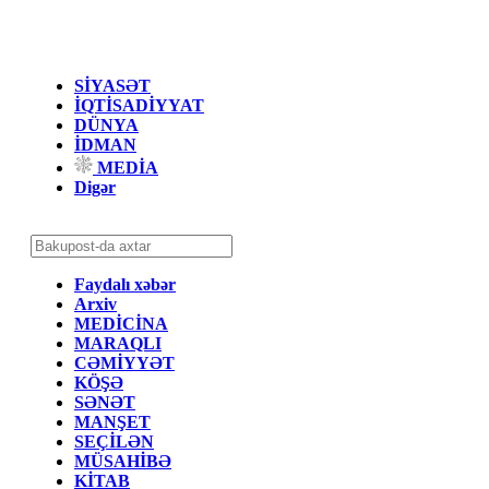
SİYASƏT
İQTİSADİYYAT
DÜNYA
İDMAN
MEDİA
Digər
Faydalı xəbər
Arxiv
MEDİCİNA
MARAQLI
CƏMİYYƏT
KÖŞƏ
SƏNƏT
MANŞET
SEÇİLƏN
MÜSAHİBƏ
KİTAB