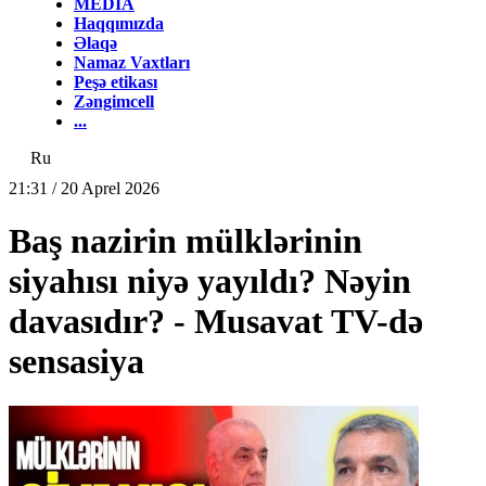
MEDİA
Haqqımızda
Əlaqə
Namaz Vaxtları
Peşə etikası
Zəngimcell
...
Ru
21:31 / 20 Aprel 2026
Baş nazirin mülklərinin
siyahısı niyə yayıldı? Nəyin
davasıdır? - Musavat TV-də
sensasiya