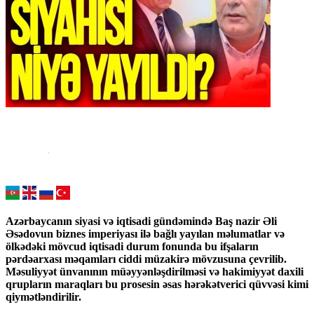
Azərbaycanın siyasi və iqtisadi gündəmində Baş nazir Əli
Əsədovun biznes imperiyası ilə bağlı yayılan məlumatlar və
ölkədəki mövcud iqtisadi durum fonunda bu ifşaların
pərdəarxası məqamları ciddi müzakirə mövzusuna çevrilib.
Məsuliyyət ünvanının müəyyənləşdirilməsi və hakimiyyət daxili
qrupların maraqları bu prosesin əsas hərəkətverici qüvvəsi kimi
qiymətləndirilir.