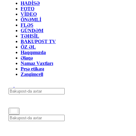
HADİSƏ
FOTO
VİDEO
ÖNƏMLİ
FLƏŞ
GÜNDƏM
TƏHSİL
BAKUPOST TV
ÖZ ƏL
Haqqımızda
Əlaqə
Namaz Vaxtları
Peşə etikası
Zəngimcell