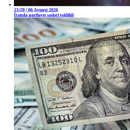
23:59 / 06 Avqust 2026
İranda partlayış səsləri eşidildi