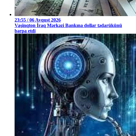
23:55 / 06 Avqust 2026
Vaşinqton İraq Mərkəzi Bankına dollar tədarükünü
bərpa etdi