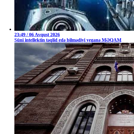
23:49 / 06 Avqust 2026
Süni intellektin təqlid edə bilmədiyi yeganə MƏQAM