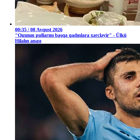
00:35 / 08 Avqust 2026
"Qızımın pullarını başqa qadınlara xərcləyir" - Ülkü
Hilalın anası