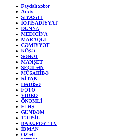
Faydalı xəbər
Arxiv
SİYASƏT
İQTİSADİYYAT
DÜNYA
MEDİCİNA
MARAQLI
CƏMİYYƏT
KÖŞƏ
SƏNƏT
MANŞET
SEÇİLƏN
MÜSAHİBƏ
KİTAB
HADİSƏ
FOTO
VİDEO
ÖNƏMLİ
FLƏŞ
GÜNDƏM
TƏHSİL
BAKUPOST TV
İDMAN
ÖZ ƏL