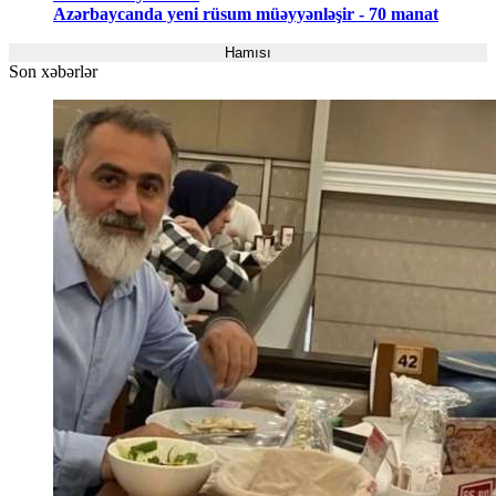
Azərbaycanda yeni rüsum müəyyənləşir - 70 manat
Hamısı
Son xəbərlər