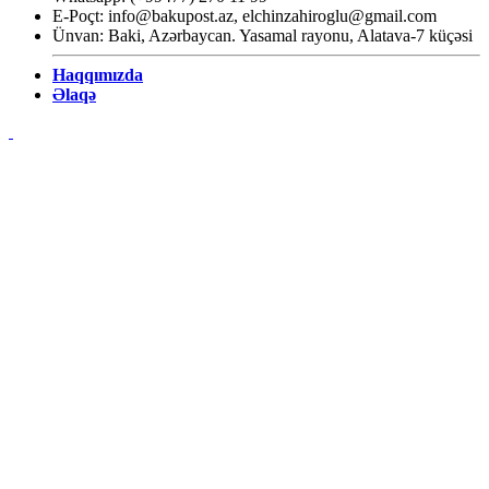
E-Poçt:
info@bakupost.az
,
elchinzahiroglu@gmail.com
Ünvan: Baki, Azərbaycan. Yasamal rayonu, Alatava-7 küçəsi
Haqqımızda
Əlaqə