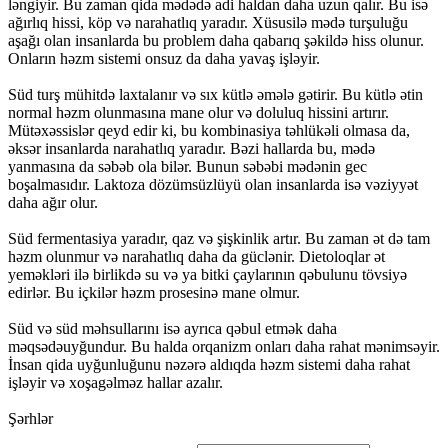
ləngiyir. Bu zaman qida mədədə adi haldan daha uzun qalır. Bu isə
ağırlıq hissi, köp və narahatlıq yaradır. Xüsusilə mədə turşuluğu
aşağı olan insanlarda bu problem daha qabarıq şəkildə hiss olunur.
Onların həzm sistemi onsuz da daha yavaş işləyir.
Süd turş mühitdə laxtalanır və sıx kütlə əmələ gətirir. Bu kütlə ətin
normal həzm olunmasına mane olur və doluluq hissini artırır.
Mütəxəssislər qeyd edir ki, bu kombinasiya təhlükəli olmasa da,
əksər insanlarda narahatlıq yaradır. Bəzi hallarda bu, mədə
yanmasına da səbəb ola bilər. Bunun səbəbi mədənin gec
boşalmasıdır. Laktoza dözümsüzlüyü olan insanlarda isə vəziyyət
daha ağır olur.
Süd fermentasiya yaradır, qaz və şişkinlik artır. Bu zaman ət də tam
həzm olunmur və narahatlıq daha da güclənir. Dietoloqlar ət
yeməkləri ilə birlikdə su və ya bitki çaylarının qəbulunu tövsiyə
edirlər. Bu içkilər həzm prosesinə mane olmur.
Süd və süd məhsullarını isə ayrıca qəbul etmək daha
məqsədəuyğundur. Bu halda orqanizm onları daha rahat mənimsəyir.
İnsan qida uyğunluğunu nəzərə aldıqda həzm sistemi daha rahat
işləyir və xoşagəlməz hallar azalır.
Şərhlər