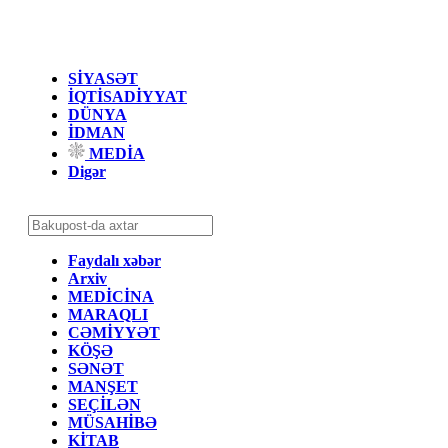
SİYASƏT
İQTİSADİYYAT
DÜNYA
İDMAN
MEDİA
Digər
Faydalı xəbər
Arxiv
MEDİCİNA
MARAQLI
CƏMİYYƏT
KÖŞƏ
SƏNƏT
MANŞET
SEÇİLƏN
MÜSAHİBƏ
KİTAB