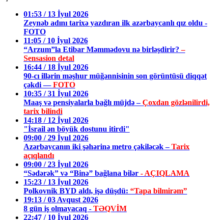
01:53 / 13 İyul 2026
Zeynəb adını tarixə yazdıran ilk azərbaycanlı qız oldu -
FOTO
11:05 / 10 İyul 2026
“Arzum”la Etibar Məmmədovu nə birləşdirir?
–
Sensasion detal
16:44 / 18 İyul 2026
90-cı illərin məşhur müğənnisinin son görüntüsü diqqət
çəkdi —
FOTO
10:35 / 31 İyul 2026
Maaş və pensiyalarla bağlı müjdə –
Çoxdan gözlənilirdi,
tarix bilindi
14:18 / 12 İyul 2026
"İsrail ən böyük dostunu itirdi"
09:00 / 29 İyul 2026
Azərbaycanın iki şəhərinə metro çəkiləcək –
Tarix
açıqlandı
09:00 / 23 İyul 2026
“Sədərək” və “Binə” bağlana bilər
- AÇIQLAMA
15:23 / 13 İyul 2026
Polkovnik BYD aldı, işə düşdü:
“Tapa bilmirəm”
19:13 / 03 Avqust 2026
8 gün iş olmayacaq -
TƏQVİM
22:47 / 10 İyul 2026