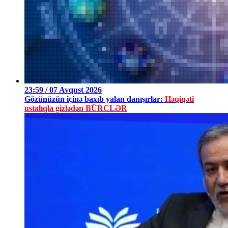
23:59 / 07 Avqust 2026
Gözünüzün içinə baxıb yalan danışırlar:
Həqiqəti
ustalıqla gizlədən BÜRCLƏR