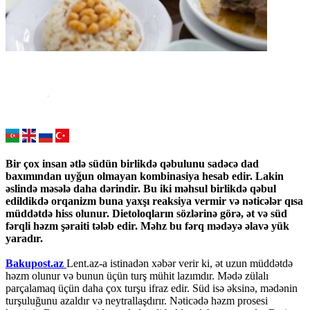
Bir çox insan ətlə südün birlikdə qəbulunu sadəcə dad
baxımından uyğun olmayan kombinasiya hesab edir. Lakin
əslində məsələ daha dərindir. Bu iki məhsul birlikdə qəbul
edildikdə orqanizm buna yaxşı reaksiya vermir və nəticələr qısa
müddətdə hiss olunur. Dietoloqların sözlərinə görə, ət və süd
fərqli həzm şəraiti tələb edir. Məhz bu fərq mədəyə əlavə yük
yaradır.
Bakupost.az
Lent.az-a istinadən xəbər verir ki, ət uzun müddətdə
həzm olunur və bunun üçün turş mühit lazımdır. Mədə zülalı
parçalamaq üçün daha çox turşu ifraz edir. Süd isə əksinə, mədənin
turşuluğunu azaldır və neytrallaşdırır. Nəticədə həzm prosesi