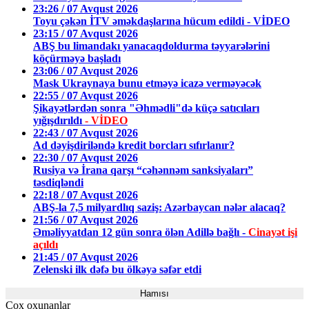
23:26 / 07 Avqust 2026
Toyu çəkən İTV əməkdaşlarına hücum edildi - VİDEO
23:15 / 07 Avqust 2026
ABŞ bu limandakı yanacaqdoldurma təyyarələrini
köçürməyə başladı
23:06 / 07 Avqust 2026
Mask Ukraynaya bunu etməyə icazə verməyəcək
22:55 / 07 Avqust 2026
Şikayətlərdən sonra "Əhmədli"də küçə satıcıları
yığışdırıldı
- VİDEO
22:43 / 07 Avqust 2026
Ad dəyişdiriləndə kredit borcları sıfırlanır?
22:30 / 07 Avqust 2026
Rusiya və İrana qarşı “cəhənnəm sanksiyaları”
təsdiqləndi
22:18 / 07 Avqust 2026
ABŞ-la 7,5 milyardlıq saziş: Azərbaycan nələr alacaq?
21:56 / 07 Avqust 2026
Əməliyyatdan 12 gün sonra ölən Adillə bağlı -
Cinayət işi
açıldı
21:45 / 07 Avqust 2026
Zelenski ilk dəfə bu ölkəyə səfər etdi
Hamısı
Çox oxunanlar