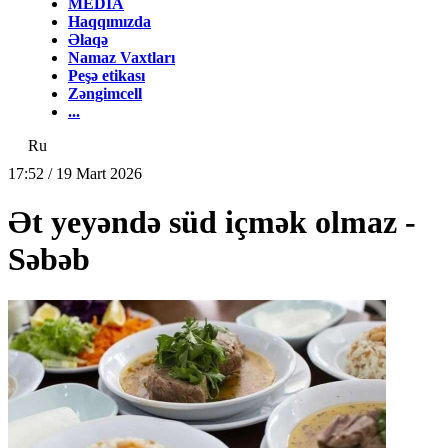
MEDİA
Haqqımızda
Əlaqə
Namaz Vaxtları
Peşə etikası
Zəngimcell
...
Ru
17:52 / 19 Mart 2026
Ət yeyəndə süd içmək olmaz -
Səbəb