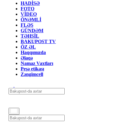
HADİSƏ
FOTO
VİDEO
ÖNƏMLİ
FLƏŞ
GÜNDƏM
TƏHSİL
BAKUPOST TV
ÖZ ƏL
Haqqımızda
Əlaqə
Namaz Vaxtları
Peşə etikası
Zəngimcell