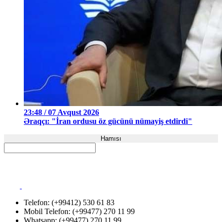
23:48 / 07 Avqust 2026
Əraqçı: "İran ordusu öz gücünü nümayiş etdirdi"
Hamısı
Telefon: (+99412) 530 61 83
Mobil Telefon: (+99477) 270 11 99
Whatsapp: (+99477) 270 11 99