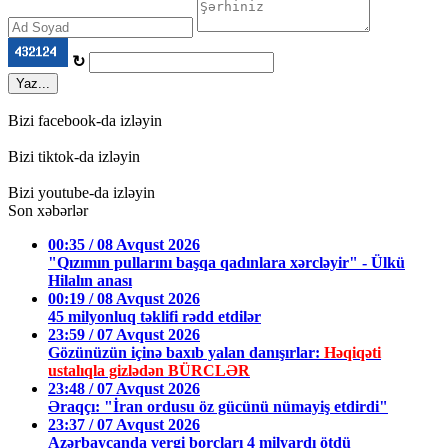
↻
Yaz...
Bizi facebook-da izləyin
Bizi tiktok-da izləyin
Bizi youtube-da izləyin
Son xəbərlər
00:35 / 08 Avqust 2026
"Qızımın pullarını başqa qadınlara xərcləyir" - Ülkü
Hilalın anası
00:19 / 08 Avqust 2026
45 milyonluq təklifi rədd etdilər
23:59 / 07 Avqust 2026
Gözünüzün içinə baxıb yalan danışırlar:
Həqiqəti
ustalıqla gizlədən BÜRCLƏR
23:48 / 07 Avqust 2026
Əraqçı: "İran ordusu öz gücünü nümayiş etdirdi"
23:37 / 07 Avqust 2026
Azərbaycanda vergi borcları 4 milyardı ötdü