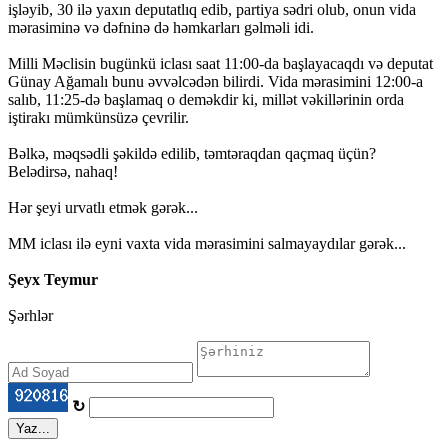
işləyib, 30 ilə yaxın deputatlıq edib, partiya sədri olub, onun vida
mərasiminə və dəfninə də həmkarları gəlməli idi.
Milli Məclisin bugünkü iclası saat 11:00-da başlayacaqdı və deputat
Günay Ağamalı bunu əvvəlcədən bilirdi. Vida mərasimini 12:00-a
salıb, 11:25-də başlamaq o deməkdir ki, millət vəkillərinin orda
iştirakı mümkünsüzə çevrilir.
Bəlkə, məqsədli şəkildə edilib, təmtəraqdan qaçmaq üçün?
Belədirsə, nahaq!
Hər şeyi urvatlı etmək gərək...
MM iclası ilə eyni vaxta vida mərasimini salmayaydılar gərək...
Şeyx Teymur
Şərhlər
↻
Yaz...