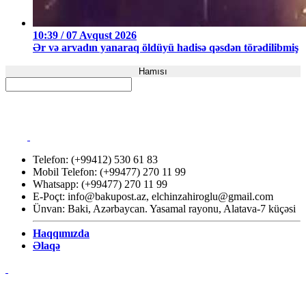
10:39 / 07 Avqust 2026
Ər və arvadın yanaraq öldüyü hadisə qəsdən törədilibmiş
Hamısı
Telefon: (+99412) 530 61 83
Mobil Telefon: (+99477) 270 11 99
Whatsapp: (+99477) 270 11 99
E-Poçt:
info@bakupost.az
,
elchinzahiroglu@gmail.com
Ünvan: Baki, Azərbaycan. Yasamal rayonu, Alatava-7 küçəsi
Haqqımızda
Əlaqə