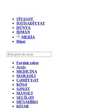
SİYASƏT
İQTİSADİYYAT
DÜNYA
İDMAN
MEDİA
Digər
Faydalı xəbər
Arxiv
MEDİCİNA
MARAQLI
CƏMİYYƏT
KÖŞƏ
SƏNƏT
MANŞET
SEÇİLƏN
MÜSAHİBƏ
KİTAB