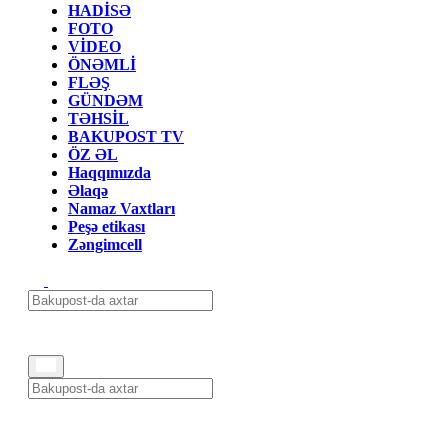
HADİSƏ
FOTO
VİDEO
ÖNƏMLİ
FLƏŞ
GÜNDƏM
TƏHSİL
BAKUPOST TV
ÖZ ƏL
Haqqımızda
Əlaqə
Namaz Vaxtları
Peşə etikası
Zəngimcell