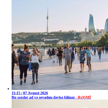
11:15 / 07 Avqust 2026
Bu şəxslər ad və soyadını dəyişə bilməz
- RƏSMİ