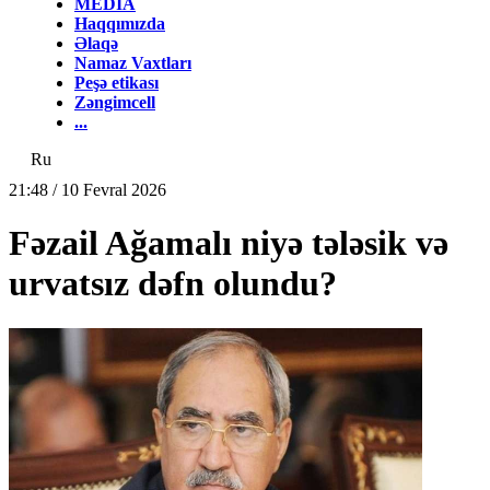
MEDİA
Haqqımızda
Əlaqə
Namaz Vaxtları
Peşə etikası
Zəngimcell
...
Ru
21:48 / 10 Fevral 2026
Fəzail Ağamalı niyə tələsik və
urvatsız dəfn olundu?