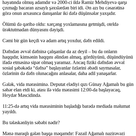
həyatında olmuş adamdır və 2000-ci ildə Ramiz Mehdiyevə qarşı
çıxmağı bacaran azsaylı şəxslərdən biri idi. Ən azı bu cəsarətinə
görə onun arxasınca danışanlar iki dəfə düşünsələr yaxşıdır.
Ölümü də qəribə oldu: xərçəng yoxlamasına getmişdi, oteldə
ürəktutmadan dünyasını dəyişdi.
Cəmi bir gün keçdi və adam artıq yoxdur, dəfn edildi.
Dəfndən əvvəl dəfninə çalışanlar da az deyil – bu da onların
haqqıdır, kimsənin haqqını əlindən almaq, gördüyünü, düşündüyünü
ifadə etməsinə sipər olmaq yaramaz. Ancaq fiziki dəfndən əvvəl
sosial şəbəkədə “dəfnə” başlayanlar özlərini əbədi saymasalar,
özlərinin də dəfn olunacağını anlasalar, daha adil yanaşarlar.
Gələk, vida mərasiminə. Deputat elədiyi qızı Günay Ağamalı bu gün
səhər elan etdi ki, atası ilə vida mərasimi 12:00-da başlayacaq,
Heydər Məscidində.
11:25-də artıq vida mərasiminin başladığı barədə mediada məlumat
yayıldı.
Bu tələskənliyin səbəbi nədir?
Mənə maraqlı gələn başqa məqamdır: Fəzail Ağamalı nazirəvəzi