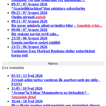
09:37 / 07 Avqust 2026
“Azəristiliktəchizat”dan sakinlərə xəbərdarlıq
09:25 / 07 Avqust 2026
Qızılın qiyməti
qalxdı
09:13 / 07 Avqust 2026
Bu qərar minlərlə ailəni sevindirə bilər –
Sənədsiz evlər...
09:00 / 07 Avqust 2026
Bir stəkanı təzyiqi xeyli salır...
23:59 / 06 Avqust 2026
İranda partlayış səsləri eşidildi
23:55 / 06 Avqust 2026
Vaşinqton İraq Mərkəzi Bankına dollar tədarükünü
bərpa etdi
Hamısı
Çox oxunanlar
01:53 / 13 İyul 2026
Zeynəb adını tarixə yazdıran ilk azərbaycanlı qız oldu -
FOTO
11:05 / 10 İyul 2026
“Arzum”la Etibar Məmmədovu nə birləşdirir?
–
Sensasion detal
16:44 / 18 İyul 2026
90-cı illərin məşhur müğənnisinin son görüntüsü diqqət