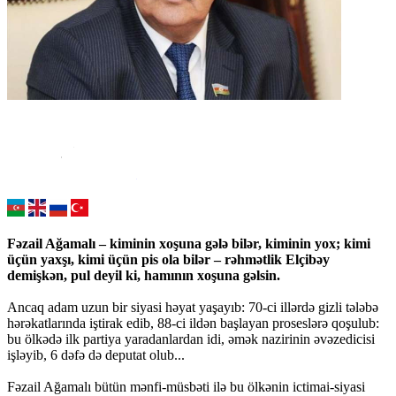
Fəzail Ağamalı – kiminin xoşuna gələ bilər, kiminin yox; kimi
üçün yaxşı, kimi üçün pis ola bilər – rəhmətlik Elçibəy
demişkən, pul deyil ki, hamının xoşuna gəlsin.
Ancaq adam uzun bir siyasi həyat yaşayıb: 70-ci illərdə gizli tələbə
hərəkatlarında iştirak edib, 88-ci ildən başlayan proseslərə qoşulub:
bu ölkədə ilk partiya yaradanlardan idi, əmək nazirinin əvəzedicisi
işləyib, 6 dəfə də deputat olub...
Fəzail Ağamalı bütün mənfi-müsbəti ilə bu ölkənin ictimai-siyasi