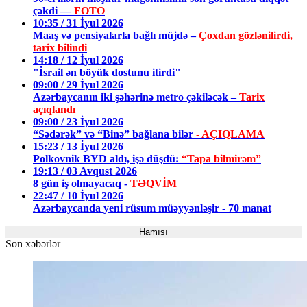
çəkdi —
FOTO
10:35 / 31 İyul 2026
Maaş və pensiyalarla bağlı müjdə –
Çoxdan gözlənilirdi,
tarix bilindi
14:18 / 12 İyul 2026
"İsrail ən böyük dostunu itirdi"
09:00 / 29 İyul 2026
Azərbaycanın iki şəhərinə metro çəkiləcək –
Tarix
açıqlandı
09:00 / 23 İyul 2026
“Sədərək” və “Binə” bağlana bilər
- AÇIQLAMA
15:23 / 13 İyul 2026
Polkovnik BYD aldı, işə düşdü:
“Tapa bilmirəm”
19:13 / 03 Avqust 2026
8 gün iş olmayacaq -
TƏQVİM
22:47 / 10 İyul 2026
Azərbaycanda yeni rüsum müəyyənləşir - 70 manat
Hamısı
Son xəbərlər