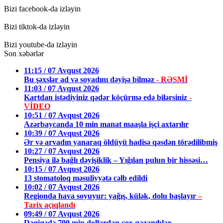
Bizi facebook-da izləyin
Bizi tiktok-da izləyin
Bizi youtube-da izləyin
Son xəbərlər
11:15 / 07 Avqust 2026
Bu şəxslər ad və soyadını dəyişə bilməz
- RƏSMİ
11:03 / 07 Avqust 2026
Kartdan istədiyiniz qədər köçürmə edə bilərsiniz
-
VİDEO
10:51 / 07 Avqust 2026
Azərbaycanda 10 min manat maaşla işçi axtarılır
10:39 / 07 Avqust 2026
Ər və arvadın yanaraq öldüyü hadisə qəsdən törədilibmiş
10:27 / 07 Avqust 2026
Pensiya ilə bağlı dəyişiklik – Yığılan pulun bir hissəsi…
10:15 / 07 Avqust 2026
13 stomatoloq məsuliyyətə cəlb edildi
10:02 / 07 Avqust 2026
Regionda hava soyuyur: yağış, külək, dolu başlayır
–
Tarix açıqlandı
09:49 / 07 Avqust 2026
Dəqiqədə 700 min dollardan çox qazanıblar…