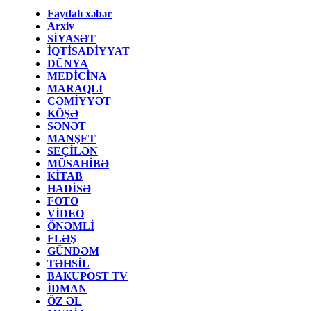
Faydalı xəbər
Arxiv
SİYASƏT
İQTİSADİYYAT
DÜNYA
MEDİCİNA
MARAQLI
CƏMİYYƏT
KÖŞƏ
SƏNƏT
MANŞET
SEÇİLƏN
MÜSAHİBƏ
KİTAB
HADİSƏ
FOTO
VİDEO
ÖNƏMLİ
FLƏŞ
GÜNDƏM
TƏHSİL
BAKUPOST TV
İDMAN
ÖZ ƏL