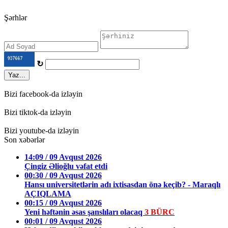
Şərhlər
↻
Yaz...
Bizi facebook-da izləyin
Bizi tiktok-da izləyin
Bizi youtube-da izləyin
Son xəbərlər
14:09 / 09 Avqust 2026
Çingiz Əlioğlu vəfat etdi
00:30 / 09 Avqust 2026
Hansı universitetlərin adı ixtisasdan önə keçib? - Maraqlı
AÇIQLAMA
00:15 / 09 Avqust 2026
Yeni həftənin əsas şanslıları olacaq
3 BÜRC
00:01 / 09 Avqust 2026