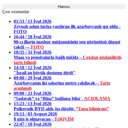
Hamısı
Çox oxunanlar
01:53 / 13 İyul 2026
Zeynəb adını tarixə yazdıran ilk azərbaycanlı qız oldu -
FOTO
16:44 / 18 İyul 2026
90-cı illərin məşhur müğənnisinin son görüntüsü diqqət
çəkdi —
FOTO
10:35 / 31 İyul 2026
Maaş və pensiyalarla bağlı müjdə –
Çoxdan gözlənilirdi,
tarix bilindi
14:18 / 12 İyul 2026
"İsrail ən böyük dostunu itirdi"
09:00 / 29 İyul 2026
Azərbaycanın iki şəhərinə metro çəkiləcək –
Tarix
açıqlandı
09:00 / 23 İyul 2026
“Sədərək” və “Binə” bağlana bilər
- AÇIQLAMA
15:23 / 13 İyul 2026
Polkovnik BYD aldı, işə düşdü:
“Tapa bilmirəm”
19:13 / 03 Avqust 2026
8 gün iş olmayacaq -
TƏQVİM
22:47 / 10 İyul 2026