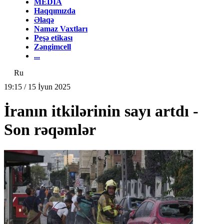
MEDİA
Haqqımızda
Əlaqə
Namaz Vaxtları
Peşə etikası
Zəngimcell
...
Ru
19:15 / 15 İyun 2025
İranın itkilərinin sayı artdı -
Son rəqəmlər