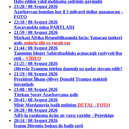
Həbs edilən vəkil məhkəmə sədrinin qayınıdır
23:28 / 08 Avqust 2026
Azərbaycan bundan hər il 3 milyard dollar qazanacaq –
FOTO
22:18 / 08 Avqust 2026
Xocavənddə mina PARTLADI
21:59 / 08 Avqust 2026
Mərkəzi Afrika Respublikasında faciə: Yanacaq tankeri
aşdı,
onlarla ölü və yaralı var
21:44 / 08 Avqust 2026
Tanınmış bloger Sabirabaddakı acınacaqlı vəziyyəti ifşa
etdi –
VİDEO
21:25 / 08 Avqust 2026
Əliyevlə Trampın telefon danışığı nə qədər davam edib?
21:19 / 08 Avqust 2026
Prezident İlham Əliyev Donald Trampa məktub
ünvanladı
21:08 / 08 Avqust 2026
Türkan Şoray Azərbaycana gəlir
20:43 / 08 Avqust 2026
Misir Mərdanovla bağlı mühüm
DETAL - FOTO
20:28 / 08 Avqust 2026
ABŞ-la razılaşma üçün ən yaxşı vaxtdır - Pezeşkian
20:14 / 08 Avqust 2026
İranın Hörmüz boğazı ilə bağlı şərti