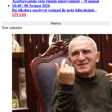
Azərbaycanda yeni rüsum müəyyənləşir - 70 manat
10:40 / 06 Avqust 2026
Bu ölkələrə şəxsiyyət vəsiqəsi ilə gedə biləcəksiniz
-
SİYAHI
Hamısı
Son xəbərlər