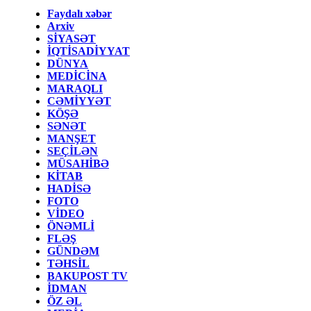
Faydalı xəbər
Arxiv
SİYASƏT
İQTİSADİYYAT
DÜNYA
MEDİCİNA
MARAQLI
CƏMİYYƏT
KÖŞƏ
SƏNƏT
MANŞET
SEÇİLƏN
MÜSAHİBƏ
KİTAB
HADİSƏ
FOTO
VİDEO
ÖNƏMLİ
FLƏŞ
GÜNDƏM
TƏHSİL
BAKUPOST TV
İDMAN
ÖZ ƏL