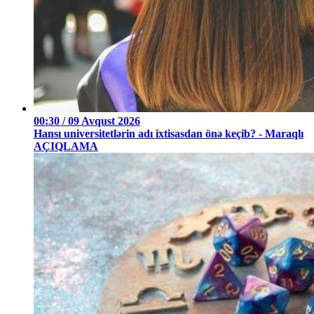
00:30 / 09 Avqust 2026
Hansı universitetlərin adı ixtisasdan önə keçib? - Maraqlı
AÇIQLAMA