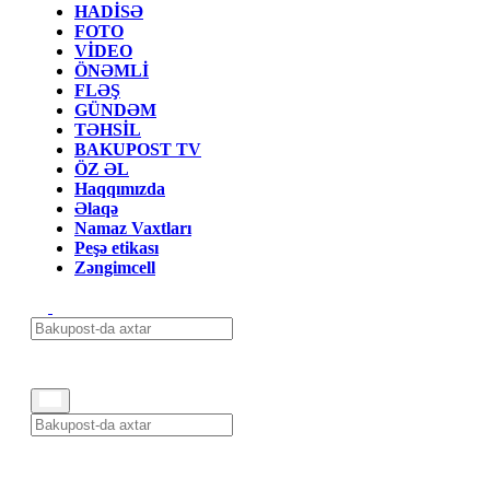
HADİSƏ
FOTO
VİDEO
ÖNƏMLİ
FLƏŞ
GÜNDƏM
TƏHSİL
BAKUPOST TV
ÖZ ƏL
Haqqımızda
Əlaqə
Namaz Vaxtları
Peşə etikası
Zəngimcell