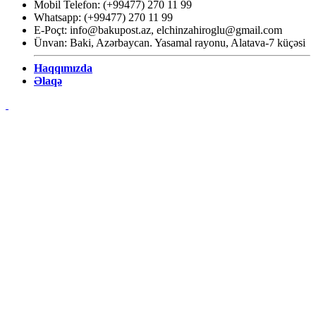
Mobil Telefon: (+99477) 270 11 99
Whatsapp: (+99477) 270 11 99
E-Poçt:
info@bakupost.az
,
elchinzahiroglu@gmail.com
Ünvan: Baki, Azərbaycan. Yasamal rayonu, Alatava-7 küçəsi
Haqqımızda
Əlaqə