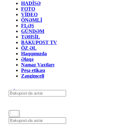
HADİSƏ
FOTO
VİDEO
ÖNƏMLİ
FLƏŞ
GÜNDƏM
TƏHSİL
BAKUPOST TV
ÖZ ƏL
Haqqımızda
Əlaqə
Namaz Vaxtları
Peşə etikası
Zəngimcell