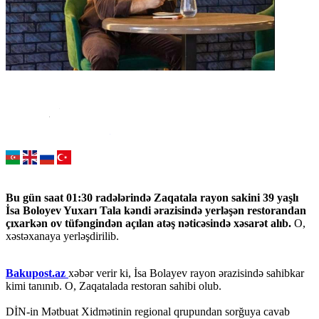
Bu gün saat 01:30 radələrində Zaqatala rayon sakini 39 yaşlı
İsa Boloyev Yuxarı Tala kəndi ərazisində yerləşən restorandan
çıxarkən ov tüfəngindən açılan atəş nəticəsində xəsarət alıb.
O,
xəstəxanaya yerləşdirilib.
Bakupost.az
xəbər verir ki, İsa Bolayev rayon ərazisində sahibkar
kimi tanınıb. O, Zaqatalada restoran sahibi olub.
DİN-in Mətbuat Xidmətinin regional qrupundan sorğuya cavab