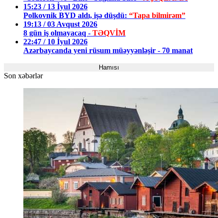
15:23 / 13 İyul 2026
Polkovnik BYD aldı, işə düşdü:
“Tapa bilmirəm”
19:13 / 03 Avqust 2026
8 gün iş olmayacaq -
TƏQVİM
22:47 / 10 İyul 2026
Azərbaycanda yeni rüsum müəyyənləşir - 70 manat
Hamısı
Son xəbərlər