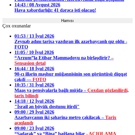
14:43 / 08 Avqust 2026
Hava xəbərdarlığı: 41 dərəcə isti olacaq!
Hamısı
Çox oxunanlar
01:53 / 13 İyul 2026
Zeynəb adını tarixə yazdıran ilk azərbaycanlı qız oldu -
FOTO
11:05 / 10 İyul 2026
“Arzum”la Etibar Məmmədovu nə birləşdirir?
–
Sensasion detal
16:44 / 18 İyul 2026
90-cı illərin məşhur müğənnisinin son görüntüsü diqqət
çəkdi —
FOTO
10:35 / 31 İyul 2026
Maaş və pensiyalarla bağlı müjdə –
Çoxdan gözlənilirdi,
tarix bilindi
14:18 / 12 İyul 2026
"İsrail ən böyük dostunu itirdi"
09:00 / 29 İyul 2026
Azərbaycanın iki şəhərinə metro çəkiləcək –
Tarix
açıqlandı
09:00 / 23 İyul 2026
“Sədərək” və “Binə” bağlana bilər
- AÇIQLAMA