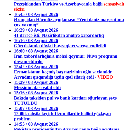
Pezeşkiandan Türkiyə və Azərbaycanla bağlı
sensasiyalı
sözlər
16:45 / 08 Avqust 2026
Əraqçidən Hörmüz açıqlaması: “Yeni dəniz marşrutuna
çox yaxınıq”
16:29 / 08 Avqust 2026
41 dərəcə isti: Nazirlikdən əhaliyə xəbərdarlıq
16:16 / 08 Avqust 2026
Gürcüstanda dövlət bayraqları yarıya endirildi
16:00 / 08 Avqust 2026
İran xəbərdarlıqlara məhəl qoymur: Nüvə proqramı
davam etdirilir
15:42 / 08 Avqust 2026
Ermənistanın keçmiş baş nazirinin oğlu saxlanıldı:
Arvadını qısqandığı üçün qətl sifariş etdi -
VİDEO
15:29 / 08 Avqust 2026
Messinin atası vəfat etdi
15:16 / 08 Avqust 2026
Bakıda taksidən pul və bank kartları oğurlayan şəxs
TUTULDU
15:07 / 08 Avqust 2026
12 illik təhsilə keçid: Uzun illərdir həllini gözləyən
problem
14:55 / 08 Avqust 2026
Pakistan prezidentindən Azərbaycanla bağlı açıqlama