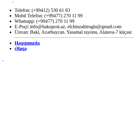
Telefon: (+99412) 530 61 83
Mobil Telefon: (+99477) 270 11 99
Whatsapp: (+99477) 270 11 99
E-Poçt:
info@bakupost.az
,
elchinzahiroglu@gmail.com
Ünvan: Baki, Azərbaycan. Yasamal rayonu, Alatava-7 küçəsi
Haqqımızda
Əlaqə