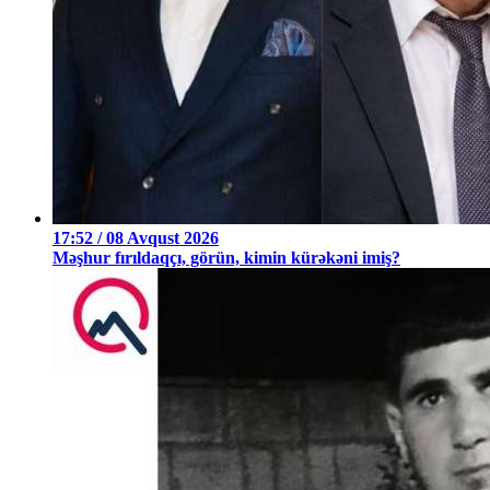
17:52 / 08 Avqust 2026
Məşhur fırıldaqçı, görün, kimin kürəkəni imiş?