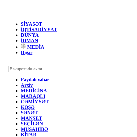
SİYASƏT
İQTİSADİYYAT
DÜNYA
İDMAN
MEDİA
Digər
Faydalı xəbər
Arxiv
MEDİCİNA
MARAQLI
CƏMİYYƏT
KÖŞƏ
SƏNƏT
MANŞET
SEÇİLƏN
MÜSAHİBƏ
KİTAB