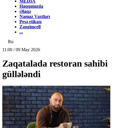
MEDİA
Haqqımızda
Əlaqə
Namaz Vaxtları
Peşə etikası
Zəngimcell
...
Ru
11:00 / 09 May 2026
Zaqatalada restoran sahibi
güllələndi