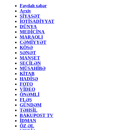
Faydalı xəbər
Arxiv
SİYASƏT
İQTİSADİYYAT
DÜNYA
MEDİCİNA
MARAQLI
CƏMİYYƏT
KÖŞƏ
SƏNƏT
MANŞET
SEÇİLƏN
MÜSAHİBƏ
KİTAB
HADİSƏ
FOTO
VİDEO
ÖNƏMLİ
FLƏŞ
GÜNDƏM
TƏHSİL
BAKUPOST TV
İDMAN
ÖZ ƏL