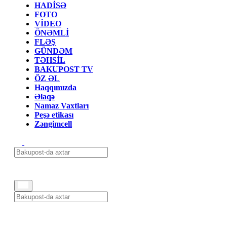
HADİSƏ
FOTO
VİDEO
ÖNƏMLİ
FLƏŞ
GÜNDƏM
TƏHSİL
BAKUPOST TV
ÖZ ƏL
Haqqımızda
Əlaqə
Namaz Vaxtları
Peşə etikası
Zəngimcell