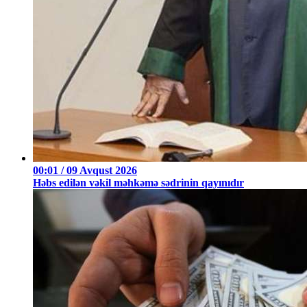
00:01 / 09 Avqust 2026
Həbs edilən vəkil məhkəmə sədrinin qayınıdır