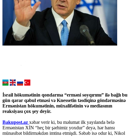
İsrail hökumətinin qondarma “erməni soyqırımı” ilə bağlı bu
gün qərar qəbul etməsi və Knessetin təsdiqinə göndərməsinə
Ermənistan hökumətinin, müxalifətinin və mediasının
reaksiyası çox şey deyir.
Bakupost.az
xəbər verir ki, bu məlumat ilk yayılanda belə
Ermənistan XİN “heç bir şərhimiz yoxdur” deyə, hər hansı
münasibət bildirməkdən imtina etmişdi. Səbəb isə odur ki, Nikol