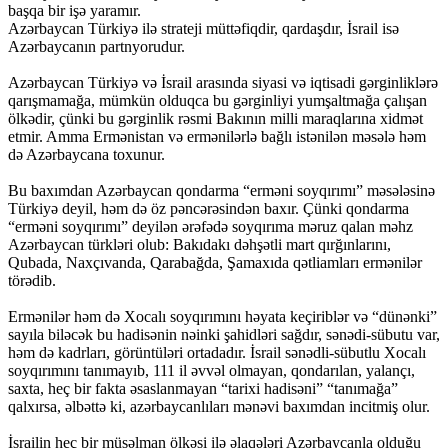
başqa bir işə yaramır.
Azərbaycan Türkiyə ilə strateji müttəfiqdir, qardaşdır, İsrail isə
Azərbaycanın partnyorudur.
Azərbaycan Türkiyə və İsrail arasında siyasi və iqtisadi gərginliklərə
qarışmamağa, mümkün olduqca bu gərginliyi yumşaltmağa çalışan
ölkədir, çünki bu gərginlik rəsmi Bakının milli maraqlarına xidmət
etmir. Amma Ermənistan və ermənilərlə bağlı istənilən məsələ həm
də Azərbaycana toxunur.
Bu baxımdan Azərbaycan qondarma “erməni soyqırımı” məsələsinə
Türkiyə deyil, həm də öz pəncərəsindən baxır. Çünki qondarma
“erməni soyqırımı” deyilən ərəfədə soyqırıma məruz qalan məhz
Azərbaycan türkləri olub: Bakıdakı dəhşətli mart qırğınlarını,
Qubada, Naxçıvanda, Qarabağda, Şamaxıda qətliamları ermənilər
törədib.
Ermənilər həm də Xocalı soyqırımını həyata keçiriblər və “dünənki”
sayıla biləcək bu hadisənin nəinki şahidləri sağdır, sənədi-sübutu var,
həm də kadrları, görüntüləri ortadadır. İsrail sənədli-sübutlu Xocalı
soyqırımını tanımayıb, 111 il əvvəl olmayan, qondarılan, yalançı,
saxta, heç bir fakta əsaslanmayan “tarixi hadisəni” “tanımağa”
qalxırsa, əlbəttə ki, azərbaycanlıları mənəvi baxımdan incitmiş olur.
İsrailin heç bir müsəlman ölkəsi ilə əlaqələri Azərbaycanla olduğu