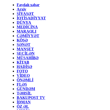
Faydalı xəbər
Arxiv
SİYASƏT
İQTİSADİYYAT
DÜNYA
MEDİCİNA
MARAQLI
CƏMİYYƏT
KÖŞƏ
SƏNƏT
MANŞET
SEÇİLƏN
MÜSAHİBƏ
KİTAB
HADİSƏ
FOTO
VİDEO
ÖNƏMLİ
FLƏŞ
GÜNDƏM
TƏHSİL
BAKUPOST TV
İDMAN
ÖZ ƏL