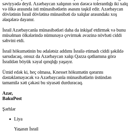
səviyyədə deyil. Azərbaycan xalqının son dərəcə tolerantlığı iki xalq
və ölkə arasında isti münasibətlərin əsasını təşkil edir. Azərbaycan
dövlətinin İsrail dövlətinə münasibəti də xalqlar arasındakı xoş
əlaqələrə dayanır.
İsrail Azərbaycanla münasibətləri daha da inkişaf etdirmək və bunu
müsəlman ölkələrində nümunəyə çevirmək əvəzinə növbəti ciddi
səhvini etdi.
İsrail hökumətinin bu ədalətsiz addımı İsrailə etimadı ciddi şəkildə
sarsıdacaq, onsuz da Azərbaycan xalqı Qəzza qətliamına görə
İsraildən böyük xəyal qırıqlığı yaşayır.
Ümid edək ki, heç olmasa, Knesset hökumətin qərarını
dəstəkləməyəcək və Azərbaycanla münasibətlərin üstündən
tamamilə xətt çəkəsi bu siyasəti durduracaq.
Azər,
BakuPost
Şərhlər
Liya
Yaşasın İsrail