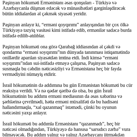
Paşinyan hökuməti Ermənistanı əsas qonşuları - Türkiyə və
Azərbaycanla düşmən edəcək və münasibətləri gərginləşdirəcək
bütün iddialardan əl çəkmək siyasəti yeridir.
Paşinyan anlayır ki, “erməni qoyqırımı” anlayışından bir çox ölkə
Türkiyəyə təzyiq vasitəsi kimi istifadə edib, ermənilər sadəcə burda
istifadə edilib-atılıblar.
Paşinyan hökuməti ona görə Qarabağ iddiasından əl çəkdi və
qondarma “erməni soyqırımı”nın dünyada tanınması istiqamətində
onillərdir aparılan siyasətdən imtina etdi. İndi kimsə “erməni
soyqırımı”ndan sui-istifadə etməyə çalışırsa, Paşinyan sadəcə
susmaqla bu cəhdin nəticəsizliyi və Ermənistana heç bir fayda
vermədiyini nümayiş etdirir.
İsrail hökumətinin də addımına bu gün Ermənistan hökuməti bu cür
reaksiya verildi. Və nə qədər qəribə də olsa, bu gün İsrail
hökumətinin bu addımı erməni mediasının da əsas xəbərinə və
şərhlərinə çevrilmədi, hətta erməni müxalifəti də bu hadisəni
hallandırmaqla, “xal qazanmaq” istəmədi, çünki bu oyunun
nəticəsini yaxşı anlayır.
İsrail hökuməti bu addımla Ermənistanı “qazanmadı”, heç bir
nəticəsi olmadığından, Türkiyəyə də hansısa “sarsıdıcı zərbə” vura
bilməyəcək. Bu addım yalnız və yalnız Azərbaycanı iitrməkdən