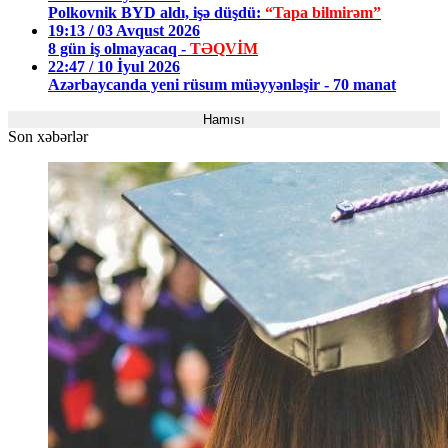
Polkovnik BYD aldı, işə düşdü:
“Tapa bilmirəm”
19:13 / 03 Avqust 2026
8 gün iş olmayacaq -
TƏQVİM
22:47 / 10 İyul 2026
Azərbaycanda yeni rüsum müəyyənləşir - 70 manat
Hamısı
Son xəbərlər