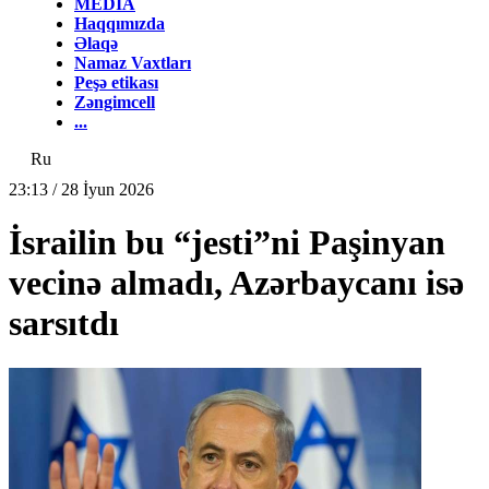
MEDİA
Haqqımızda
Əlaqə
Namaz Vaxtları
Peşə etikası
Zəngimcell
...
Ru
23:13 / 28 İyun 2026
İsrailin bu “jesti”ni Paşinyan
vecinə almadı, Azərbaycanı isə
sarsıtdı