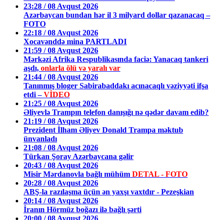
23:28 / 08 Avqust 2026
Azərbaycan bundan hər il 3 milyard dollar qazanacaq –
FOTO
22:18 / 08 Avqust 2026
Xocavənddə mina PARTLADI
21:59 / 08 Avqust 2026
Mərkəzi Afrika Respublikasında faciə: Yanacaq tankeri
aşdı,
onlarla ölü və yaralı var
21:44 / 08 Avqust 2026
Tanınmış bloger Sabirabaddakı acınacaqlı vəziyyəti ifşa
etdi –
VİDEO
21:25 / 08 Avqust 2026
Əliyevlə Trampın telefon danışığı nə qədər davam edib?
21:19 / 08 Avqust 2026
Prezident İlham Əliyev Donald Trampa məktub
ünvanladı
21:08 / 08 Avqust 2026
Türkan Şoray Azərbaycana gəlir
20:43 / 08 Avqust 2026
Misir Mərdanovla bağlı mühüm
DETAL - FOTO
20:28 / 08 Avqust 2026
ABŞ-la razılaşma üçün ən yaxşı vaxtdır - Pezeşkian
20:14 / 08 Avqust 2026
İranın Hörmüz boğazı ilə bağlı şərti
20:00 / 08 Avqust 2026