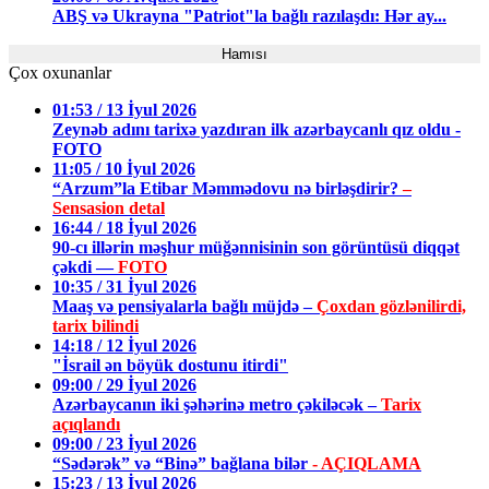
ABŞ və Ukrayna "Patriot"la bağlı razılaşdı: Hər ay...
Hamısı
Çox oxunanlar
01:53 / 13 İyul 2026
Zeynəb adını tarixə yazdıran ilk azərbaycanlı qız oldu -
FOTO
11:05 / 10 İyul 2026
“Arzum”la Etibar Məmmədovu nə birləşdirir?
–
Sensasion detal
16:44 / 18 İyul 2026
90-cı illərin məşhur müğənnisinin son görüntüsü diqqət
çəkdi —
FOTO
10:35 / 31 İyul 2026
Maaş və pensiyalarla bağlı müjdə –
Çoxdan gözlənilirdi,
tarix bilindi
14:18 / 12 İyul 2026
"İsrail ən böyük dostunu itirdi"
09:00 / 29 İyul 2026
Azərbaycanın iki şəhərinə metro çəkiləcək –
Tarix
açıqlandı
09:00 / 23 İyul 2026
“Sədərək” və “Binə” bağlana bilər
- AÇIQLAMA
15:23 / 13 İyul 2026