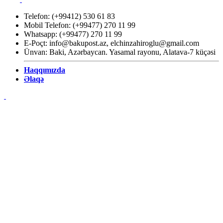
Telefon: (+99412) 530 61 83
Mobil Telefon: (+99477) 270 11 99
Whatsapp: (+99477) 270 11 99
E-Poçt:
info@bakupost.az
,
elchinzahiroglu@gmail.com
Ünvan: Baki, Azərbaycan. Yasamal rayonu, Alatava-7 küçəsi
Haqqımızda
Əlaqə