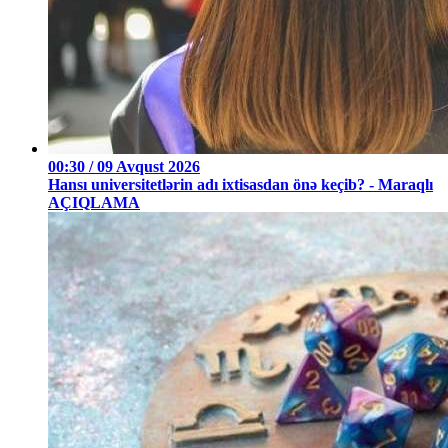
00:30 / 09 Avqust 2026
Hansı universitetlərin adı ixtisasdan önə keçib? - Maraqlı
AÇIQLAMA