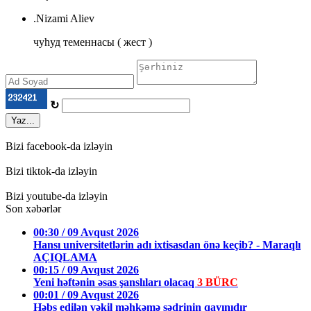
.Nizami Aliev
чуhуд теменнасы ( жест )
↻
Yaz...
Bizi facebook-da izləyin
Bizi tiktok-da izləyin
Bizi youtube-da izləyin
Son xəbərlər
00:30 / 09 Avqust 2026
Hansı universitetlərin adı ixtisasdan önə keçib? - Maraqlı
AÇIQLAMA
00:15 / 09 Avqust 2026
Yeni həftənin əsas şanslıları olacaq
3 BÜRC
00:01 / 09 Avqust 2026
Həbs edilən vəkil məhkəmə sədrinin qayınıdır