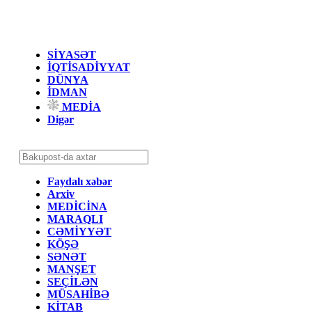
SİYASƏT
İQTİSADİYYAT
DÜNYA
İDMAN
MEDİA
Digər
Faydalı xəbər
Arxiv
MEDİCİNA
MARAQLI
CƏMİYYƏT
KÖŞƏ
SƏNƏT
MANŞET
SEÇİLƏN
MÜSAHİBƏ
KİTAB