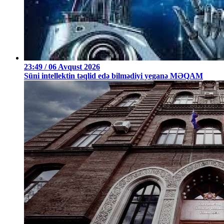
23:49 / 06 Avqust 2026
Süni intellektin təqlid edə bilmədiyi yeganə MƏQAM