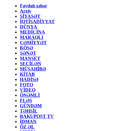
Faydalı xəbər
Arxiv
SİYASƏT
İQTİSADİYYAT
DÜNYA
MEDİCİNA
MARAQLI
CƏMİYYƏT
KÖŞƏ
SƏNƏT
MANŞET
SEÇİLƏN
MÜSAHİBƏ
KİTAB
HADİSƏ
FOTO
VİDEO
ÖNƏMLİ
FLƏŞ
GÜNDƏM
TƏHSİL
BAKUPOST TV
İDMAN
ÖZ ƏL