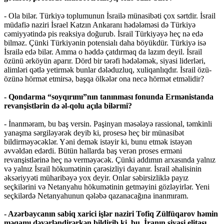
- Ola bilər. Türkiyə toplumunun İsrailə münasibəti çox sərtdir. İsrail
müdafiə naziri İsrael Katzın Ankaranı hədələməsi də Türkiyə
cəmiyyətində pis reaksiya doğurub. İsrail Türkiyəyə heç nə edə
bilməz. Çünki Türkiyənin potensialı daha böyükdür. Türkiyə isə
İsrailə edə bilər. Amma o həddə çatdırmaq da lazım deyil. İsrail
özünü ərköyün aparır. Dörd bir tərəfi hədələmək, siyasi liderləri,
alimləri qətlə yetirmək bunlar dələduzluq, xuliqanlıqdır. İsrail özü-
özünə hörmət etmirsə, başqa ölkələr ona necə hörmət etməlidir?
- Qondarma “soyqırımı”nın tanınması fonunda Ermənistanda
revanşistlərin də əl-qolu açıla bilərmi?
- İnanməram, bu baş versin. Paşinyan məsələyə rassional, təmkinli
yanaşma sərgiləyərək deyib ki, prosesə heç bir münasibət
bildirməyəcəklər. Yəni demək istəyir ki, bunu etmək istəyən
əvvəldən edərdi. Bütün hallarda baş verən proses erməni
revanşistlərinə heç nə verməyəcək. Çünki addımın arxasında yalnız
və yalnız İsrail hökumətinin çarəsizliyi dayanır. İsrail əhalisinin
əksəriyyəti müharibəyə yox deyir. Onlar səbirsizliklə payız
seçkilərini və Netanyahu hökumətinin getməyini gözləyirlər. Yeni
seçkilərdə Netanyahunun qələbə qazanacağına inanmıram.
- Azərbaycanın sabiq xarici işlər naziri Tofiq Zülfüqarov həmin
məqamı dəyərləndirərkən bildirib ki, bu, İranın siyasi elitası