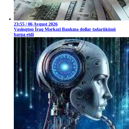
23:55 / 06 Avqust 2026
Vaşinqton İraq Mərkəzi Bankına dollar tədarükünü
bərpa etdi