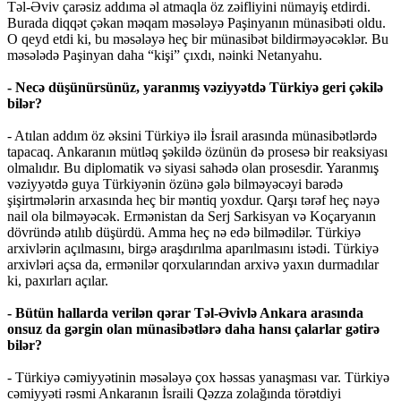
Təl-Əviv çarəsiz addıma əl atmaqla öz zəifliyini nümayiş etdirdi.
Burada diqqət çəkan məqam məsələyə Paşinyanın münasibəti oldu.
O qeyd etdi ki, bu məsələyə heç bir münasibət bildirməyəcəklər. Bu
məsələdə Paşinyan daha “kişi” çıxdı, nəinki Netanyahu.
- Necə düşünürsünüz, yaranmış vəziyyətdə Türkiyə geri çəkilə
bilər?
- Atılan addım öz əksini Türkiyə ilə İsrail arasında münasibətlərdə
tapacaq. Ankaranın mütləq şəkildə özünün də prosesə bir reaksiyası
olmalıdır. Bu diplomatik və siyasi sahədə olan prosesdir. Yaranmış
vəziyyətdə guya Türkiyənin özünə gələ bilməyəcəyi barədə
şişirtmələrin arxasında heç bir məntiq yoxdur. Qarşı tərəf heç nəyə
nail ola bilməyəcək. Ermənistan da Serj Sarkisyan və Koçaryanın
dövründə atılıb düşürdü. Amma heç nə edə bilmədilər. Türkiyə
arxivlərin açılmasını, birgə araşdırılma aparılmasını istədi. Türkiyə
arxivləri açsa da, ermənilər qorxularından arxivə yaxın durmadılar
ki, paxırları açılar.
- Bütün hallarda verilən qərar Təl-Əvivlə Ankara arasında
onsuz da gərgin olan münasibətlərə daha hansı çalarlar gətirə
bilər?
- Türkiyə cəmiyyətinin məsələyə çox həssas yanaşması var. Türkiyə
cəmiyyəti rəsmi Ankaranın İsraili Qəzza zolağında törətdiyi