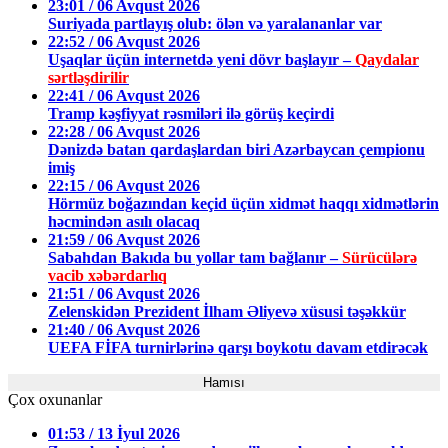
23:01 / 06 Avqust 2026
Suriyada partlayış olub: ölən və yaralananlar var
22:52 / 06 Avqust 2026
Uşaqlar üçün internetdə yeni dövr başlayır –
Qaydalar
sərtləşdirilir
22:41 / 06 Avqust 2026
Tramp kəşfiyyat rəsmiləri ilə görüş keçirdi
22:28 / 06 Avqust 2026
Dənizdə batan qardaşlardan biri Azərbaycan çempionu
imiş
22:15 / 06 Avqust 2026
Hörmüz boğazından keçid üçün xidmət haqqı xidmətlərin
həcmindən asılı olacaq
21:59 / 06 Avqust 2026
Sabahdan Bakıda bu yollar tam bağlanır –
Sürücülərə
vacib xəbərdarlıq
21:51 / 06 Avqust 2026
Zelenskidən Prezident İlham Əliyevə xüsusi təşəkkür
21:40 / 06 Avqust 2026
UEFA FİFA turnirlərinə qarşı boykotu davam etdirəcək
Hamısı
Çox oxunanlar
01:53 / 13 İyul 2026