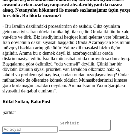
arasında artan azərbaycanpərəst əhval-ruhiyyəni də nəzərə
alsaq, Netanyahu hökuməti ilə məsafə saxlamağımız üçün yaxşı
fürsətdir. Bu fikirlə razısınız?
- Bu İsrailin daxilindəki proseslərdən də asılıdır. Cılız oyunlara
getməməliyik. İran dövləti unikallığı ilə seçilir. Orada iki titullu xalq
var-fars və türk. Biz istədiyimizi həqiqət kimi qələmə verə bilmərik.
İran dövlətinin daxili siyasəti başqadır. Orada Azərbaycan kəsiminin
mövqeyi həddən artıq güclüdür. Yalnız dil məsələsi bizim üçün
ağrılıdır. Amma bu o demək deyil ki, azərbaycanlılar orada
diskriminasiya edilir. İsraillə münasibətləri də qoruyub saxlamalıyıq.
Başqalarına görə özümüzü “oda verməli” deyilik. Çünki hər bir
dövlətin özünün siyasi prioriteti var. İsraildən ölkəmizə hələ ki,
təhdid və problem gəlməyibsə, nədən ondan uzaqlaşmalıyıq? Onlar
müharibədə də ölkəmizə kömək oldular. Münasibətlərimizi kiməsə
görə korlamağın tərəfdarı deyiləm. Amma İsrailin Yaxın Şərqdəki
siyasətini də qəbul etmirəm”.
Rüfət Sultan, BakuPost
Şərhlər