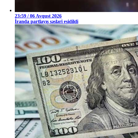
23:59 / 06 Avqust 2026
İranda partlayış səsləri eşidildi