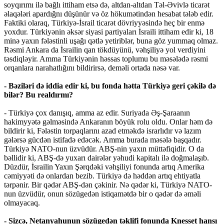
soyqırımı ilə bağlı ittiham etsə də, altdan-altdan Təl-Əvivlə ticarət
əlaqələri apardığnı düşünür və öz hökumətindən hesabat tələb edir.
Faktiki olaraq, Türkiyə-İsrail ticarət dövriyyəsində heç bir enmə
yoxdur. Türkiyənin əksər siyasi partiyaları İsraili ittiham edir ki, 18
minə yaxın fələstinli uşağı qətlə yetiriblər, buna göz yummaq olmaz.
Rəsmi Ankara da İsrailin qan tökdüyünü, vəhşiliyə yol verdiyini
təsdiqləyir. Amma Türkiyənin həssas toplumu bu məsələdə rəsmi
orqanlara narahatlığını bildirirsə, deməli ortada nəsə var.
- Bəziləri də iddia edir ki, bu fonda hətta Türkiyə geri çəkilə də
bilər? Bu realdırmı?
- Türkiyə çox danışıq, amma az edir. Suriyada Əş-Şaraanın
hakimyyətə gəlməsində Ankaranın böyük rolu oldu. Onlar həm də
bildirir ki, Fələstin torpaqlarını azad etməkdə israrlıdır və lazım
gələrsə gücdən istifadə edəcək. Amma burada məsələ başqadır.
Türkiyə NATO-nun üzvüdür. ABŞ-nin yaxın müttəfiqidir. O da
bəllidir ki, ABŞ-də yuxarı dairələr yəhudi kapitalı ilə doğmalaşıb.
Düzdür, İsrailin Yaxın Şərqdəki vəhşiliyi fonunda artıq Amerika
cəmiyyəti də onlardan bezib. Türkiyə də həddən artıq ehtiyatla
tərpənir. Bir qədər ABŞ-dən çəkinir. Nə qədər ki, Türkiyə NATO-
nun üzvüdür, onun sözügedən istiqamətdə bir o qədər də əməli
olmayacaq.
- Sizcə, Netanyahunun sözügedən təklifi fonunda Knesset hansı