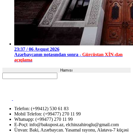
23:37 / 06 Avqust 2026
Azərbaycanın notasından sonra -
Gürcüstan XİN-dən
açıqlama
Hamısı
Telefon: (+99412) 530 61 83
Mobil Telefon: (+99477) 270 11 99
Whatsapp: (+99477) 270 11 99
E-Poçt:
info@bakupost.az
,
elchinzahiroglu@gmail.com
Ünvan: Baki, Azərbaycan. Yasamal rayonu, Alatava-7 küçəsi