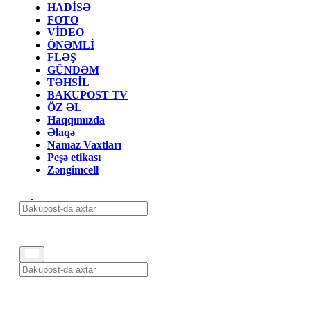
HADİSƏ
FOTO
VİDEO
ÖNƏMLİ
FLƏŞ
GÜNDƏM
TƏHSİL
BAKUPOST TV
ÖZ ƏL
Haqqımızda
Əlaqə
Namaz Vaxtları
Peşə etikası
Zəngimcell