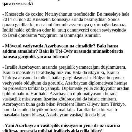
qərarı verəcək?
- Knessetdə də çoxluq Netanyahunun tərəfindədir. Bu məsələyə hələ
2014-cü ildə də Knessetin komissiyalarında baxmışdılar. Sonda
qərara gəldilər ki, məsələni ümumi səsverməyə çıxarmağa dəyməz.
İndiki halda görünən odur ki, artıq qanunverici orqan səviyyəsində
də İsrail qondarma “soyqırımı”nı tanımaqda israrlıdır.
- Mövcud vəziyyətdə Azərbaycan nə etməlidir? Bakı hansı
addımı atmalıdır? Bakı ilə Təl-Əviv arasında münasibətlərdə
hansısa gərginlik yarana bilərmi?
- İsraillə Azərbaycan arasında gərginlik yaranacağını düşünmürəm.
İsraillə məhsuldar tərəfdaşlığımız var. Bakı da istəyir ki, İsraillə
Türkiyə arasındakı münasibətlər gərginləşməsin. Bölgənin qaynar
vəziyyətdə olduğunu da görürük. Azərbaycan diplomatiyası həmişə
bu proseslərə təmkinlə yanaşıb. Diplomatik yolla ziddiyyətlər aradan
qaldırılmalıdır. Hər halda Azərbaycan diplomatiyasının burada
vasitəçilik missiyasını üzərinə götürəcəyini də istisna etmirəm.
Azərbaycan buna gedə bilər. Prezident İlham Əliyev həm Türkiyə,
həm də İsraildə böyük nüfuza malikdir. Tərəflər belə bir vacib
məsələdə lazım bilərsə, Azərbaycan vasitəçilik edə bilər.
- Yəni Azərbaycan vasitəçilik missiyasını yenə də öz üzərinə
götürsə, prosesdə müsbət irəliləyiş əldə edilə bilər?