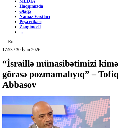
MEDİA
Haqqımızda
Əlaqə
Namaz Vaxtları
Peşə etikası
Zəngimcell
...
Ru
17:53 / 30 İyun 2026
“İsraillə münasibətimizi kimə
görəsə pozmamalıyıq” – Tofiq
Abbasov