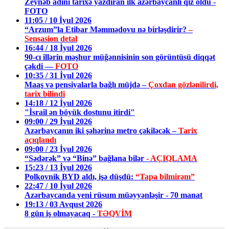
Zeynəb adını tarixə yazdıran ilk azərbaycanlı qız oldu -
FOTO
11:05 / 10 İyul 2026
“Arzum”la Etibar Məmmədovu nə birləşdirir?
–
Sensasion detal
16:44 / 18 İyul 2026
90-cı illərin məşhur müğənnisinin son görüntüsü diqqət
çəkdi —
FOTO
10:35 / 31 İyul 2026
Maaş və pensiyalarla bağlı müjdə –
Çoxdan gözlənilirdi,
tarix bilindi
14:18 / 12 İyul 2026
"İsrail ən böyük dostunu itirdi"
09:00 / 29 İyul 2026
Azərbaycanın iki şəhərinə metro çəkiləcək –
Tarix
açıqlandı
09:00 / 23 İyul 2026
“Sədərək” və “Binə” bağlana bilər
- AÇIQLAMA
15:23 / 13 İyul 2026
Polkovnik BYD aldı, işə düşdü:
“Tapa bilmirəm”
22:47 / 10 İyul 2026
Azərbaycanda yeni rüsum müəyyənləşir - 70 manat
19:13 / 03 Avqust 2026
8 gün iş olmayacaq -
TƏQVİM