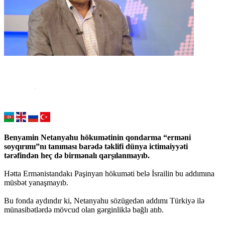
Benyamin Netanyahu hökumətinin qondarma “erməni
soyqırımı”nı tanıması barədə təklifi dünya ictimaiyyəti
tərəfindən heç də birmənalı qarşılanmayıb.
Hətta Ermənistandakı Paşinyan hökuməti belə İsrailin bu addımına
müsbət yanaşmayıb.
Bu fonda aydındır ki, Netanyahu sözügedən addımı Türkiyə ilə
münasibətlərdə mövcud olan gərginliklə bağlı atıb.