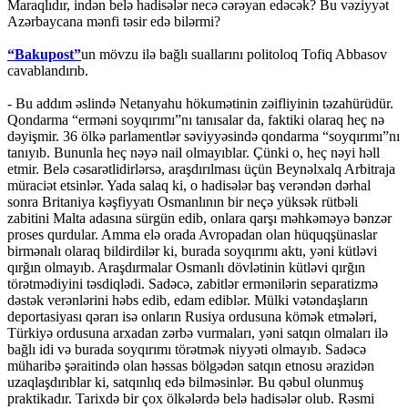
Maraqlıdır, indən belə hadisələr necə cərəyan edəcək? Bu vəziyyət
Azərbaycana mənfi təsir edə bilərmi?
“Bakupost”
un mövzu ilə bağlı suallarını politoloq Tofiq Abbasov
cavablandırıb.
- Bu addım əslində Netanyahu hökumətinin zəifliyinin təzahürüdür.
Qondarma “erməni soyqırımı”nı tanısalar da, faktiki olaraq heç nə
dəyişmir. 36 ölkə parlamentlər səviyyəsində qondarma “soyqırımı”nı
tanıyıb. Bununla heç nəyə nail olmayıblar. Çünki o, heç nəyi həll
etmir. Belə cəsarətlidirlərsə, araşdırılması üçün Beynəlxalq Arbitraja
müraciət etsinlər. Yada salaq ki, o hadisələr baş verəndən dərhal
sonra Britaniya kəşfiyyatı Osmanlının bir neçə yüksək rütbəli
zabitini Malta adasına sürgün edib, onlara qarşı məhkəməyə bənzər
proses qurdular. Amma elə orada Avropadan olan hüquqşünaslar
birmənalı olaraq bildirdilər ki, burada soyqırımı aktı, yəni kütləvi
qırğın olmayıb. Araşdırmalar Osmanlı dövlətinin kütləvi qırğın
törətmədiyini təsdiqlədi. Sadəcə, zabitlər ermənilərin separatizmə
dəstək verənlərini həbs edib, edam ediblər. Mülki vətəndaşların
deportasiyası qərarı isə onların Rusiya ordusuna kömək etmələri,
Türkiyə ordusuna arxadan zərbə vurmaları, yəni satqın olmaları ilə
bağlı idi və burada soyqırımı törətmək niyyəti olmayıb. Sadəcə
müharibə şəraitində olan həssas bölgədən satqın etnosu ərazidən
uzaqlaşdırıblar ki, satqınlıq edə bilməsinlər. Bu qəbul olunmuş
praktikadır. Tarixdə bir çox ölkələrdə belə hadisələr olub. Rəsmi