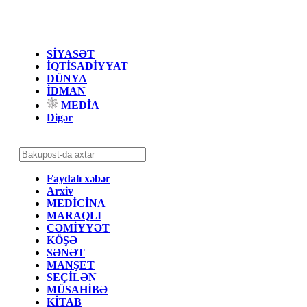
SİYASƏT
İQTİSADİYYAT
DÜNYA
İDMAN
MEDİA
Digər
Faydalı xəbər
Arxiv
MEDİCİNA
MARAQLI
CƏMİYYƏT
KÖŞƏ
SƏNƏT
MANŞET
SEÇİLƏN
MÜSAHİBƏ
KİTAB