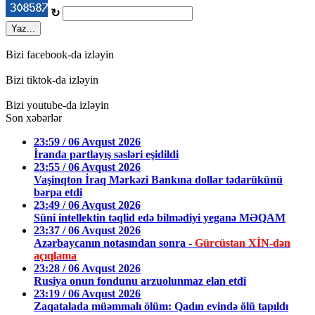
↻
Yaz...
Bizi facebook-da izləyin
Bizi tiktok-da izləyin
Bizi youtube-da izləyin
Son xəbərlər
23:59 / 06 Avqust 2026
İranda partlayış səsləri eşidildi
23:55 / 06 Avqust 2026
Vaşinqton İraq Mərkəzi Bankına dollar tədarükünü
bərpa etdi
23:49 / 06 Avqust 2026
Süni intellektin təqlid edə bilmədiyi yeganə MƏQAM
23:37 / 06 Avqust 2026
Azərbaycanın notasından sonra -
Gürcüstan XİN-dən
açıqlama
23:28 / 06 Avqust 2026
Rusiya onun fondunu arzuolunmaz elan etdi
23:19 / 06 Avqust 2026
Zaqatalada müəmmalı ölüm: Qadın evində ölü tapıldı