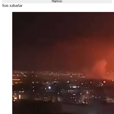
Hamısı
Son xəbərlər