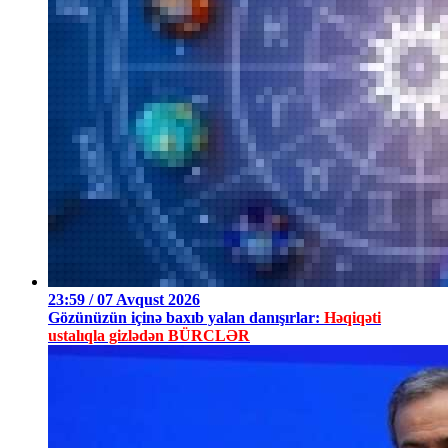
23:59 / 07 Avqust 2026
Gözünüzün içinə baxıb yalan danışırlar:
Həqiqəti
ustalıqla gizlədən BÜRCLƏR