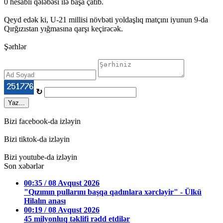
0 hesablı qələbəsi ilə başa çatıb.
Qeyd edək ki, U-21 millisi növbəti yoldaşlıq matçını iyunun 9-da
Qırğızıstan yığmasına qarşı keçirəcək.
Şərhlər
↻
Yaz...
Bizi facebook-da izləyin
Bizi tiktok-da izləyin
Bizi youtube-da izləyin
Son xəbərlər
00:35 / 08 Avqust 2026
"Qızımın pullarını başqa qadınlara xərcləyir" - Ülkü
Hilalın anası
00:19 / 08 Avqust 2026
45 milyonluq təklifi rədd etdilər