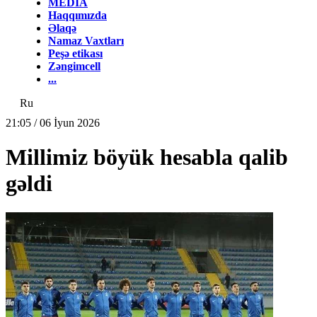
MEDİA
Haqqımızda
Əlaqə
Namaz Vaxtları
Peşə etikası
Zəngimcell
...
Ru
21:05 / 06 İyun 2026
Millimiz böyük hesabla qalib
gəldi