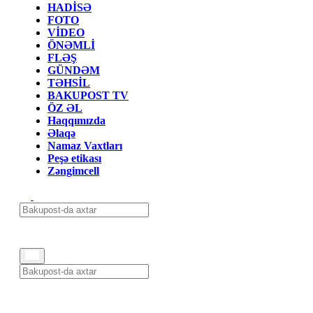
HADİSƏ
FOTO
VİDEO
ÖNƏMLİ
FLƏŞ
GÜNDƏM
TƏHSİL
BAKUPOST TV
ÖZ ƏL
Haqqımızda
Əlaqə
Namaz Vaxtları
Peşə etikası
Zəngimcell