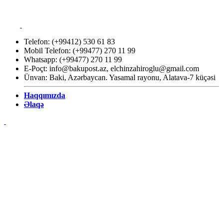
Telefon: (+99412) 530 61 83
Mobil Telefon: (+99477) 270 11 99
Whatsapp: (+99477) 270 11 99
E-Poçt:
info@bakupost.az
,
elchinzahiroglu@gmail.com
Ünvan: Baki, Azərbaycan. Yasamal rayonu, Alatava-7 küçəsi
Haqqımızda
Əlaqə