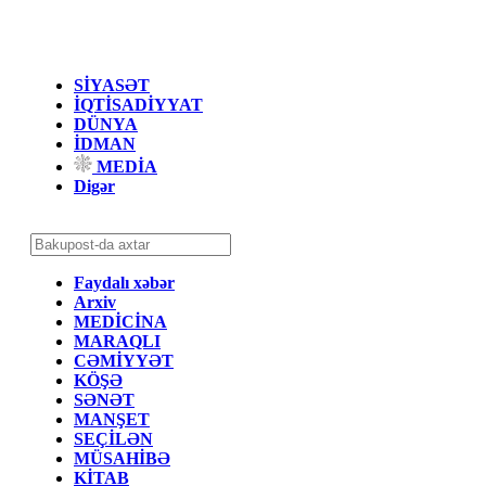
SİYASƏT
İQTİSADİYYAT
DÜNYA
İDMAN
MEDİA
Digər
Faydalı xəbər
Arxiv
MEDİCİNA
MARAQLI
CƏMİYYƏT
KÖŞƏ
SƏNƏT
MANŞET
SEÇİLƏN
MÜSAHİBƏ
KİTAB