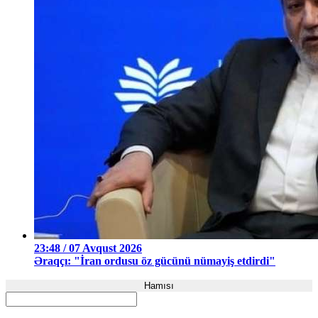
23:48 / 07 Avqust 2026
Əraqçı: "İran ordusu öz gücünü nümayiş etdirdi"
Hamısı