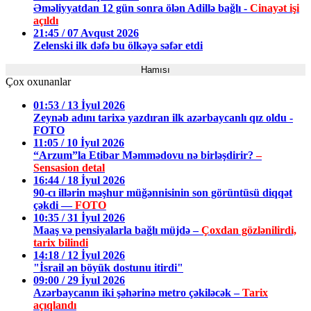
Əməliyyatdan 12 gün sonra ölən Adillə bağlı -
Cinayət işi
açıldı
21:45 / 07 Avqust 2026
Zelenski ilk dəfə bu ölkəyə səfər etdi
Hamısı
Çox oxunanlar
01:53 / 13 İyul 2026
Zeynəb adını tarixə yazdıran ilk azərbaycanlı qız oldu -
FOTO
11:05 / 10 İyul 2026
“Arzum”la Etibar Məmmədovu nə birləşdirir?
–
Sensasion detal
16:44 / 18 İyul 2026
90-cı illərin məşhur müğənnisinin son görüntüsü diqqət
çəkdi —
FOTO
10:35 / 31 İyul 2026
Maaş və pensiyalarla bağlı müjdə –
Çoxdan gözlənilirdi,
tarix bilindi
14:18 / 12 İyul 2026
"İsrail ən böyük dostunu itirdi"
09:00 / 29 İyul 2026
Azərbaycanın iki şəhərinə metro çəkiləcək –
Tarix
açıqlandı