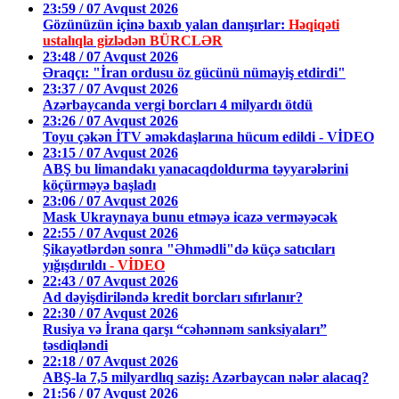
23:59 / 07 Avqust 2026
Gözünüzün içinə baxıb yalan danışırlar:
Həqiqəti
ustalıqla gizlədən BÜRCLƏR
23:48 / 07 Avqust 2026
Əraqçı: "İran ordusu öz gücünü nümayiş etdirdi"
23:37 / 07 Avqust 2026
Azərbaycanda vergi borcları 4 milyardı ötdü
23:26 / 07 Avqust 2026
Toyu çəkən İTV əməkdaşlarına hücum edildi - VİDEO
23:15 / 07 Avqust 2026
ABŞ bu limandakı yanacaqdoldurma təyyarələrini
köçürməyə başladı
23:06 / 07 Avqust 2026
Mask Ukraynaya bunu etməyə icazə verməyəcək
22:55 / 07 Avqust 2026
Şikayətlərdən sonra "Əhmədli"də küçə satıcıları
yığışdırıldı
- VİDEO
22:43 / 07 Avqust 2026
Ad dəyişdiriləndə kredit borcları sıfırlanır?
22:30 / 07 Avqust 2026
Rusiya və İrana qarşı “cəhənnəm sanksiyaları”
təsdiqləndi
22:18 / 07 Avqust 2026
ABŞ-la 7,5 milyardlıq saziş: Azərbaycan nələr alacaq?
21:56 / 07 Avqust 2026