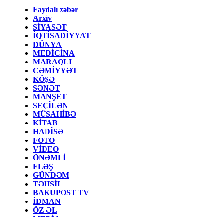
Faydalı xəbər
Arxiv
SİYASƏT
İQTİSADİYYAT
DÜNYA
MEDİCİNA
MARAQLI
CƏMİYYƏT
KÖŞƏ
SƏNƏT
MANŞET
SEÇİLƏN
MÜSAHİBƏ
KİTAB
HADİSƏ
FOTO
VİDEO
ÖNƏMLİ
FLƏŞ
GÜNDƏM
TƏHSİL
BAKUPOST TV
İDMAN
ÖZ ƏL