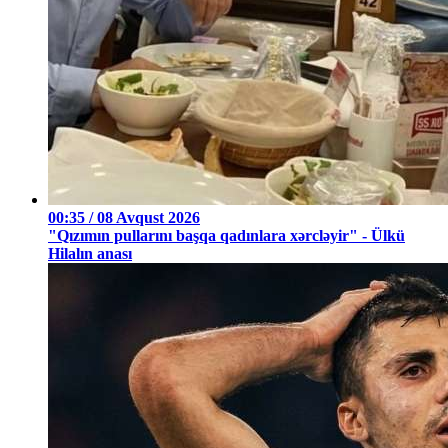
00:35 / 08 Avqust 2026
"Qızımın pullarını başqa qadınlara xərcləyir" - Ülkü
Hilalın anası