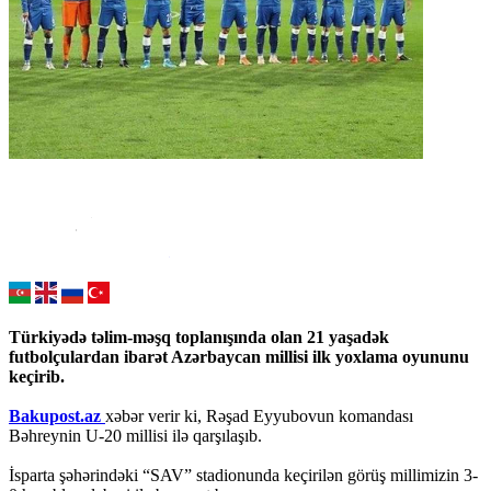
Türkiyədə təlim-məşq toplanışında olan 21 yaşadək
futbolçulardan ibarət Azərbaycan millisi ilk yoxlama oyununu
keçirib.
Bakupost.az
xəbər verir ki, Rəşad Eyyubovun komandası
Bəhreynin U-20 millisi ilə qarşılaşıb.
İsparta şəhərindəki “SAV” stadionunda keçirilən görüş millimizin 3-