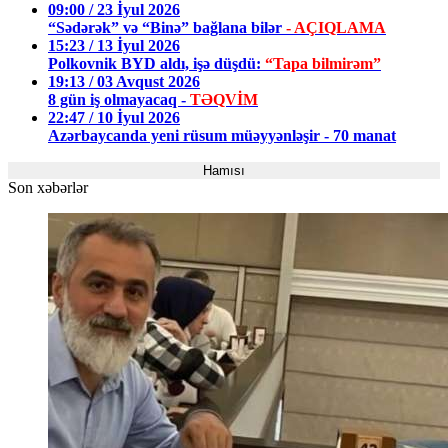
09:00 / 23 İyul 2026
“Sədərək” və “Binə” bağlana bilər
- AÇIQLAMA
15:23 / 13 İyul 2026
Polkovnik BYD aldı, işə düşdü:
“Tapa bilmirəm”
19:13 / 03 Avqust 2026
8 gün iş olmayacaq -
TƏQVİM
22:47 / 10 İyul 2026
Azərbaycanda yeni rüsum müəyyənləşir - 70 manat
Hamısı
Son xəbərlər