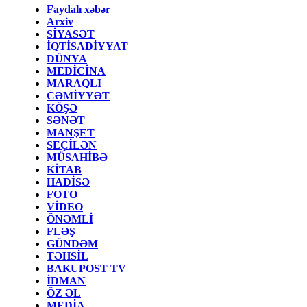
Faydalı xəbər
Arxiv
SİYASƏT
İQTİSADİYYAT
DÜNYA
MEDİCİNA
MARAQLI
CƏMİYYƏT
KÖŞƏ
SƏNƏT
MANŞET
SEÇİLƏN
MÜSAHİBƏ
KİTAB
HADİSƏ
FOTO
VİDEO
ÖNƏMLİ
FLƏŞ
GÜNDƏM
TƏHSİL
BAKUPOST TV
İDMAN
ÖZ ƏL
MEDİA