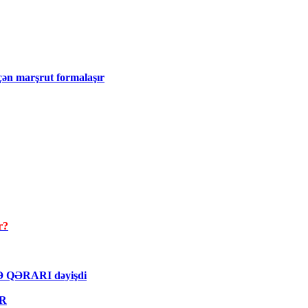
eçən marşrut formalaşır
r?
MƏ QƏRARI dəyişdi
ƏR