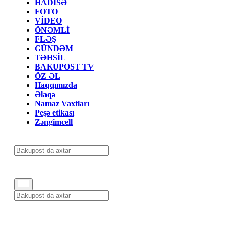
HADİSƏ
FOTO
VİDEO
ÖNƏMLİ
FLƏŞ
GÜNDƏM
TƏHSİL
BAKUPOST TV
ÖZ ƏL
Haqqımızda
Əlaqə
Namaz Vaxtları
Peşə etikası
Zəngimcell