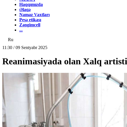
Haqqımızda
Əlaqə
Namaz Vaxtları
Peşə etikası
Zəngimcell
...
Ru
11:30 / 09 Sentyabr 2025
Reanimasiyada olan Xalq arti