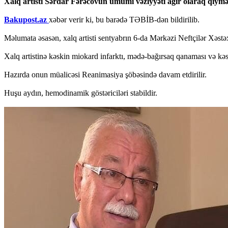
Xalq artisti Sərdar Fərəcovun ümumi vəziyyəti ağır olaraq qiymət
Bakupost.az
xəbər verir ki, bu barədə TƏBİB-dən bildirilib.
Məlumata əsasən, xalq artisti sentyabrın 6-da Mərkəzi Neftçilər Xəstə
Xalq artistinə kəskin miokard infarktı, mədə-bağırsaq qanaması və kəs
Hazırda onun müalicəsi Reanimasiya şöbəsində davam etdirilir.
Huşu aydın, hemodinamik göstəriciləri stabildir.