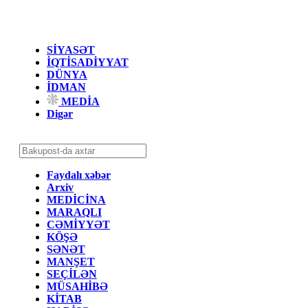
SİYASƏT
İQTİSADİYYAT
DÜNYA
İDMAN
MEDİA
Digər
Faydalı xəbər
Arxiv
MEDİCİNA
MARAQLI
CƏMİYYƏT
KÖŞƏ
SƏNƏT
MANŞET
SEÇİLƏN
MÜSAHİBƏ
KİTAB