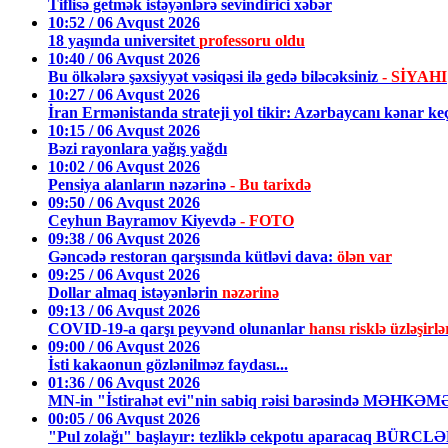
Tiflisə getmək istəyənlərə sevindirici xəbər
10:52 / 06 Avqust 2026
18 yaşında universitet
professoru oldu
10:40 / 06 Avqust 2026
Bu ölkələrə şəxsiyyət vəsiqəsi ilə gedə biləcəksiniz
- SİYAHI
10:27 / 06 Avqust 2026
İran Ermənistanda strateji yol tikir: Azərbaycanı kənar k
10:15 / 06 Avqust 2026
Bəzi rayonlara yağış yağdı
10:02 / 06 Avqust 2026
Pensiya alanların nəzərinə
- Bu tarixdə
09:50 / 06 Avqust 2026
Ceyhun Bayramov Kiyevdə
- FOTO
09:38 / 06 Avqust 2026
Gəncədə restoran qarşısında kütləvi dava:
ölən var
09:25 / 06 Avqust 2026
Dollar almaq istəyənlərin
nəzərinə
09:13 / 06 Avqust 2026
COVID-19-a qarşı peyvənd olunanlar
hansı risklə üzləşirlə
09:00 / 06 Avqust 2026
İsti kakaonun gözlənilməz faydası...
01:36 / 06 Avqust 2026
MN-in "İstirahət evi"nin sabiq rəisi barəsində MƏHKƏ
00:05 / 06 Avqust 2026
"Pul zolağı" başlayır: tezliklə cekpotu aparacaq BÜRCL