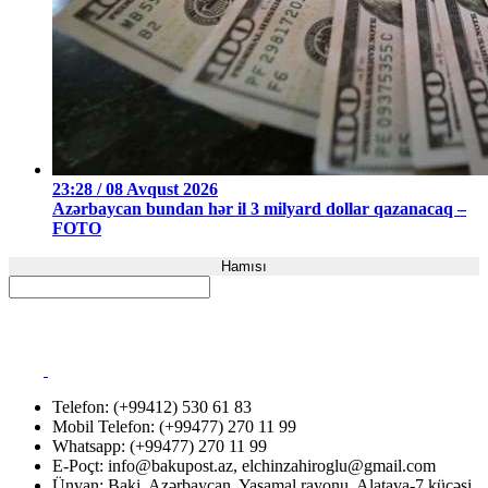
23:28 / 08 Avqust 2026
Azərbaycan bundan hər il 3 milyard dollar qazanacaq –
FOTO
Hamısı
Telefon: (+99412) 530 61 83
Mobil Telefon: (+99477) 270 11 99
Whatsapp: (+99477) 270 11 99
E-Poçt:
info@bakupost.az
,
elchinzahiroglu@gmail.com
Ünvan: Baki, Azərbaycan. Yasamal rayonu, Alatava-7 küçəsi