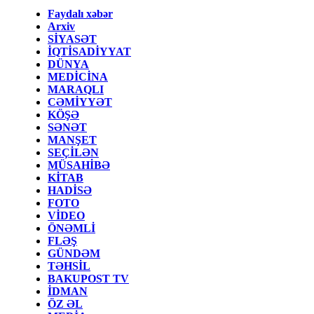
Faydalı xəbər
Arxiv
SİYASƏT
İQTİSADİYYAT
DÜNYA
MEDİCİNA
MARAQLI
CƏMİYYƏT
KÖŞƏ
SƏNƏT
MANŞET
SEÇİLƏN
MÜSAHİBƏ
KİTAB
HADİSƏ
FOTO
VİDEO
ÖNƏMLİ
FLƏŞ
GÜNDƏM
TƏHSİL
BAKUPOST TV
İDMAN
ÖZ ƏL