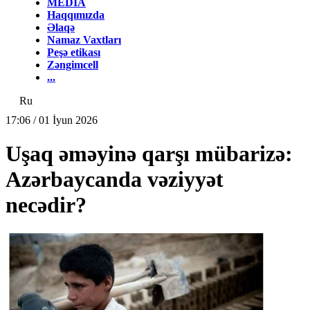
MEDİA
Haqqımızda
Əlaqə
Namaz Vaxtları
Peşə etikası
Zəngimcell
...
Ru
17:06 / 01 İyun 2026
Uşaq əməyinə qarşı mübarizə:
Azərbaycanda vəziyyət
necədir?