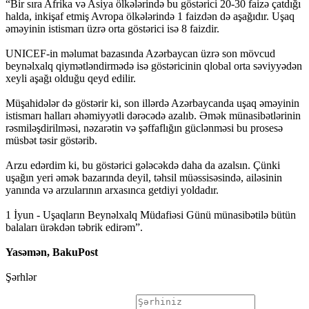
“Bir sıra Afrika və Asiya ölkələrində bu göstərici 20-30 faizə çatdığı
halda, inkişaf etmiş Avropa ölkələrində 1 faizdən də aşağıdır. Uşaq
əməyinin istismarı üzrə orta göstərici isə 8 faizdir.
UNICEF-in məlumat bazasında Azərbaycan üzrə son mövcud
beynəlxalq qiymətləndirmədə isə göstəricinin qlobal orta səviyyədən
xeyli aşağı olduğu qeyd edilir.
Müşahidələr də göstərir ki, son illərdə Azərbaycanda uşaq əməyinin
istismarı halları əhəmiyyətli dərəcədə azalıb. Əmək münasibətlərinin
rəsmiləşdirilməsi, nəzarətin və şəffaflığın güclənməsi bu prosesə
müsbət təsir göstərib.
Arzu edərdim ki, bu göstərici gələcəkdə daha da azalsın. Çünki
uşağın yeri əmək bazarında deyil, təhsil müəssisəsində, ailəsinin
yanında və arzularının arxasınca getdiyi yoldadır.
1 İyun - Uşaqların Beynəlxalq Müdafiəsi Günü münasibətilə bütün
balaları ürəkdən təbrik edirəm”.
Yasəmən, BakuPost
Şərhlər