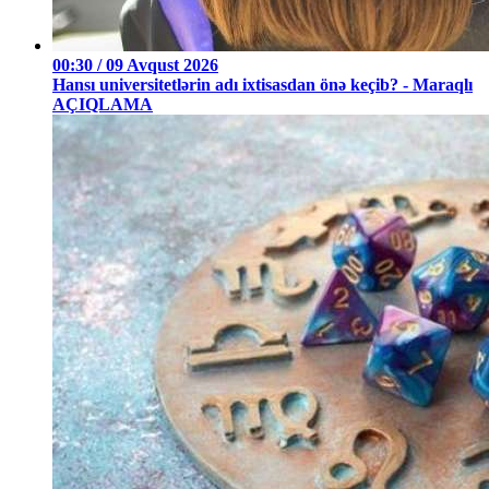
00:30 / 09 Avqust 2026
Hansı universitetlərin adı ixtisasdan önə keçib? - Maraqlı
AÇIQLAMA