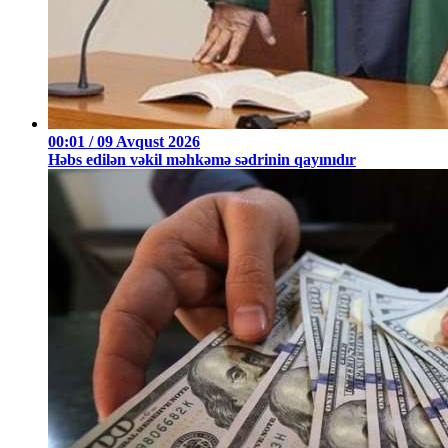
00:01 / 09 Avqust 2026
Həbs edilən vəkil məhkəmə sədrinin qayınıdır