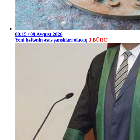
00:15 / 09 Avqust 2026
Yeni həftənin əsas şanslıları olacaq
3 BÜRC