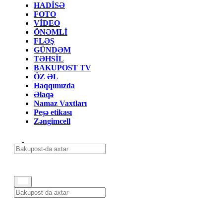
HADİSƏ
FOTO
VİDEO
ÖNƏMLİ
FLƏŞ
GÜNDƏM
TƏHSİL
BAKUPOST TV
ÖZ ƏL
Haqqımızda
Əlaqə
Namaz Vaxtları
Peşə etikası
Zəngimcell