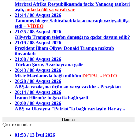
Mərkəzi Afrika Respublikasında faciə: Yanacaq tankeri
aşdı,
onlarla ölü və yaralı var
21:44 / 08 Avqust 2026
Tanınmış bloger Sabirabaddakı acınacaqlı vəziyyəti ifşa
etdi –
VİDEO
21:25 / 08 Avqust 2026
Əliyevlə Trampın telefon danışığı nə qədər davam edib?
21:19 / 08 Avqust 2026
Prezident İlham Əliyev Donald Trampa məktub
ünvanladı
21:08 / 08 Avqust 2026
Türkan Şoray Azərbaycana gəlir
20:43 / 08 Avqust 2026
Misir Mərdanovla bağlı mühüm
DETAL - FOTO
20:28 / 08 Avqust 2026
ABŞ-la razılaşma üçün ən yaxşı vaxtdır - Pezeşkian
20:14 / 08 Avqust 2026
İranın Hörmüz boğazı ilə bağlı şərti
20:00 / 08 Avqust 2026
ABŞ və Ukrayna "Patriot"la bağlı razılaşdı: Hər ay...
Hamısı
Çox oxunanlar
01:53 / 13 İyul 2026