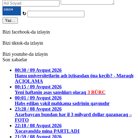
↻
Yaz...
Bizi facebook-da izləyin
Bizi tiktok-da izləyin
Bizi youtube-da izləyin
Son xəbərlər
00:30 / 09 Avqust 2026
Hansı universitetlərin adı ixtisasdan önə keçib? - Maraqlı
AÇIQLAMA
00:15 / 09 Avqust 2026
Yeni həftənin əsas şanslıları olacaq
3 BÜRC
00:01 / 09 Avqust 2026
Həbs edilən vəkil məhkəmə sədrinin qayınıdır
23:28 / 08 Avqust 2026
Azərbaycan bundan hər il 3 milyard dollar qazanacaq –
FOTO
22:18 / 08 Avqust 2026
Xocavənddə mina PARTLADI
21:59 / 08 Avqust 2026