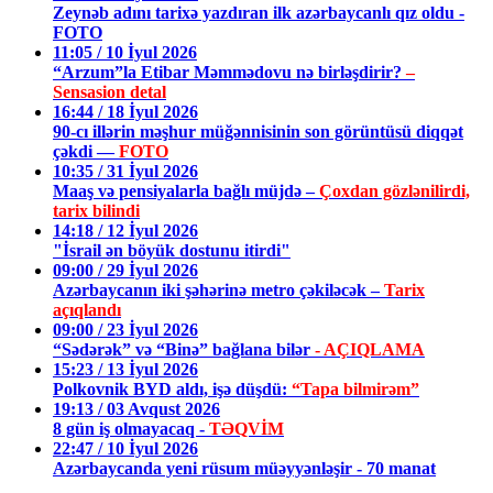
Zeynəb adını tarixə yazdıran ilk azərbaycanlı qız oldu -
FOTO
11:05 / 10 İyul 2026
“Arzum”la Etibar Məmmədovu nə birləşdirir?
–
Sensasion detal
16:44 / 18 İyul 2026
90-cı illərin məşhur müğənnisinin son görüntüsü diqqət
çəkdi —
FOTO
10:35 / 31 İyul 2026
Maaş və pensiyalarla bağlı müjdə –
Çoxdan gözlənilirdi,
tarix bilindi
14:18 / 12 İyul 2026
"İsrail ən böyük dostunu itirdi"
09:00 / 29 İyul 2026
Azərbaycanın iki şəhərinə metro çəkiləcək –
Tarix
açıqlandı
09:00 / 23 İyul 2026
“Sədərək” və “Binə” bağlana bilər
- AÇIQLAMA
15:23 / 13 İyul 2026
Polkovnik BYD aldı, işə düşdü:
“Tapa bilmirəm”
19:13 / 03 Avqust 2026
8 gün iş olmayacaq -
TƏQVİM
22:47 / 10 İyul 2026
Azərbaycanda yeni rüsum müəyyənləşir - 70 manat