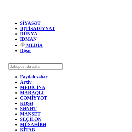
SİYASƏT
İQTİSADİYYAT
DÜNYA
İDMAN
MEDİA
Digər
Faydalı xəbər
Arxiv
MEDİCİNA
MARAQLI
CƏMİYYƏT
KÖŞƏ
SƏNƏT
MANŞET
SEÇİLƏN
MÜSAHİBƏ
KİTAB