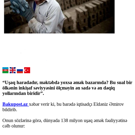
“Uşaq haradadır, məktəbdə yoxsa əmək bazarında? Bu sual bir
ölkənin inkişaf səviyyəsini ölçməyin ən sadə və ən dəqiq
yollarından biridir”.
Bakupost.az
xəbər verir ki, bu barədə iqtisadçı Eldəniz Əmirov
bildirib.
Onun sözlərinə görə, dünyada 138 milyon uşaq əmək fəaliyyətinə
cəlb olunur: