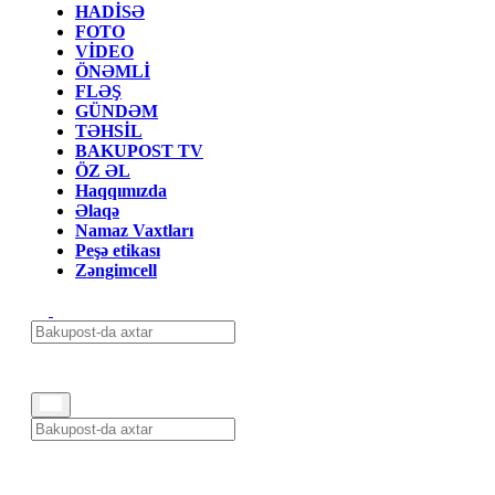
HADİSƏ
FOTO
VİDEO
ÖNƏMLİ
FLƏŞ
GÜNDƏM
TƏHSİL
BAKUPOST TV
ÖZ ƏL
Haqqımızda
Əlaqə
Namaz Vaxtları
Peşə etikası
Zəngimcell