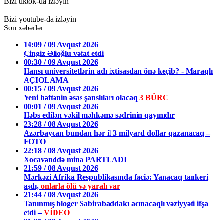
Bizi tiktok-da izləyin
Bizi youtube-da izləyin
Son xəbərlər
14:09 / 09 Avqust 2026
Çingiz Əlioğlu vəfat etdi
00:30 / 09 Avqust 2026
Hansı universitetlərin adı ixtisasdan önə keçib? - Maraqlı
AÇIQLAMA
00:15 / 09 Avqust 2026
Yeni həftənin əsas şanslıları olacaq
3 BÜRC
00:01 / 09 Avqust 2026
Həbs edilən vəkil məhkəmə sədrinin qayınıdır
23:28 / 08 Avqust 2026
Azərbaycan bundan hər il 3 milyard dollar qazanacaq –
FOTO
22:18 / 08 Avqust 2026
Xocavənddə mina PARTLADI
21:59 / 08 Avqust 2026
Mərkəzi Afrika Respublikasında faciə: Yanacaq tankeri
aşdı,
onlarla ölü və yaralı var
21:44 / 08 Avqust 2026
Tanınmış bloger Sabirabaddakı acınacaqlı vəziyyəti ifşa
etdi –
VİDEO