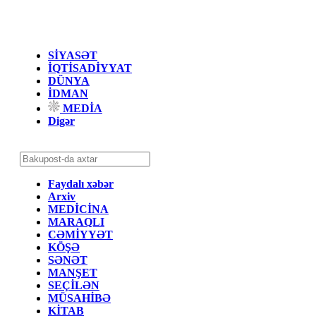
SİYASƏT
İQTİSADİYYAT
DÜNYA
İDMAN
MEDİA
Digər
Faydalı xəbər
Arxiv
MEDİCİNA
MARAQLI
CƏMİYYƏT
KÖŞƏ
SƏNƏT
MANŞET
SEÇİLƏN
MÜSAHİBƏ
KİTAB