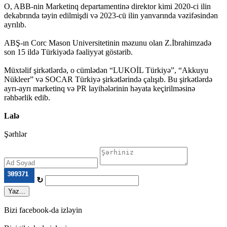
O, ABB-nin Marketinq departamentinə direktor kimi 2020-ci ilin
dekabrında təyin edilmişdi və 2023-cü ilin yanvarında vəzifəsindən
ayrılıb.
ABŞ-ın Corc Mason Universitetinin məzunu olan Z.İbrahimzadə
son 15 ildə Türkiyədə fəaliyyət göstərib.
Müxtəlif şirkətlərdə, o cümlədən “LUKOİL Türkiyə”, “Akkuyu
Nükleer” və SOCAR Türkiyə şirkətlərində çalışıb. Bu şirkətlərdə
ayrı-ayrı marketinq və PR layihələrinin həyata keçirilməsinə
rəhbərlik edib.
Lalə
Şərhlər
↻
Yaz...
Bizi facebook-da izləyin