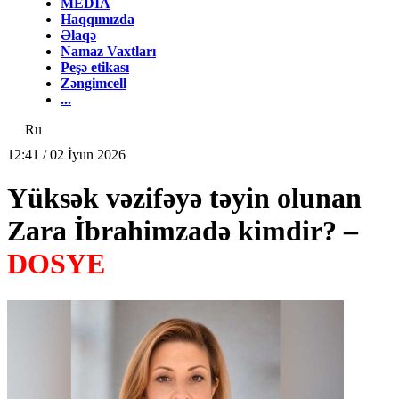
MEDİA
Haqqımızda
Əlaqə
Namaz Vaxtları
Peşə etikası
Zəngimcell
...
Ru
12:41 / 02 İyun 2026
Yüksək vəzifəyə təyin olunan
Zara İbrahimzadə kimdir? –
DOSYE