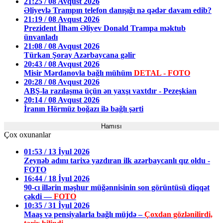
21:25 / 08 Avqust 2026
Əliyevlə Trampın telefon danışığı nə qədər davam edib?
21:19 / 08 Avqust 2026
Prezident İlham Əliyev Donald Trampa məktub
ünvanladı
21:08 / 08 Avqust 2026
Türkan Şoray Azərbaycana gəlir
20:43 / 08 Avqust 2026
Misir Mərdanovla bağlı mühüm
DETAL - FOTO
20:28 / 08 Avqust 2026
ABŞ-la razılaşma üçün ən yaxşı vaxtdır - Pezeşkian
20:14 / 08 Avqust 2026
İranın Hörmüz boğazı ilə bağlı şərti
Hamısı
Çox oxunanlar
01:53 / 13 İyul 2026
Zeynəb adını tarixə yazdıran ilk azərbaycanlı qız oldu -
FOTO
16:44 / 18 İyul 2026
90-cı illərin məşhur müğənnisinin son görüntüsü diqqət
çəkdi —
FOTO
10:35 / 31 İyul 2026
Maaş və pensiyalarla bağlı müjdə –
Çoxdan gözlənilirdi,