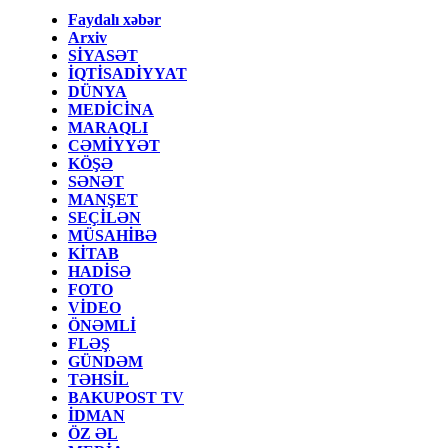
Faydalı xəbər
Arxiv
SİYASƏT
İQTİSADİYYAT
DÜNYA
MEDİCİNA
MARAQLI
CƏMİYYƏT
KÖŞƏ
SƏNƏT
MANŞET
SEÇİLƏN
MÜSAHİBƏ
KİTAB
HADİSƏ
FOTO
VİDEO
ÖNƏMLİ
FLƏŞ
GÜNDƏM
TƏHSİL
BAKUPOST TV
İDMAN
ÖZ ƏL