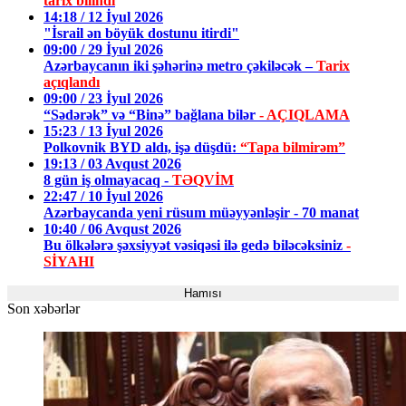
tarix bilindi
14:18 / 12 İyul 2026
"İsrail ən böyük dostunu itirdi"
09:00 / 29 İyul 2026
Azərbaycanın iki şəhərinə metro çəkiləcək –
Tarix
açıqlandı
09:00 / 23 İyul 2026
“Sədərək” və “Binə” bağlana bilər
- AÇIQLAMA
15:23 / 13 İyul 2026
Polkovnik BYD aldı, işə düşdü:
“Tapa bilmirəm”
19:13 / 03 Avqust 2026
8 gün iş olmayacaq -
TƏQVİM
22:47 / 10 İyul 2026
Azərbaycanda yeni rüsum müəyyənləşir - 70 manat
10:40 / 06 Avqust 2026
Bu ölkələrə şəxsiyyət vəsiqəsi ilə gedə biləcəksiniz
-
SİYAHI
Hamısı
Son xəbərlər