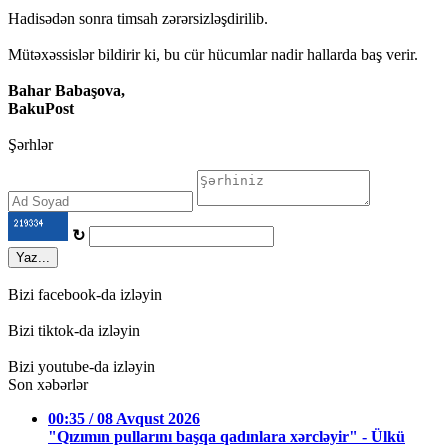
Hadisədən sonra timsah zərərsizləşdirilib.
Mütəxəssislər bildirir ki, bu cür hücumlar nadir hallarda baş verir.
Bahar Babaşova,
BakuPost
Şərhlər
↻
Yaz...
Bizi facebook-da izləyin
Bizi tiktok-da izləyin
Bizi youtube-da izləyin
Son xəbərlər
00:35 / 08 Avqust 2026
"Qızımın pullarını başqa qadınlara xərcləyir" - Ülkü