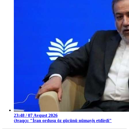
23:48 / 07 Avqust 2026
Əraqçı: "İran ordusu öz gücünü nümayiş etdirdi"