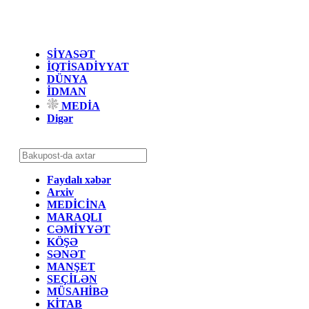
SİYASƏT
İQTİSADİYYAT
DÜNYA
İDMAN
MEDİA
Digər
Faydalı xəbər
Arxiv
MEDİCİNA
MARAQLI
CƏMİYYƏT
KÖŞƏ
SƏNƏT
MANŞET
SEÇİLƏN
MÜSAHİBƏ
KİTAB