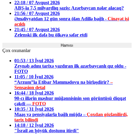
22:18 / 07 Avqust 2026
ABŞ-la 7,5 milyardlıq saziş: Azərbaycan nələr alacaq?
21:56 / 07 Avqust 2026
Əməliyyatdan 12 gün sonra ölən Adillə bağlı -
Cinayət işi
açıldı
21:45 / 07 Avqust 2026
Zelenski ilk dəfə bu ölkəyə səfər etdi
Hamısı
Çox oxunanlar
01:53 / 13 İyul 2026
Zeynəb adını tarixə yazdıran ilk azərbaycanlı qız oldu -
FOTO
11:05 / 10 İyul 2026
“Arzum”la Etibar Məmmədovu nə birləşdirir?
–
Sensasion detal
16:44 / 18 İyul 2026
90-cı illərin məşhur müğənnisinin son görüntüsü diqqət
çəkdi —
FOTO
10:35 / 31 İyul 2026
Maaş və pensiyalarla bağlı müjdə –
Çoxdan gözlənilirdi,
tarix bilindi
14:18 / 12 İyul 2026
"İsrail ən böyük dostunu itirdi"