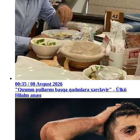
00:35 / 08 Avqust 2026
"Qızımın pullarını başqa qadınlara xərcləyir" - Ülkü
Hilalın anası