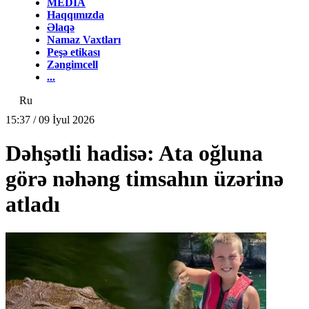
MEDİA
Haqqımızda
Əlaqə
Namaz Vaxtları
Peşə etikası
Zəngimcell
...
Ru
15:37 / 09 İyul 2026
Dəhşətli hadisə: Ata oğluna
görə nəhəng timsahın üzərinə
atladı