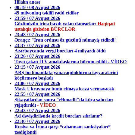
Hilalın anası
00:19 / 08 Avqust 2026
45 milyonluq təklifi rədd etdilər
23:59 / 07 Avqust 2026
Gözünüzün içinə baxıb yalan danışırlar:
Həqiqəti
ustalıqla gizlədən BÜRCLƏR
23:48 / 07 Avqust 2026
Əraqçı: "İran ordusu öz gücünü nümayiş etdirdi"
23:37 / 07 Avqust 2026
Azərbaycanda vergi borcları 4 milyardı ötdü
23:26 / 07 Avqust 2026
Toyu çəkən İTV əməkdaşlarına hücum edildi - VİDEO
23:15 / 07 Avqust 2026
ABŞ bu limandakı yanacaqdoldurma təyyarələrini
köçürməyə başladı
23:06 / 07 Avqust 2026
Mask Ukraynaya bunu etməyə icazə verməyəcək
22:55 / 07 Avqust 2026
Şikayətlərdən sonra "Əhmədli"də küçə satıcıları
yığışdırıldı
- VİDEO
22:43 / 07 Avqust 2026
Ad dəyişdiriləndə kredit borcları sıfırlanır?
22:30 / 07 Avqust 2026
Rusiya və İrana qarşı “cəhənnəm sanksiyaları”
təsdiqləndi