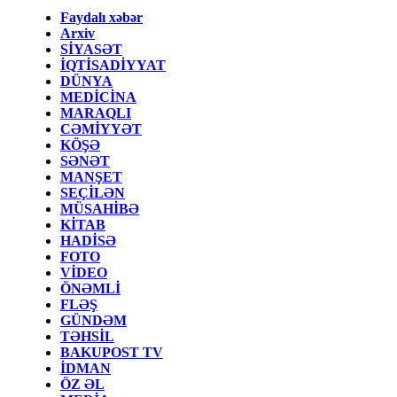
Faydalı xəbər
Arxiv
SİYASƏT
İQTİSADİYYAT
DÜNYA
MEDİCİNA
MARAQLI
CƏMİYYƏT
KÖŞƏ
SƏNƏT
MANŞET
SEÇİLƏN
MÜSAHİBƏ
KİTAB
HADİSƏ
FOTO
VİDEO
ÖNƏMLİ
FLƏŞ
GÜNDƏM
TƏHSİL
BAKUPOST TV
İDMAN
ÖZ ƏL