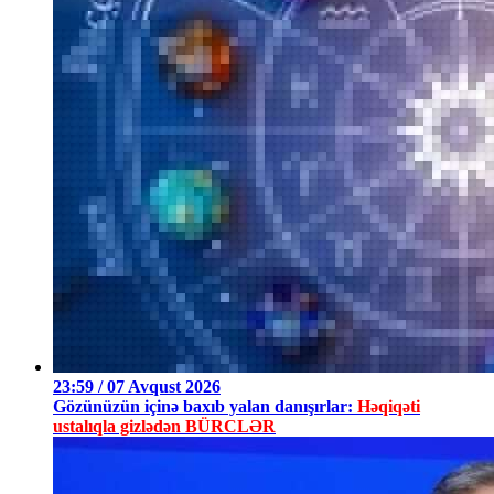
23:59 / 07 Avqust 2026
Gözünüzün içinə baxıb yalan danışırlar:
Həqiqəti
ustalıqla gizlədən BÜRCLƏR