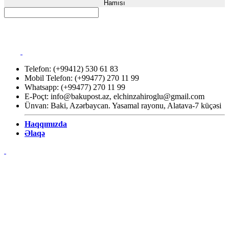
Hamısı
Telefon: (+99412) 530 61 83
Mobil Telefon: (+99477) 270 11 99
Whatsapp: (+99477) 270 11 99
E-Poçt:
info@bakupost.az
,
elchinzahiroglu@gmail.com
Ünvan: Baki, Azərbaycan. Yasamal rayonu, Alatava-7 küçəsi
Haqqımızda
Əlaqə