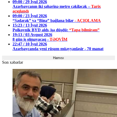
09:00 / 29 İyul 2026
Azərbaycanın iki şəhərinə metro çəkiləcək –
Tarix
açıqlandı
09:00 / 23 İyul 2026
“Sədərək” və “Binə” bağlana bilər
- AÇIQLAMA
15:23 / 13 İyul 2026
Polkovnik BYD aldı, işə düşdü:
“Tapa bilmirəm”
19:13 / 03 Avqust 2026
8 gün iş olmayacaq -
TƏQVİM
22:47 / 10 İyul 2026
Azərbaycanda yeni rüsum müəyyənləşir - 70 manat
Hamısı
Son xəbərlər