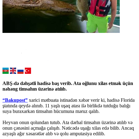
ABŞ-də dəhşətli hadisə baş verib. Ata oğlunu xilas etmək üçün
nəhəng timsahın üzərinə atılıb.
“Bakupost”
xarici mətbuata istinadən xəbər verir ki, hadisə Florida
ştatında qeydə alınıb. 11 yaşlı uşaq atası ilə birlikdə tutduğu balığı
suya buraxarkən timsahın hücumuna məruz qalıb.
Heyvan onun qolundan tutub. Ata dərhal timsahın üzərinə atılıb və
onun çənəsini açmağa çalışıb. Nəticədə uşağı xilas edə bilib. Ancaq
azyaşlı ağır xəsarətlər alıb və qolu amputasiya edilib.