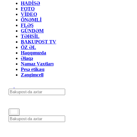
HADİSƏ
FOTO
VİDEO
ÖNƏMLİ
FLƏŞ
GÜNDƏM
TƏHSİL
BAKUPOST TV
ÖZ ƏL
Haqqımızda
Əlaqə
Namaz Vaxtları
Peşə etikası
Zəngimcell