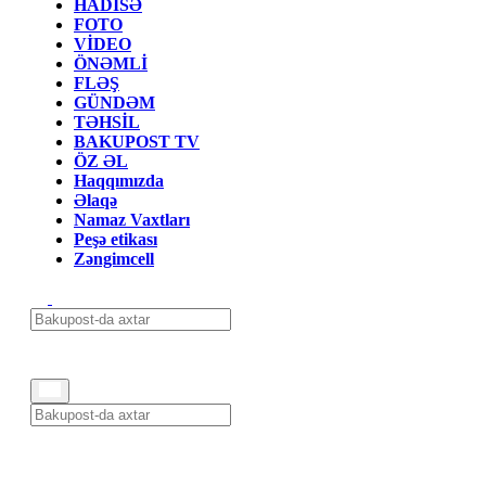
HADİSƏ
FOTO
VİDEO
ÖNƏMLİ
FLƏŞ
GÜNDƏM
TƏHSİL
BAKUPOST TV
ÖZ ƏL
Haqqımızda
Əlaqə
Namaz Vaxtları
Peşə etikası
Zəngimcell