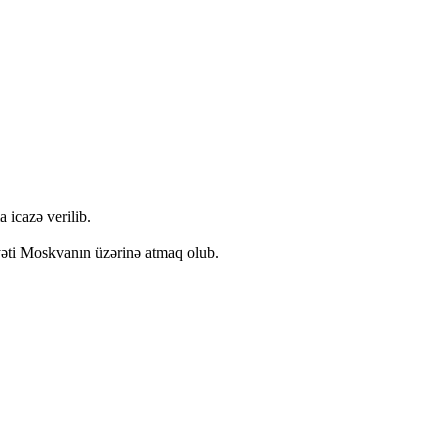
 icazə verilib.
yəti Moskvanın üzərinə atmaq olub.