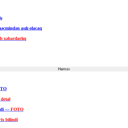
iş
əcmindən asılı olacaq
ib xəbərdarlıq
Hamısı
FOTO
 detal
əkdi —
FOTO
ix bilindi