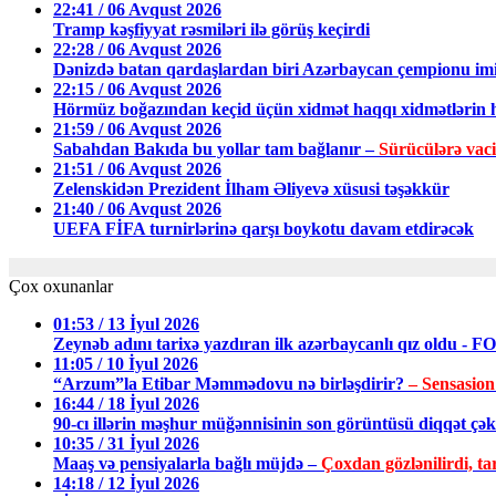
22:41 / 06 Avqust 2026
Tramp kəşfiyyat rəsmiləri ilə görüş keçirdi
22:28 / 06 Avqust 2026
Dənizdə batan qardaşlardan biri Azərbaycan çempionu im
22:15 / 06 Avqust 2026
Hörmüz boğazından keçid üçün xidmət haqqı xidmətlərin h
21:59 / 06 Avqust 2026
Sabahdan Bakıda bu yollar tam bağlanır –
Sürücülərə vac
21:51 / 06 Avqust 2026
Zelenskidən Prezident İlham Əliyevə xüsusi təşəkkür
21:40 / 06 Avqust 2026
UEFA FİFA turnirlərinə qarşı boykotu davam etdirəcək
Çox oxunanlar
01:53 / 13 İyul 2026
Zeynəb adını tarixə yazdıran ilk azərbaycanlı qız oldu - 
11:05 / 10 İyul 2026
“Arzum”la Etibar Məmmədovu nə birləşdirir?
– Sensasion
16:44 / 18 İyul 2026
90-cı illərin məşhur müğənnisinin son görüntüsü diqqət ç
10:35 / 31 İyul 2026
Maaş və pensiyalarla bağlı müjdə –
Çoxdan gözlənilirdi, tar
14:18 / 12 İyul 2026