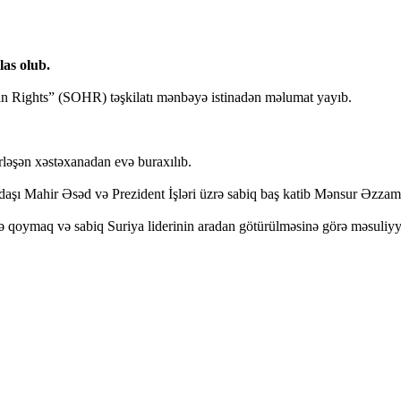
las olub.
an Rights” (SOHR) təşkilatı mənbəyə istinadən məlumat yayıb.
ləşən xəstəxanadan evə buraxılıb.
daşı Mahir Əsəd və Prezident İşləri üzrə sabiq baş katib Mənsur Əzzama
 qoymaq və sabiq Suriya liderinin aradan götürülməsinə görə məsuliy