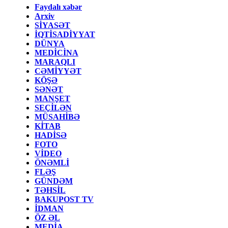
Faydalı xəbər
Arxiv
SİYASƏT
İQTİSADİYYAT
DÜNYA
MEDİCİNA
MARAQLI
CƏMİYYƏT
KÖŞƏ
SƏNƏT
MANŞET
SEÇİLƏN
MÜSAHİBƏ
KİTAB
HADİSƏ
FOTO
VİDEO
ÖNƏMLİ
FLƏŞ
GÜNDƏM
TƏHSİL
BAKUPOST TV
İDMAN
ÖZ ƏL
MEDİA