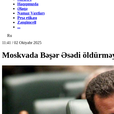
Haqqımızda
Əlaqə
Namaz Vaxtları
Peşə etikası
Zəngimcell
...
Ru
11:41 / 02 Oktyabr 2025
Moskvada Bəşər Əsədi öldürməy