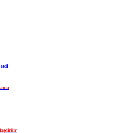
etdi
lama
əşdirilir