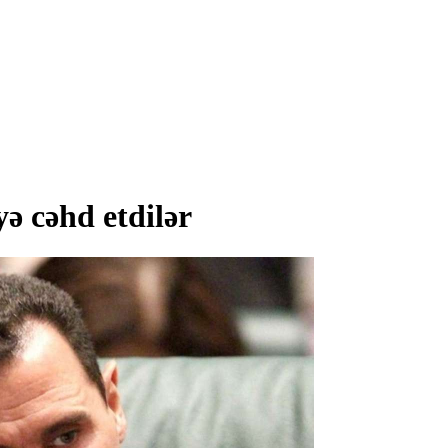
ə cəhd etdilər