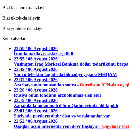
Bizi facebook-da izləyin
Bizi tiktok-da izləyin
Bizi youtube-da izləyin
Son xəbərlər
23:59 / 06 Avqust 2026
İranda partlayış səsləri eşidildi
23:55 / 06 Avqust 2026
Vaşinqton İraq Mərkəzi Bankına dollar tədarükünü bərpa 
23:49 / 06 Avqust 2026
Süni intellektin təqlid edə bilmədiyi yeganə MƏQAM
23:37 / 06 Avqust 2026
Azərbaycanın notasından sonra -
Gürcüstan XİN-dən açıq
23:28 / 06 Avqust 2026
Rusiya onun fondunu arzuolunmaz elan etdi
23:19 / 06 Avqust 2026
Zaqatalada müəmmalı ölüm: Qadın evində ölü tapıldı
23:01 / 06 Avqust 2026
Suriyada partlayış olub: ölən və yaralananlar var
22:52 / 06 Avqust 2026
Uşaqlar üçün internetdə yeni dövr başlayır –
Qaydalar sərtl