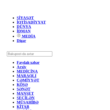
SİYASƏT
İQTİSADİYYAT
DÜNYA
İDMAN
MEDİA
Digər
Faydalı xəbər
Arxiv
MEDİCİNA
MARAQLI
CƏMİYYƏT
KÖŞƏ
SƏNƏT
MANŞET
SEÇİLƏN
MÜSAHİBƏ
KİTAB