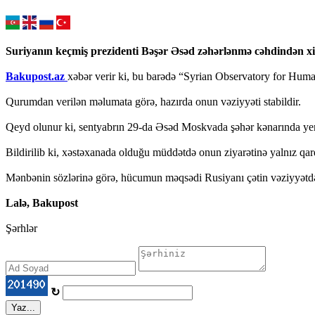
Suriyanın keçmiş prezidenti Bəşər Əsəd zəhərlənmə cəhdindən xi
Bakupost.az
xəbər verir ki, bu barədə “Syrian Observatory for Hum
Qurumdan verilən məlumata görə, hazırda onun vəziyyəti stabildir.
Qeyd olunur ki, sentyabrın 29-da Əsəd Moskvada şəhər kənarında yer
Bildirilib ki, xəstəxanada olduğu müddətdə onun ziyarətinə yalnız qar
Mənbənin sözlərinə görə, hücumun məqsədi Rusiyanı çətin vəziyyətdə
Lalə, Bakupost
Şərhlər
↻
Yaz...