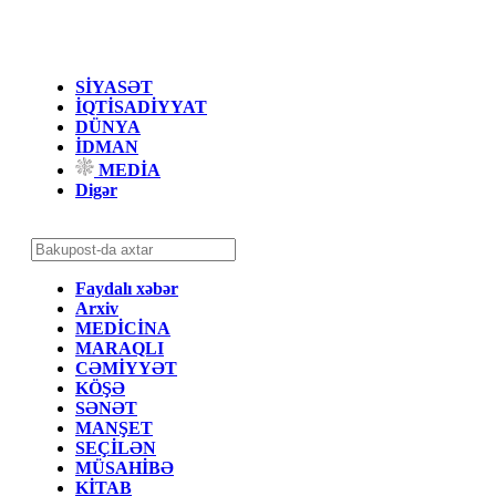
SİYASƏT
İQTİSADİYYAT
DÜNYA
İDMAN
MEDİA
Digər
Faydalı xəbər
Arxiv
MEDİCİNA
MARAQLI
CƏMİYYƏT
KÖŞƏ
SƏNƏT
MANŞET
SEÇİLƏN
MÜSAHİBƏ
KİTAB