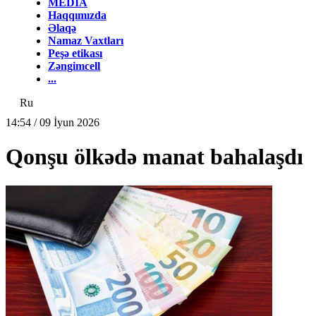
MEDİA
Haqqımızda
Əlaqə
Namaz Vaxtları
Peşə etikası
Zəngimcell
...
Ru
14:54 / 09 İyun 2026
Qonşu ölkədə manat bahalaşdı