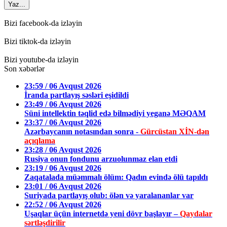
Yaz...
Bizi facebook-da izləyin
Bizi tiktok-da izləyin
Bizi youtube-da izləyin
Son xəbərlər
23:59 / 06 Avqust 2026
İranda partlayış səsləri eşidildi
23:49 / 06 Avqust 2026
Süni intellektin təqlid edə bilmədiyi yeganə MƏQAM
23:37 / 06 Avqust 2026
Azərbaycanın notasından sonra -
Gürcüstan XİN-dən
açıqlama
23:28 / 06 Avqust 2026
Rusiya onun fondunu arzuolunmaz elan etdi
23:19 / 06 Avqust 2026
Zaqatalada müəmmalı ölüm: Qadın evində ölü tapıldı
23:01 / 06 Avqust 2026
Suriyada partlayış olub: ölən və yaralananlar var
22:52 / 06 Avqust 2026
Uşaqlar üçün internetdə yeni dövr başlayır –
Qaydalar
sərtləşdirilir