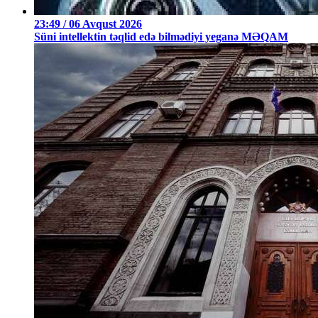
23:49 / 06 Avqust 2026
Süni intellektin təqlid edə bilmədiyi yeganə MƏQAM