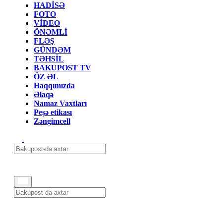
HADİSƏ
FOTO
VİDEO
ÖNƏMLİ
FLƏŞ
GÜNDƏM
TƏHSİL
BAKUPOST TV
ÖZ ƏL
Haqqımızda
Əlaqə
Namaz Vaxtları
Peşə etikası
Zəngimcell