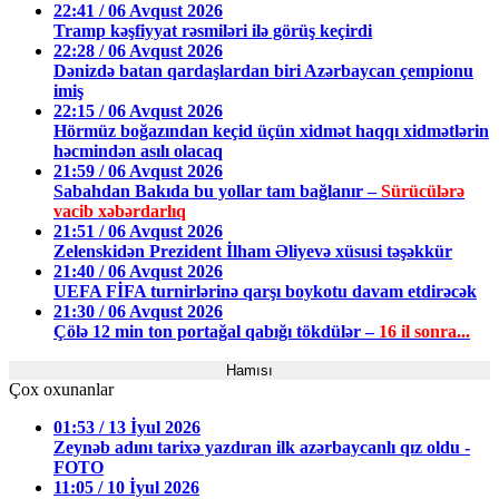
22:41 / 06 Avqust 2026
Tramp kəşfiyyat rəsmiləri ilə görüş keçirdi
22:28 / 06 Avqust 2026
Dənizdə batan qardaşlardan biri Azərbaycan çempionu
imiş
22:15 / 06 Avqust 2026
Hörmüz boğazından keçid üçün xidmət haqqı xidmətlərin
həcmindən asılı olacaq
21:59 / 06 Avqust 2026
Sabahdan Bakıda bu yollar tam bağlanır –
Sürücülərə
vacib xəbərdarlıq
21:51 / 06 Avqust 2026
Zelenskidən Prezident İlham Əliyevə xüsusi təşəkkür
21:40 / 06 Avqust 2026
UEFA FİFA turnirlərinə qarşı boykotu davam etdirəcək
21:30 / 06 Avqust 2026
Çölə 12 min ton portağal qabığı tökdülər –
16 il sonra...
Hamısı
Çox oxunanlar
01:53 / 13 İyul 2026
Zeynəb adını tarixə yazdıran ilk azərbaycanlı qız oldu -
FOTO
11:05 / 10 İyul 2026