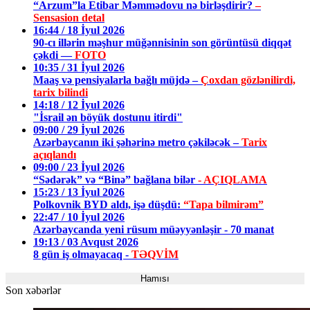
“Arzum”la Etibar Məmmədovu nə birləşdirir?
–
Sensasion detal
16:44 / 18 İyul 2026
90-cı illərin məşhur müğənnisinin son görüntüsü diqqət
çəkdi —
FOTO
10:35 / 31 İyul 2026
Maaş və pensiyalarla bağlı müjdə –
Çoxdan gözlənilirdi,
tarix bilindi
14:18 / 12 İyul 2026
"İsrail ən böyük dostunu itirdi"
09:00 / 29 İyul 2026
Azərbaycanın iki şəhərinə metro çəkiləcək –
Tarix
açıqlandı
09:00 / 23 İyul 2026
“Sədərək” və “Binə” bağlana bilər
- AÇIQLAMA
15:23 / 13 İyul 2026
Polkovnik BYD aldı, işə düşdü:
“Tapa bilmirəm”
22:47 / 10 İyul 2026
Azərbaycanda yeni rüsum müəyyənləşir - 70 manat
19:13 / 03 Avqust 2026
8 gün iş olmayacaq -
TƏQVİM
Hamısı
Son xəbərlər