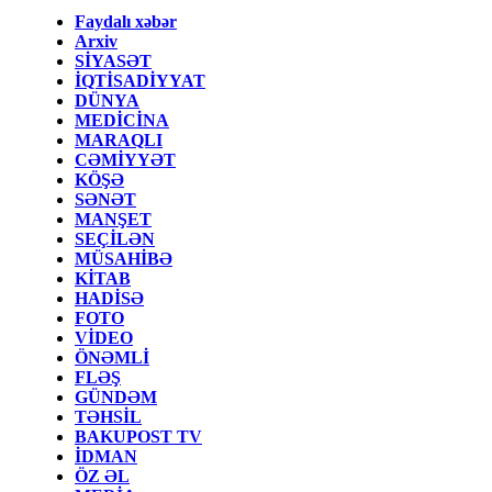
Faydalı xəbər
Arxiv
SİYASƏT
İQTİSADİYYAT
DÜNYA
MEDİCİNA
MARAQLI
CƏMİYYƏT
KÖŞƏ
SƏNƏT
MANŞET
SEÇİLƏN
MÜSAHİBƏ
KİTAB
HADİSƏ
FOTO
VİDEO
ÖNƏMLİ
FLƏŞ
GÜNDƏM
TƏHSİL
BAKUPOST TV
İDMAN
ÖZ ƏL