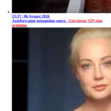
23:37 / 06 Avqust 2026
Azərbaycanın notasından sonra -
Gürcüstan XİN-dən
açıqlama