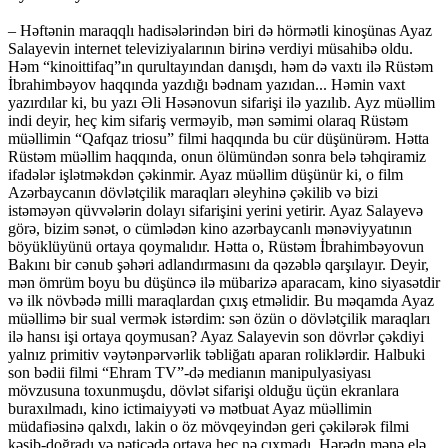
– Həftənin maraqqlı hadisələrindən biri də hörmətli kinoşünas Ayaz
Salayevin internet televiziyalarının birinə verdiyi müsahibə oldu.
Həm “kinoittifaq”ın qurultayından danışdı, həm də vaxtı ilə Rüstəm
İbrahimbəyov haqqında yazdığı bədnam yazıdan... Həmin vaxt
yazırdılar ki, bu yazı Əli Həsənovun sifarişi ilə yazılıb. Ayz müəllim
indi deyir, heç kim sifariş verməyib, mən səmimi olaraq Rüstəm
müəllimin “Qafqaz triosu” filmi haqqında bu cür düşünürəm. Hətta
Rüstəm müəllim haqqında, onun ölümündən sonra belə təhqiramiz
ifadələr işlətməkdən çəkinmir. Ayaz müəllim düşünür ki, o film
Azərbaycanın dövlətçilik maraqları əleyhinə çəkilib və bizi
istəməyən qüvvələrin dolayı sifarişini yerini yetirir. Ayaz Salayevə
görə, bizim sənət, o cümlədən kino azərbaycanlı mənəviyyatının
böyüklüyünü ortaya qoymalıdır. Hətta o, Rüstəm İbrahimbəyovun
Bakını bir cənub şəhəri adlandırmasını da qəzəblə qarşılayır. Deyir,
mən ömrüm boyu bu düşüncə ilə mübarizə aparacam, kino siyasətdir
və ilk növbədə milli maraqlardan çıxış etməlidir. Bu məqamda Ayaz
müəllimə bir sual vermək istərdim: sən özün o dövlətçilik maraqları
ilə hansı işi ortaya qoymusan? Ayaz Salayevin son dövrlər çəkdiyi
yalnız primitiv vəytənpərvərlik təbliğatı aparan roliklərdir. Halbuki
son bədii filmi “Ehram TV”-də medianın manipulyasiyası
mövzusuna toxunmuşdu, dövlət sifarişi olduğu üçün ekranlara
buraxılmadı, kino ictimaiyyəti və mətbuat Ayaz müəllimin
müdafiəsinə qalxdı, lakin o öz mövqeyindən geri çəkilərək filmi
kəsib-doğradı və nəticədə ortaya heç nə çıxmadı. Hərədn mənə elə