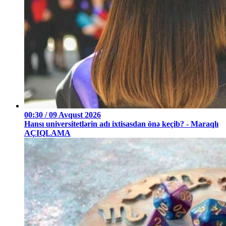
00:30 / 09 Avqust 2026
Hansı universitetlərin adı ixtisasdan önə keçib? - Maraqlı
AÇIQLAMA