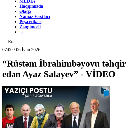
MEDİA
Haqqımızda
Əlaqə
Namaz Vaxtları
Peşə etikası
Zəngimcell
...
Ru
07:00 / 06 İyun 2026
“Rüstəm İbrahimbəyovu təhqir
edən Ayaz Salayev” - VİDEO