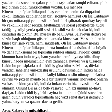
yazılarımda sovetdən qalan yaradıcı təşkilatları tənqid edirəm, çünki
heç birinin ciddi funksionallığı yoxdur. Bu mənada
Kinematoqrafçılar İttifaqında baş verənlər mənim də diqqətimi
çəkdi. İttifaqın katiblərindən biri, sədrliyə namizəd Əli İsa Cabbarov
bir çox mütərəqqi yeni nəsli ətrafında birləşdirərək qurultay keçirdi
və yekdilliklə sədr seçildi. Mətbuatda və sosial şəbəkələrdə güclü
təbliğat getdiyi yerdə qəfil səsləri kəsildi və demək olar ki, indi
cınqırları da çıxmır. Bu, məsələ ilə bağlı Ayaz Salayevin dediyi bir
sözün haqlı olduğunu göstərdi: arxada kimsə var! Və sanki həmin
kimsə bir işarə verdi, hamı sakitləşdi. Əli İsa Cabbarov nəinki
Kinematoqrafçılar İttifaqına, hətta bundan daha üstün, daha böyük
və daha funksional bir təşkilatın rəhbəri olmağa layiqdir, çünki
kinonun həm industriya, həm yaradıcı tərəfini yaxşı bilir, dünya
kinosu haqda məlumatlıdır, eyni zamnada, həvəsli və işgüzardır.
Lakin bu prinsiplərlə o da ciddi iş görə bilməz. Məncə, dövlət
yaradıcı sahələrlə əməkdaşlıq üsulunu dəyişməlidir. İndiki halda
mütərəqqi yeni nəsil tənqid elədiyi köhnə nəslin nümayəndələrinə
çevrilir və şəxsən məndə belə bir təssürat yaranır: indiyədək onların
vasitəsi ilə kino yox idi, indi də imkan verin bizim vasitəmizlə
olmasın. Olsun! Bir az da belə yaşayaq. Ən azı ümumi ab-hava
dəyişər. Lakin ciddi iş görüləcəyinə inanmıram. Çünki sovetdən
qalan bütün yaradıcı təşkilatlarda heç vaxt sənət davası getməyib,
yalnız karyera və qazanc davası gedib.
Ayaz Salayevin müsahibəsi...