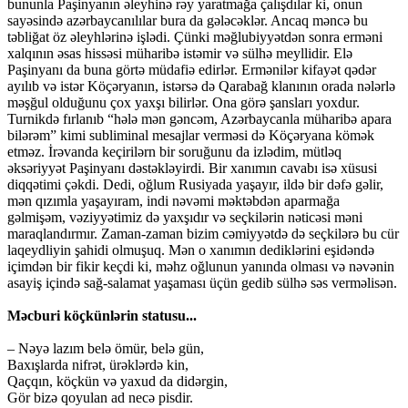
bununla Paşinyanın əleyhinə rəy yaratmağa çalışdılar ki, onun
sayəsində azərbaycanılılar bura da gələcəklər. Ancaq məncə bu
təbliğat öz əleyhlərinə işlədi. Çünki məğlubiyyətdən sonra erməni
xalqının əsas hissəsi müharibə istəmir və sülhə meyllidir. Elə
Paşinyanı da buna görtə müdafiə edirlər. Ermənilər kifayət qədər
ayılıb və istər Köçəryanın, istərsə də Qarabağ klanının orada nələrlə
məşğul olduğunu çox yaxşı bilirlər. Ona görə şansları yoxdur.
Turnikdə fırlanıb “hələ mən gəncəm, Azərbaycanla müharibə apara
bilərəm” kimi subliminal mesajlar verməsi də Köçəryana kömək
etməz. İrəvanda keçirilərn bir soruğunu da izlədim, mütləq
əksəriyyət Paşinyanı dəstəkləyirdi. Bir xanımın cavabı isə xüsusi
diqqətimi çəkdi. Dedi, oğlum Rusiyada yaşayır, ildə bir dəfə gəlir,
mən qızımla yaşayıram, indi nəvəmi məktəbdən aparmağa
gəlmişəm, vəziyyətimiz də yaxşıdır və seçkilərin nəticəsi məni
maraqlandırmır. Zaman-zaman bizim cəmiyyətdə də seçkilərə bu cür
laqeydliyin şahidi olmuşuq. Mən o xanımın dediklərini eşidəndə
içimdən bir fikir keçdi ki, məhz oğlunun yanında olması və nəvənin
asayiş içində sağ-salamat yaşaması üçün gedib sülhə səs verməlisən.
Məcburi köçkünlərin statusu...
– Nəyə lazım belə ömür, belə gün,
Baxışlarda nifrət, ürəklərdə kin,
Qaçqın, köçkün və yaxud da didərgin,
Gör bizə qoyulan ad necə pisdir.