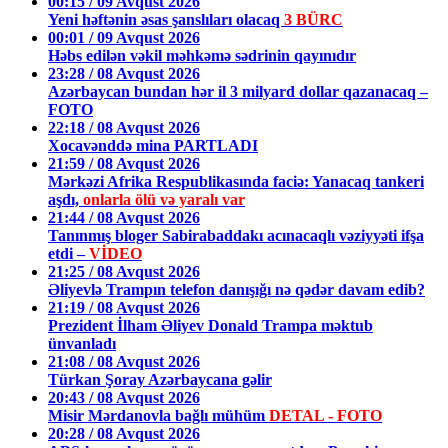
00:15 / 09 Avqust 2026
Yeni həftənin əsas şanslıları olacaq
3 BÜRC
00:01 / 09 Avqust 2026
Həbs edilən vəkil məhkəmə sədrinin qayınıdır
23:28 / 08 Avqust 2026
Azərbaycan bundan hər il 3 milyard dollar qazanacaq –
FOTO
22:18 / 08 Avqust 2026
Xocavənddə mina PARTLADI
21:59 / 08 Avqust 2026
Mərkəzi Afrika Respublikasında faciə: Yanacaq tankeri
aşdı,
onlarla ölü və yaralı var
21:44 / 08 Avqust 2026
Tanınmış bloger Sabirabaddakı acınacaqlı vəziyyəti ifşa
etdi –
VİDEO
21:25 / 08 Avqust 2026
Əliyevlə Trampın telefon danışığı nə qədər davam edib?
21:19 / 08 Avqust 2026
Prezident İlham Əliyev Donald Trampa məktub
ünvanladı
21:08 / 08 Avqust 2026
Türkan Şoray Azərbaycana gəlir
20:43 / 08 Avqust 2026
Misir Mərdanovla bağlı mühüm
DETAL - FOTO
20:28 / 08 Avqust 2026