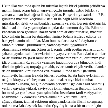
Uzun illər yadımda qalan bu misralar laçınlı bir el şairinin şeiridir və
mənim kimi, oxşar taleyi yaşayan çoxlu insanlar əzbər bilirlər və
zaman-zaman ürək ağrısı ilə söyləyirlər. Bu şeiri niyə xatırladım? Bu
günlərdə məcburi köçkünlük statusu ilə bağlı Milli Məclisdə
müzakirələr getdi və mətbuatda rezonans yaratdı. Bu şeir göstəriri ki,
biz bu ad altında yaşamaqdan o qədər də məmnun deyilik. Bilmirəm
kənardan necə görünür. Bəzən yerli admlar düşünürlər ki, məcburi
köçkünlərin hamısı bu statusdan geninə-boluna istifadə ediblər və
hər şeylə təmin olunublar. Mən buna sadəcə təəssüf eləyirəm və
səbəbini ictimai şüurumuzun, vətəndaş məsuliyyətimizin
olmamısında görürəm. Xüsusən Laçınla bağlı postlar paylaşılırdı ki,
şəhərə qayıdan sakinlər evlərini kirayəyə verirlər. Bu evləri o admlar
özləri tikiblər və şəxsi mülkləridir. Dövlətimiz zəif idi, ordumuz yox
idi, o insanların öz evində yaşamaq haqqını qoruya bilmədik. İndi
dövlətin gücü var, torpağı geri alıb, evləri təmir eləyib verib, adamlar
da öz mülkləri kimi istifadə edə bilərlər. Orada hamı işlə təmin
edilməyib, hamının Bakıda biznesi yoxdur, öz ata-baba evlərinin bir
otağını kirayə verib beş manat qazanmaları niyə bizi narahat
etməlidir? Əlbəttə, bu gün dövlətin prioriteti işğaldan azad olunmuş
yerlərə qayıdışı yüksək səviyyədə təmin etməkdən ibarətdir. Lakin
bu məsləyə çox həssas yanaşılmalıdır. İnsanların fərdi vəziyyətləri,
əhəmiyyətlilik dərəcəsi nəzərə almalıdır. Yerli ziyalıların,
ağsaqqalların, ictimai sektorun nümayəndələrinin fikrini soruşmaq,
onlarla məsləhətləşmək lazımdır. Qayıdış hansısa bir məmur üçün