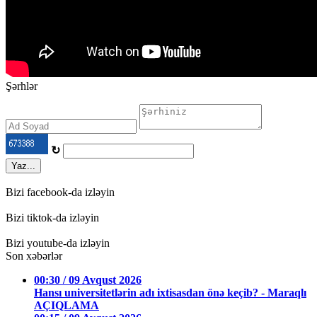
Şərhlər
↻
Yaz...
Bizi facebook-da izləyin
Bizi tiktok-da izləyin
Bizi youtube-da izləyin
Son xəbərlər
00:30 / 09 Avqust 2026
Hansı universitetlərin adı ixtisasdan önə keçib? - Maraqlı
AÇIQLAMA