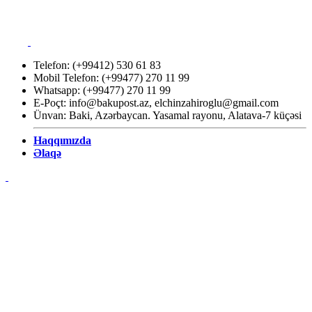
Telefon: (+99412) 530 61 83
Mobil Telefon: (+99477) 270 11 99
Whatsapp: (+99477) 270 11 99
E-Poçt:
info@bakupost.az
,
elchinzahiroglu@gmail.com
Ünvan: Baki, Azərbaycan. Yasamal rayonu, Alatava-7 küçəsi
Haqqımızda
Əlaqə