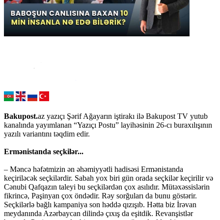
Bakupost.
az yazıçı Şərif Ağayarın iştirakı ilə Bakupost TV yutub
kanalında yayımlanan “Yazıçı Postu” layihəsinin 26-cı buraxılışının
yazılı variantını təqdim edir.
Ermənistanda seçkilər...
– Məncə həfətmizin ən əhəmiyyətli hadisəsi Ermənistanda
keçiriləcək seçkilərdir. Sabah yox biri gün orada seçkilər keçirilir və
Cənubi Qafqazın taleyi bu seçkilərdən çox asılıdır. Mütəxəssislərin
fikrincə, Paşinyan çox öndədir. Rəy sorğuları da bunu göstərir.
Seçkilərlə bağlı kampaniya son həddə qızışıb. Hətta biz İrəvan
meydanında Azərbaycan dilində çıxış da eşitdik. Revanşistlər