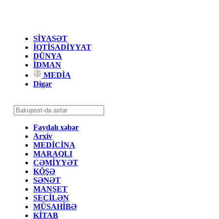
SİYASƏT
İQTİSADİYYAT
DÜNYA
İDMAN
MEDİA
Digər
Faydalı xəbər
Arxiv
MEDİCİNA
MARAQLI
CƏMİYYƏT
KÖŞƏ
SƏNƏT
MANŞET
SEÇİLƏN
MÜSAHİBƏ
KİTAB