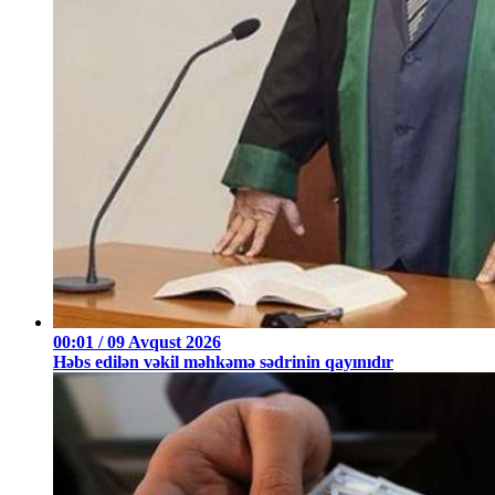
00:01 / 09 Avqust 2026
Həbs edilən vəkil məhkəmə sədrinin qayınıdır