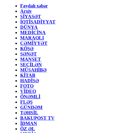
Faydalı xəbər
Arxiv
SİYASƏT
İQTİSADİYYAT
DÜNYA
MEDİCİNA
MARAQLI
CƏMİYYƏT
KÖŞƏ
SƏNƏT
MANŞET
SEÇİLƏN
MÜSAHİBƏ
KİTAB
HADİSƏ
FOTO
VİDEO
ÖNƏMLİ
FLƏŞ
GÜNDƏM
TƏHSİL
BAKUPOST TV
İDMAN
ÖZ ƏL