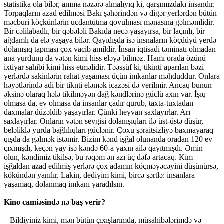
statistika ola bilər, amma nəzərə almalıyıq ki, qarşımızdakı insandır.
Torpaqların azad edilməsi Bakı şəhərindən və digər yerlərdən bütün
məcburi köçkünlərin ucdantutma qovulması mənasına gəlməmlidir.
Bir cəlilabadlı, bir qəbələli Bakıda necə yaşayırsa, bir laçınlı, bir
ağdamlı da elə yaşaya bilər. Qayıdışda isə insnaların köçdüyü yerdə
dolanışıq tapması çox vacib amildir. İnsan iqtisadi təminatı olmadan
ana yurdunu da vətən kimi hiss eləyə bilməz. Hamı orada özünü
ixtiyar sahibi kimi hiss etməlidir. Təəssüf ki, tikinti aparılan bəzi
yerlərdə sakinlərin rahat yaşaması üçün imkanlar məhduddur. Onlara
həyətlərində adi bir tiknti eləmək icazəsi də verilmir. Ancaq bunun
əksinə olaraq hələ tikilməyən dağ kəndlərinə güclü axın var. İşıq
olmasa da, ev olmasa da insanlar çadır qurub, taxta-tuxtadan
daxmalar düzəldib yaşayırlar. Çünki heyvan saxlayırlar. Arı
saxlayırlar. Onların vətən sevgisi dolanışıqları ilə üst-üstə düşür,
beləliklə yurda bağlılıqları güclənir. Çoxu şəraitsizliyə baxmayaraq
qışda da gəlmək istəmir. Bizim kənd işğal olunanda oradan 120 ev
çıxmışdı, keçən yay isə kəndə 60-a yaxın ailə qayıtmışdı. Əmin
olun, kəndimiz tikilsə, bu rəqəm ən azı üç dəfə artacaq. Kim
işğaldan azad edilmiş yerlərə çox adamın köçməyəcəyini düşünürsə,
kökündən yanılır. Lakin, dediyim kimi, bircə şərtlə: insanlara
yaşamaq, dolanmaq imkanı yaradılsın.
Kino camiəsində nə baş verir?
– Bildiyiniz kimi, mən bütün çıxışlarımda, müsahibələrimdə və