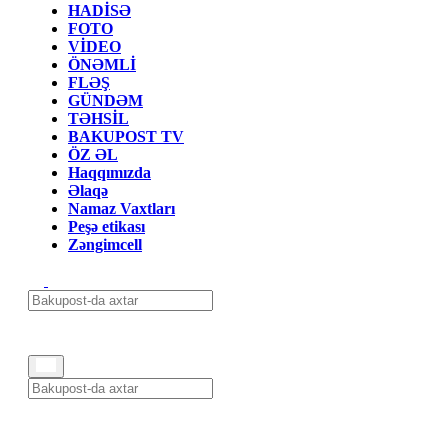
HADİSƏ
FOTO
VİDEO
ÖNƏMLİ
FLƏŞ
GÜNDƏM
TƏHSİL
BAKUPOST TV
ÖZ ƏL
Haqqımızda
Əlaqə
Namaz Vaxtları
Peşə etikası
Zəngimcell