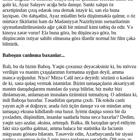
gəlir ki, Ayaz Salayev acığa belə danışır. Sanki xalqın öz
arxetipindən çıxış edərək ona demək istəyir ki, sən elə buna
layiqsən. Ən dəhşətlisi, Ayaz müəllim belə düşünməklə qalmır, o öz
mürtəce fikirlərini həm də Mədəniyyət Nazirliyinin ssenarilərinin
qiymətləndirilməsində ağır çəkili bir münsif kimi tətbiq də edir. Və
kinoya zərər vurur! Elə buna görə, bu düşüncəyə görə, bu
düşüncənin ixtiyar sahibi olmasına görə illərdir normal bir film çəkə
bilmirik.
Baboşun canlısına baxanlar...
Bəli, bu da bizim Baboş. Yəqin çoxunuz deyəcəksiniz ki, bu mövzu
verilişin və mənim çxışışlarımın formatına uyğun deyil, amma
məncə uyğundur. Niyə? Mirzə Cəlil necə deyirdi: sözünü o kəslərə
de ki, sənə qulaq vermək istəmirlər. Bizim tamaşaçıların əksəriyyəti
mənim danışdıqlarımı məndən də yaxşı bilirlər, biz məhz bizi
dinləməyən, anlamayan insnalara üzümüzü tutmalıyıq. O admlara ki,
indi Baboşa baxırlar. Təsadüfən qarşıma çıxdı. Tik-tokda canlı
yayım açıb ət doğrayır, arada özü üçün danışır və on mindən artıq
tamaşaçı ekrana kilidlənib ona baxır. İyirmi dəqiqə sonra bir də
yoxladım, düşündüm, insanlar saatlarla buna necə baxırlar? Dedim,
yəqin sayı azalar, əksinə, artmışdı. Bəlkə, ilk baxışdan qeyd etdiyim
fakt sizə qəribə gəlməz, amma balaca bir statistika ilə faciənin
miqyasını göstərə bilərəm. Təsəvvür edin, Azərbaycanda bir siyasi
partiya yaratmaq üçün 5 min imza toplamaq yetərlidir. Ölkənin ən