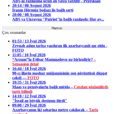
ABŞ-la razılaşma üçün ən yaxşı vaxtdır - Pezeşkian
20:14 / 08 Avqust 2026
İranın Hörmüz boğazı ilə bağlı şərti
20:00 / 08 Avqust 2026
ABŞ və Ukrayna "Patriot"la bağlı razılaşdı: Hər ay...
Hamısı
Çox oxunanlar
01:53 / 13 İyul 2026
Zeynəb adını tarixə yazdıran ilk azərbaycanlı qız oldu -
FOTO
11:05 / 10 İyul 2026
“Arzum”la Etibar Məmmədovu nə birləşdirir?
–
Sensasion detal
16:44 / 18 İyul 2026
90-cı illərin məşhur müğənnisinin son görüntüsü diqqət
çəkdi —
FOTO
10:35 / 31 İyul 2026
Maaş və pensiyalarla bağlı müjdə –
Çoxdan gözlənilirdi,
tarix bilindi
14:18 / 12 İyul 2026
"İsrail ən böyük dostunu itirdi"
09:00 / 29 İyul 2026
Azərbaycanın iki şəhərinə metro çəkiləcək –
Tarix