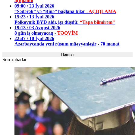
açıqlandı
09:00 / 23 İyul 2026
“Sədərək” və “Binə” bağlana bilər
- AÇIQLAMA
15:23 / 13 İyul 2026
Polkovnik BYD aldı, işə düşdü:
“Tapa bilmirəm”
19:13 / 03 Avqust 2026
8 gün iş olmayacaq -
TƏQVİM
22:47 / 10 İyul 2026
Azərbaycanda yeni rüsum müəyyənləşir - 70 manat
Hamısı
Son xəbərlər