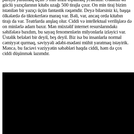
güclü yazıçılarının kitabı uzağı 500 tirajla çıxır. On min tiraj bizim
istənilən bir yazıçı üçün fantastik rəqəmdir. Deyə bilərsiniz ki, başqa
ölkələrdə də tiktokerlərə maraq var. Bəli, var, ancaq orda kitabın
tirajı da var. Teatrlarda anşlaq olur. Ciddi və intellektual verilişlərə də
on minlərlə adam baxır. Mən müxtəlif internet resurslarındakı
səhifələrə baxdım, bu sayaq fenomenlərin milyonlarla izləyici var.
Üstəlik belələri bir deyil, beş deyil. Biz isə bu insanlarla normal
cəmiyyət qurmaq, səviyyəli ədəbi-mədəni mühit yaratmaq istəyirik.
Məncə, bu faciəvi vəziyyətin səbəbləri haqda ciddi, həm də çox
ciddi düşünmək lazımdır.