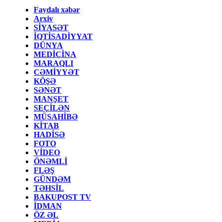
Faydalı xəbər
Arxiv
SİYASƏT
İQTİSADİYYAT
DÜNYA
MEDİCİNA
MARAQLI
CƏMİYYƏT
KÖŞƏ
SƏNƏT
MANŞET
SEÇİLƏN
MÜSAHİBƏ
KİTAB
HADİSƏ
FOTO
VİDEO
ÖNƏMLİ
FLƏŞ
GÜNDƏM
TƏHSİL
BAKUPOST TV
İDMAN
ÖZ ƏL