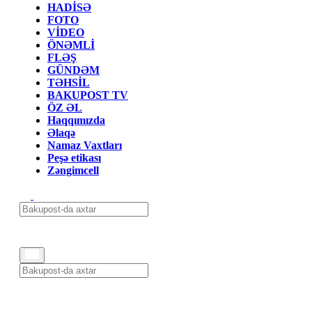
HADİSƏ
FOTO
VİDEO
ÖNƏMLİ
FLƏŞ
GÜNDƏM
TƏHSİL
BAKUPOST TV
ÖZ ƏL
Haqqımızda
Əlaqə
Namaz Vaxtları
Peşə etikası
Zəngimcell