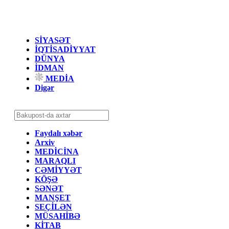
SİYASƏT
İQTİSADİYYAT
DÜNYA
İDMAN
MEDİA
Digər
Faydalı xəbər
Arxiv
MEDİCİNA
MARAQLI
CƏMİYYƏT
KÖŞƏ
SƏNƏT
MANŞET
SEÇİLƏN
MÜSAHİBƏ
KİTAB