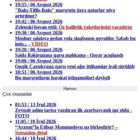
19:55 / 06 Avqust 2026
"Bakı-Tiflis-Bakı" marşrutu üzrə qatarlar niyə
artırılmır?
19:42 / 06 Avqust 2026
Zelenski bəyan etdi:
Öz ballistik raketlərimizi yaradırıq
19:30 / 06 Avqust 2026
Məşhur şəlaləyə gedən yola şlaqbaum qoyuldu: Səbəb bu
imiş... -
VİDEO
19:20 / 06 Avqust 2026
Səidə Bəkirqızına qarşı məhkəmə - Qərar açıqlandı
19:06 / 06 Avqust 2026
Qaqik Çarukyana qarşı yeni ağır ittihamlar irəli sürülüb
18:51 / 06 Avqust 2026
Bu marşrutların hərəkət istiqamətləri dəyişdi
Hamısı
Çox oxunanlar
01:53 / 13 İyul 2026
Zeynəb adını tarixə yazdıran ilk azərbaycanlı qız oldu -
FOTO
11:05 / 10 İyul 2026
“Arzum”la Etibar Məmmədovu nə birləşdirir?
–
Sensasion detal
16:44 / 18 İyul 2026