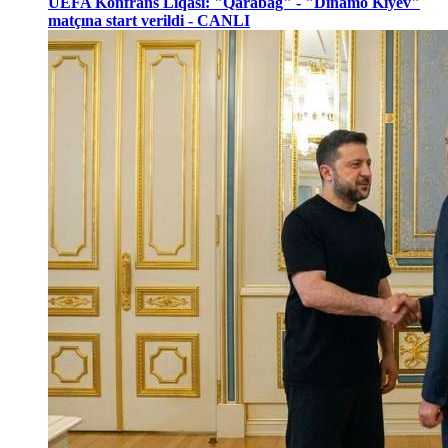
UEFA Konfrans Liqası: "Qarabağ" - "Dinamo Kiyev"
matçına start verildi - CANLI