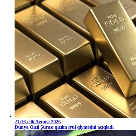
21:16 / 06 Avqust 2026
Dünya Qızıl Şurası qızılın iyul qiymətini açıqladı