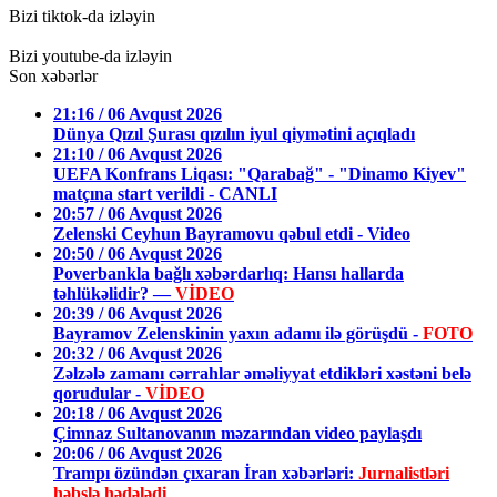
Bizi tiktok-da izləyin
Bizi youtube-da izləyin
Son xəbərlər
21:16 / 06 Avqust 2026
Dünya Qızıl Şurası qızılın iyul qiymətini açıqladı
21:10 / 06 Avqust 2026
UEFA Konfrans Liqası: "Qarabağ" - "Dinamo Kiyev"
matçına start verildi - CANLI
20:57 / 06 Avqust 2026
Zelenski Ceyhun Bayramovu qəbul etdi - Video
20:50 / 06 Avqust 2026
Poverbankla bağlı xəbərdarlıq: Hansı hallarda
təhlükəlidir? —
VİDEO
20:39 / 06 Avqust 2026
Bayramov Zelenskinin yaxın adamı ilə görüşdü -
FOTO
20:32 / 06 Avqust 2026
Zəlzələ zamanı cərrahlar əməliyyat etdikləri xəstəni belə
qorudular -
VİDEO
20:18 / 06 Avqust 2026
Çimnaz Sultanovanın məzarından video paylaşdı
20:06 / 06 Avqust 2026
Trampı özündən çıxaran İran xəbərləri:
Jurnalistləri
həbslə hədələdi