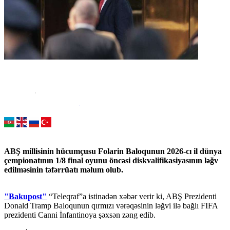
ABŞ millisinin hücumçusu Folarin Baloqunun 2026-cı il dünya
çempionatının 1/8 final oyunu öncəsi diskvalifikasiyasının ləğv
edilməsinin təfərrüatı məlum olub.
"Bakupost"
“Teleqraf”a istinadən xəbər verir ki, ABŞ Prezidenti
Donald Tramp Baloqunun qırmızı vərəqəsinin ləğvi ilə bağlı FIFA
prezidenti Canni İnfantinoya şəxsən zəng edib.