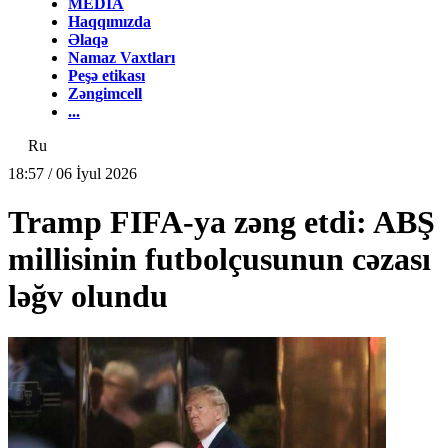
MEDİA
Haqqımızda
Əlaqə
Namaz Vaxtları
Peşə etikası
Zəngimcell
...
Ru
18:57 / 06 İyul 2026
Tramp FIFA-ya zəng etdi: ABŞ
millisinin futbolçusunun cəzası
ləğv olundu