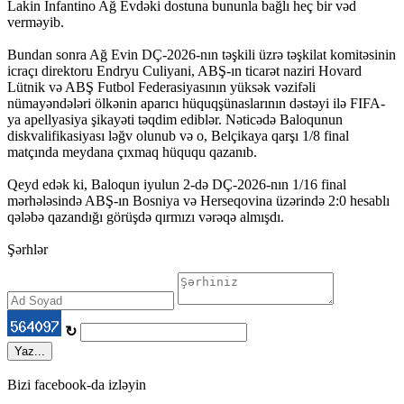
Lakin İnfantino Ağ Evdəki dostuna bununla bağlı heç bir vəd
verməyib.
Bundan sonra Ağ Evin DÇ-2026-nın təşkili üzrə təşkilat komitəsinin
icraçı direktoru Endryu Culiyani, ABŞ-ın ticarət naziri Hovard
Lütnik və ABŞ Futbol Federasiyasının yüksək vəzifəli
nümayəndələri ölkənin aparıcı hüquqşünaslarının dəstəyi ilə FIFA-
ya apellyasiya şikayəti təqdim ediblər. Nəticədə Baloqunun
diskvalifikasiyası ləğv olunub və o, Belçikaya qarşı 1/8 final
matçında meydana çıxmaq hüququ qazanıb.
Qeyd edək ki, Baloqun iyulun 2-də DÇ-2026-nın 1/16 final
mərhələsində ABŞ-ın Bosniya və Herseqovina üzərində 2:0 hesablı
qələbə qazandığı görüşdə qırmızı vərəqə almışdı.
Şərhlər
↻
Yaz...
Bizi facebook-da izləyin