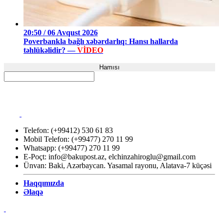
20:50 / 06 Avqust 2026
Poverbankla bağlı xəbərdarlıq: Hansı hallarda
təhlükəlidir? —
VİDEO
Hamısı
Telefon: (+99412) 530 61 83
Mobil Telefon: (+99477) 270 11 99
Whatsapp: (+99477) 270 11 99
E-Poçt:
info@bakupost.az
,
elchinzahiroglu@gmail.com
Ünvan: Baki, Azərbaycan. Yasamal rayonu, Alatava-7 küçəsi
Haqqımızda
Əlaqə