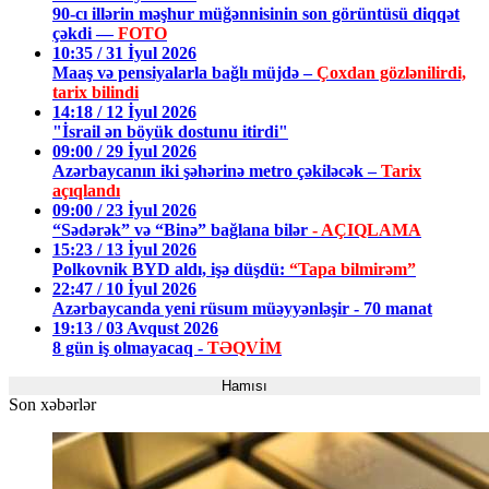
90-cı illərin məşhur müğənnisinin son görüntüsü diqqət
çəkdi —
FOTO
10:35 / 31 İyul 2026
Maaş və pensiyalarla bağlı müjdə –
Çoxdan gözlənilirdi,
tarix bilindi
14:18 / 12 İyul 2026
"İsrail ən böyük dostunu itirdi"
09:00 / 29 İyul 2026
Azərbaycanın iki şəhərinə metro çəkiləcək –
Tarix
açıqlandı
09:00 / 23 İyul 2026
“Sədərək” və “Binə” bağlana bilər
- AÇIQLAMA
15:23 / 13 İyul 2026
Polkovnik BYD aldı, işə düşdü:
“Tapa bilmirəm”
22:47 / 10 İyul 2026
Azərbaycanda yeni rüsum müəyyənləşir - 70 manat
19:13 / 03 Avqust 2026
8 gün iş olmayacaq -
TƏQVİM
Hamısı
Son xəbərlər