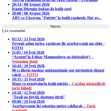
20:14 / 08 Avqust 2026
İranın Hörmüz boğazı ilə bağlı şərti
20:00 / 08 Avqust 2026
ABŞ və Ukrayna "Patriot"la bağlı razılaşdı: Hər ay...
Hamısı
Çox oxunanlar
01:53 / 13 İyul 2026
Zeynəb adını tarixə yazdıran ilk azərbaycanlı qız oldu -
FOTO
11:05 / 10 İyul 2026
“Arzum”la Etibar Məmmədovu nə birləşdirir?
–
Sensasion detal
16:44 / 18 İyul 2026
90-cı illərin məşhur müğənnisinin son görüntüsü diqqət
çəkdi —
FOTO
10:35 / 31 İyul 2026
Maaş və pensiyalarla bağlı müjdə –
Çoxdan gözlənilirdi,
tarix bilindi
14:18 / 12 İyul 2026
"İsrail ən böyük dostunu itirdi"
09:00 / 29 İyul 2026
Azərbaycanın iki şəhərinə metro çəkiləcək –
Tarix
açıqlandı