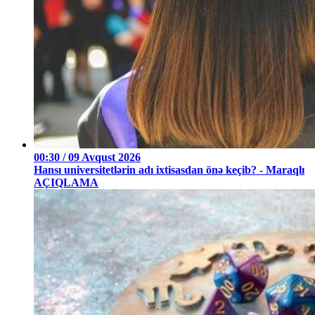
00:30 / 09 Avqust 2026
Hansı universitetlərin adı ixtisasdan önə keçib? - Maraqlı
AÇIQLAMA