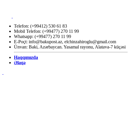
Telefon: (+99412) 530 61 83
Mobil Telefon: (+99477) 270 11 99
Whatsapp: (+99477) 270 11 99
E-Poçt:
info@bakupost.az
,
elchinzahiroglu@gmail.com
Ünvan: Baki, Azərbaycan. Yasamal rayonu, Alatava-7 küçəsi
Haqqımızda
Əlaqə