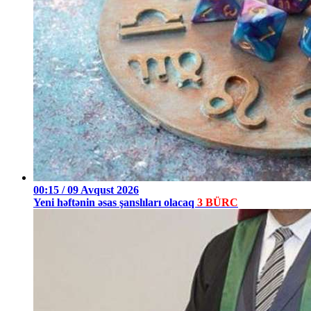
00:15 / 09 Avqust 2026
Yeni həftənin əsas şanslıları olacaq
3 BÜRC