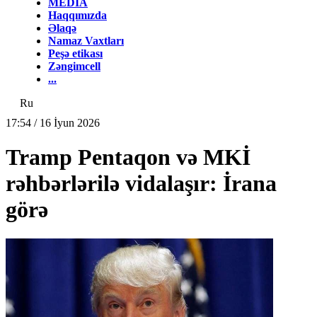
MEDİA
Haqqımızda
Əlaqə
Namaz Vaxtları
Peşə etikası
Zəngimcell
...
Ru
17:54 / 16 İyun 2026
Tramp Pentaqon və MKİ
rəhbərlərilə vidalaşır: İrana
görə