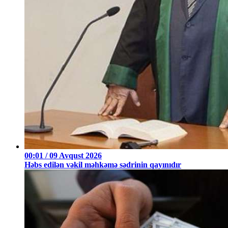
00:01 / 09 Avqust 2026
Həbs edilən vəkil məhkəmə sədrinin qayınıdır