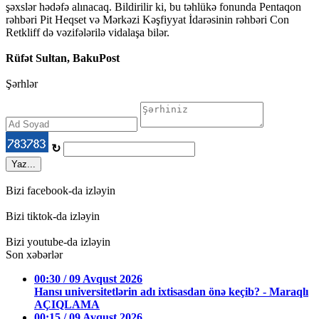
şəxslər hədəfə alınacaq. Bildirilir ki, bu təhlükə fonunda Pentaqon
rəhbəri Pit Heqset və Mərkəzi Kəşfiyyat İdarəsinin rəhbəri Con
Retkliff də vəzifələrilə vidalaşa bilər.
Rüfət Sultan, BakuPost
Şərhlər
↻
Yaz...
Bizi facebook-da izləyin
Bizi tiktok-da izləyin
Bizi youtube-da izləyin
Son xəbərlər
00:30 / 09 Avqust 2026
Hansı universitetlərin adı ixtisasdan önə keçib? - Maraqlı
AÇIQLAMA
00:15 / 09 Avqust 2026