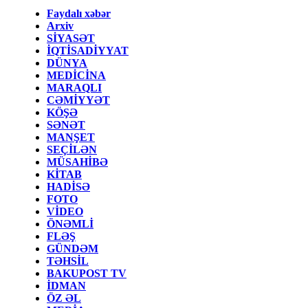
Faydalı xəbər
Arxiv
SİYASƏT
İQTİSADİYYAT
DÜNYA
MEDİCİNA
MARAQLI
CƏMİYYƏT
KÖŞƏ
SƏNƏT
MANŞET
SEÇİLƏN
MÜSAHİBƏ
KİTAB
HADİSƏ
FOTO
VİDEO
ÖNƏMLİ
FLƏŞ
GÜNDƏM
TƏHSİL
BAKUPOST TV
İDMAN
ÖZ ƏL