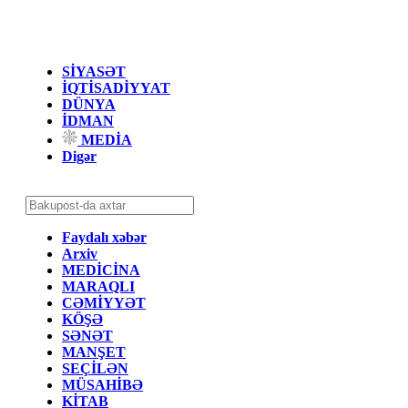
SİYASƏT
İQTİSADİYYAT
DÜNYA
İDMAN
MEDİA
Digər
Faydalı xəbər
Arxiv
MEDİCİNA
MARAQLI
CƏMİYYƏT
KÖŞƏ
SƏNƏT
MANŞET
SEÇİLƏN
MÜSAHİBƏ
KİTAB