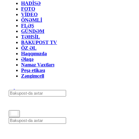
HADİSƏ
FOTO
VİDEO
ÖNƏMLİ
FLƏŞ
GÜNDƏM
TƏHSİL
BAKUPOST TV
ÖZ ƏL
Haqqımızda
Əlaqə
Namaz Vaxtları
Peşə etikası
Zəngimcell