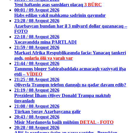
Yeni həftənin əsas şanslıları olacaq
3 BÜRC
00:01 / 09 Avqust 2026
Həbs edilən vəkil məhkəmə sədrinin qayınıdır
23:28 / 08 Avqust 2026
Azərbaycan bundan hər il 3 milyard dollar qazanacaq –
FOTO
22:18 / 08 Avqust 2026
Xocavənddə mina PARTLADI
21:59 / 08 Avqust 2026
Mərkəzi Afrika Respublikasında faciə: Yanacaq tankeri
aşdı,
onlarla ölü və yaralı var
21:44 / 08 Avqust 2026
Tanınmış bloger Sabirabaddakı acınacaqlı vəziyyəti ifşa
etdi –
VİDEO
21:25 / 08 Avqust 2026
Əliyevlə Trampın telefon danışığı nə qədər davam edib?
21:19 / 08 Avqust 2026
Prezident İlham Əliyev Donald Trampa məktub
ünvanladı
21:08 / 08 Avqust 2026
Türkan Şoray Azərbaycana gəlir
20:43 / 08 Avqust 2026
Misir Mərdanovla bağlı mühüm
DETAL - FOTO
20:28 / 08 Avqust 2026
ABŞ-la razılaşma üçün ən yaxşı vaxtdır - Pezeşkian