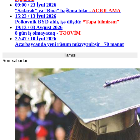
09:00 / 23 İyul 2026
“Sədərək” və “Binə” bağlana bilər
- AÇIQLAMA
15:23 / 13 İyul 2026
Polkovnik BYD aldı, işə düşdü:
“Tapa bilmirəm”
19:13 / 03 Avqust 2026
8 gün iş olmayacaq -
TƏQVİM
22:47 / 10 İyul 2026
Azərbaycanda yeni rüsum müəyyənləşir - 70 manat
Hamısı
Son xəbərlər