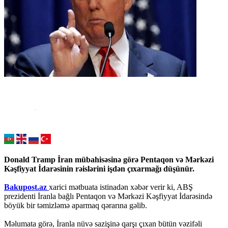
Donald Tramp İran mübahisəsinə görə Pentaqon və Mərkəzi
Kəşfiyyat İdarəsinin rəislərini işdən çıxarmağı düşünür.
Bakupost.az
xarici mətbuata istinadən xəbər verir ki, ABŞ
prezidenti İranla bağlı Pentaqon və Mərkəzi Kəşfiyyat İdarəsində
böyük bir təmizləmə aparmaq qərarına gəlib.
Məlumata görə, İranla nüvə sazişinə qarşı çıxan bütün vəzifəli