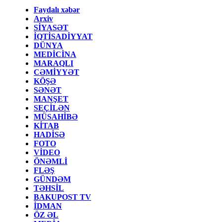
Faydalı xəbər
Arxiv
SİYASƏT
İQTİSADİYYAT
DÜNYA
MEDİCİNA
MARAQLI
CƏMİYYƏT
KÖŞƏ
SƏNƏT
MANŞET
SEÇİLƏN
MÜSAHİBƏ
KİTAB
HADİSƏ
FOTO
VİDEO
ÖNƏMLİ
FLƏŞ
GÜNDƏM
TƏHSİL
BAKUPOST TV
İDMAN
ÖZ ƏL