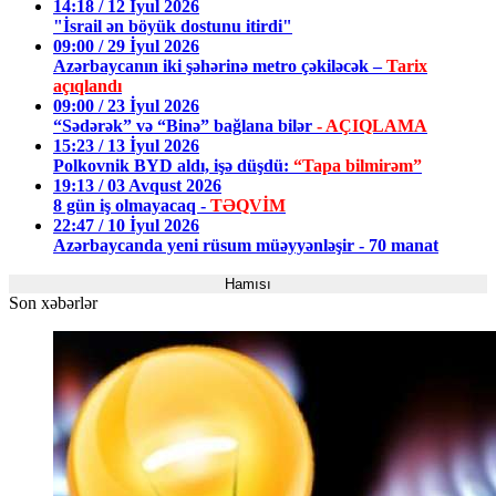
14:18 / 12 İyul 2026
"İsrail ən böyük dostunu itirdi"
09:00 / 29 İyul 2026
Azərbaycanın iki şəhərinə metro çəkiləcək –
Tarix
açıqlandı
09:00 / 23 İyul 2026
“Sədərək” və “Binə” bağlana bilər
- AÇIQLAMA
15:23 / 13 İyul 2026
Polkovnik BYD aldı, işə düşdü:
“Tapa bilmirəm”
19:13 / 03 Avqust 2026
8 gün iş olmayacaq -
TƏQVİM
22:47 / 10 İyul 2026
Azərbaycanda yeni rüsum müəyyənləşir - 70 manat
Hamısı
Son xəbərlər