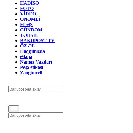
HADİSƏ
FOTO
VİDEO
ÖNƏMLİ
FLƏŞ
GÜNDƏM
TƏHSİL
BAKUPOST TV
ÖZ ƏL
Haqqımızda
Əlaqə
Namaz Vaxtları
Peşə etikası
Zəngimcell