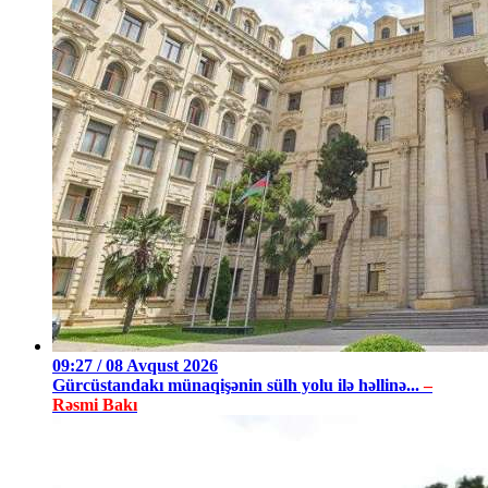
09:27 / 08 Avqust 2026
Gürcüstandakı münaqişənin sülh yolu ilə həllinə...
–
Rəsmi Bakı