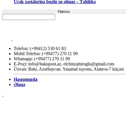
Ürək xəstələrinə buzlu su olmaz – Təhlükə
Hamısı
Telefon: (+99412) 530 61 83
Mobil Telefon: (+99477) 270 11 99
Whatsapp: (+99477) 270 11 99
E-Poçt:
info@bakupost.az
,
elchinzahiroglu@gmail.com
Ünvan: Baki, Azərbaycan. Yasamal rayonu, Alatava-7 küçəsi
Haqqımızda
Əlaqə