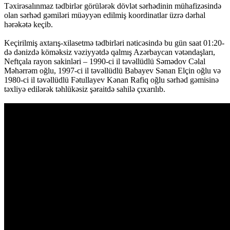
Təxirəsalınmaz tədbirlər görülərək dövlət sərhədinin mühafizəsində
olan sərhəd gəmiləri müəyyən edilmiş koordinatlar üzrə dərhal
hərəkətə keçib.
Keçirilmiş axtarış-xilasetmə tədbirləri nəticəsində bu gün saat 01:20-
də dənizdə köməksiz vəziyyətdə qalmış Azərbaycan vətəndaşları,
Neftçala rayon sakinləri – 1990-ci il təvəllüdlü Səmədov Cəlal
Məhərrəm oğlu, 1997-ci il təvəllüdlü Babayev Sənan Elçin oğlu və
1980-ci il təvəllüdlü Fətullayev Kənan Rafiq oğlu sərhəd gəmisinə
təxliyə edilərək təhlükəsiz şəraitdə sahilə çıxarılıb.