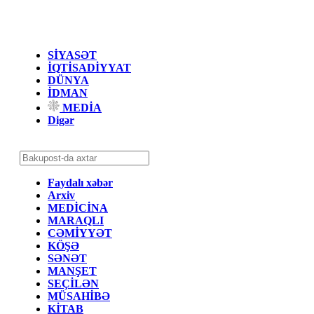
SİYASƏT
İQTİSADİYYAT
DÜNYA
İDMAN
MEDİA
Digər
Faydalı xəbər
Arxiv
MEDİCİNA
MARAQLI
CƏMİYYƏT
KÖŞƏ
SƏNƏT
MANŞET
SEÇİLƏN
MÜSAHİBƏ
KİTAB