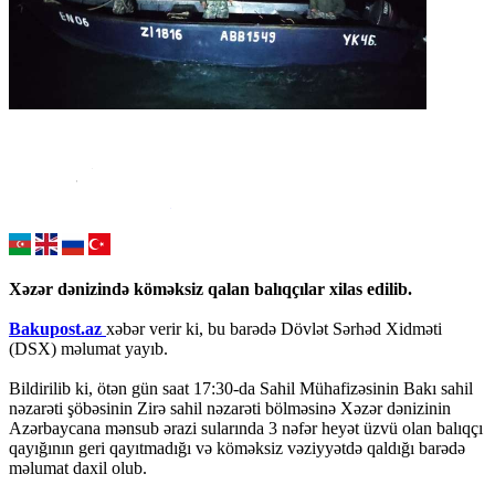
Xəzər dənizində köməksiz qalan balıqçılar xilas edilib.
Bakupost.az
xəbər verir ki, bu barədə Dövlət Sərhəd Xidməti
(DSX) məlumat yayıb.
Bildirilib ki, ötən gün saat 17:30-da Sahil Mühafizəsinin Bakı sahil
nəzarəti şöbəsinin Zirə sahil nəzarəti bölməsinə Xəzər dənizinin
Azərbaycana mənsub ərazi sularında 3 nəfər heyət üzvü olan balıqçı
qayığının geri qayıtmadığı və köməksiz vəziyyətdə qaldığı barədə
məlumat daxil olub.