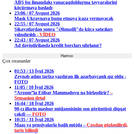
ABŞ bu limandakı yanacaqdoldurma təyyarələrini
köçürməyə başladı
23:06 / 07 Avqust 2026
Mask Ukraynaya bunu etməyə icazə verməyəcək
22:55 / 07 Avqust 2026
Şikayətlərdən sonra "Əhmədli"də küçə satıcıları
yığışdırıldı
- VİDEO
22:43 / 07 Avqust 2026
Ad dəyişdiriləndə kredit borcları sıfırlanır?
Hamısı
Çox oxunanlar
01:53 / 13 İyul 2026
Zeynəb adını tarixə yazdıran ilk azərbaycanlı qız oldu -
FOTO
11:05 / 10 İyul 2026
“Arzum”la Etibar Məmmədovu nə birləşdirir?
–
Sensasion detal
16:44 / 18 İyul 2026
90-cı illərin məşhur müğənnisinin son görüntüsü diqqət
çəkdi —
FOTO
10:35 / 31 İyul 2026
Maaş və pensiyalarla bağlı müjdə –
Çoxdan gözlənilirdi,
tarix bilindi