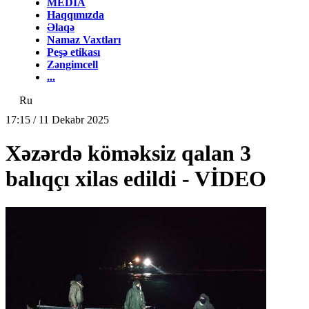
MEDİA
Haqqımızda
Əlaqə
Namaz Vaxtları
Peşə etikası
Zəngimcell
...
Ru
17:15 / 11 Dekabr 2025
Xəzərdə köməksiz qalan 3
balıqçı xilas edildi - VİDEO