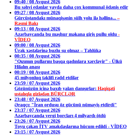
09:40 / 08 Avqust 2026
Bu səhvi edənlər yayda daha çox kommunal ödəniş edir
09:27 / 08 Avqust 2026
Gürcüstandakı münaqişənin sülh yolu ilə həllinə...
–
Rəsmi Bakı
09:13 / 08 Avqust 2026
Azərbaycanda bu məşhur məkana giriş pullu oldu
-
VİDEO
09:00 / 08 Avqust 2026
Ürək xəstələrinə buzlu su olmaz – Təhlükə
00:35 / 08 Avqust 2026
"Qızımın pullarını başqa qadınlara xərcləyir" - Ülkü
Hilalın anası
00:19 / 08 Avqust 2026
45 milyonluq təklifi rədd etdilər
23:59 / 07 Avqust 2026
Gözünüzün içinə baxıb yalan danışırlar:
Həqiqəti
ustalıqla gizlədən BÜRCLƏR
23:48 / 07 Avqust 2026
Əraqçı: "İran ordusu öz gücünü nümayiş etdirdi"
23:37 / 07 Avqust 2026
Azərbaycanda vergi borcları 4 milyardı ötdü
23:26 / 07 Avqust 2026
Toyu çəkən İTV əməkdaşlarına hücum edildi - VİDEO
23:15 / 07 Avqust 2026