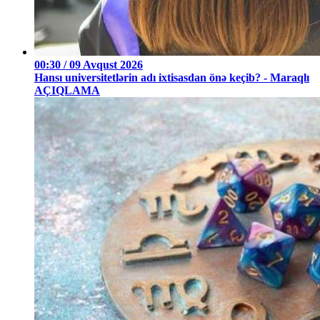
00:30 / 09 Avqust 2026
Hansı universitetlərin adı ixtisasdan önə keçib? - Maraqlı
AÇIQLAMA