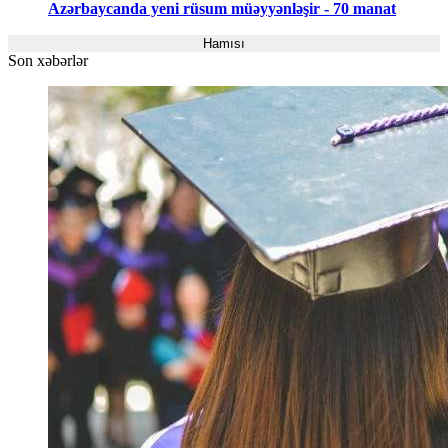
Azərbaycanda yeni rüsum müəyyənləşir - 70 manat
Hamısı
Son xəbərlər