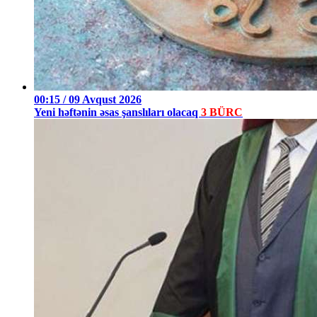
00:15 / 09 Avqust 2026
Yeni həftənin əsas şanslıları olacaq
3 BÜRC