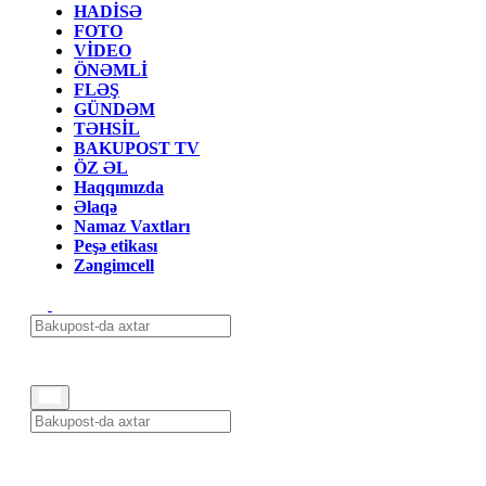
HADİSƏ
FOTO
VİDEO
ÖNƏMLİ
FLƏŞ
GÜNDƏM
TƏHSİL
BAKUPOST TV
ÖZ ƏL
Haqqımızda
Əlaqə
Namaz Vaxtları
Peşə etikası
Zəngimcell