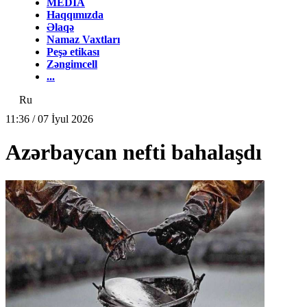
MEDİA
Haqqımızda
Əlaqə
Namaz Vaxtları
Peşə etikası
Zəngimcell
...
Ru
11:36 / 07 İyul 2026
Azərbaycan nefti bahalaşdı