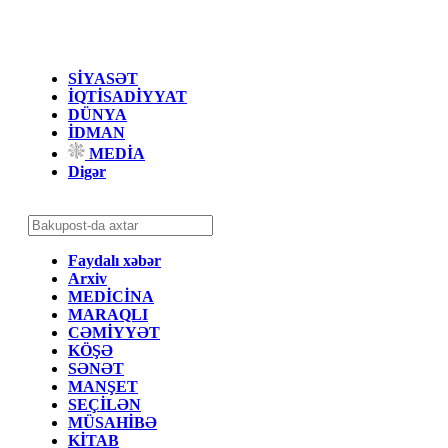
SİYASƏT
İQTİSADİYYAT
DÜNYA
İDMAN
MEDİA
Digər
Faydalı xəbər
Arxiv
MEDİCİNA
MARAQLI
CƏMİYYƏT
KÖŞƏ
SƏNƏT
MANŞET
SEÇİLƏN
MÜSAHİBƏ
KİTAB