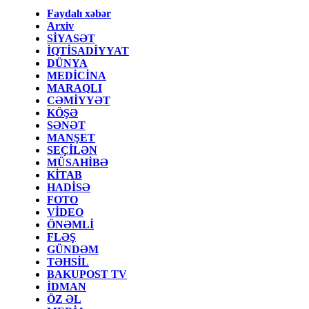
Faydalı xəbər
Arxiv
SİYASƏT
İQTİSADİYYAT
DÜNYA
MEDİCİNA
MARAQLI
CƏMİYYƏT
KÖŞƏ
SƏNƏT
MANŞET
SEÇİLƏN
MÜSAHİBƏ
KİTAB
HADİSƏ
FOTO
VİDEO
ÖNƏMLİ
FLƏŞ
GÜNDƏM
TƏHSİL
BAKUPOST TV
İDMAN
ÖZ ƏL