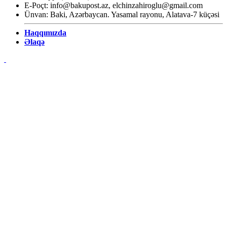
E-Poçt:
info@bakupost.az
,
elchinzahiroglu@gmail.com
Ünvan: Baki, Azərbaycan. Yasamal rayonu, Alatava-7 küçəsi
Haqqımızda
Əlaqə