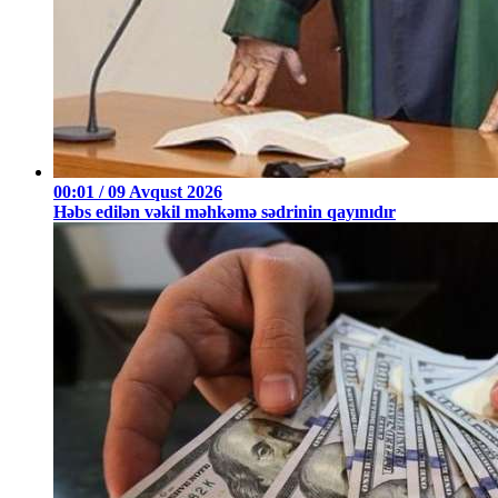
00:01 / 09 Avqust 2026
Həbs edilən vəkil məhkəmə sədrinin qayınıdır