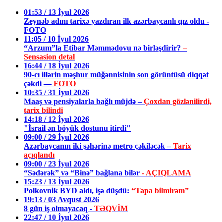
01:53 / 13 İyul 2026
Zeynəb adını tarixə yazdıran ilk azərbaycanlı qız oldu -
FOTO
11:05 / 10 İyul 2026
“Arzum”la Etibar Məmmədovu nə birləşdirir?
–
Sensasion detal
16:44 / 18 İyul 2026
90-cı illərin məşhur müğənnisinin son görüntüsü diqqət
çəkdi —
FOTO
10:35 / 31 İyul 2026
Maaş və pensiyalarla bağlı müjdə –
Çoxdan gözlənilirdi,
tarix bilindi
14:18 / 12 İyul 2026
"İsrail ən böyük dostunu itirdi"
09:00 / 29 İyul 2026
Azərbaycanın iki şəhərinə metro çəkiləcək –
Tarix
açıqlandı
09:00 / 23 İyul 2026
“Sədərək” və “Binə” bağlana bilər
- AÇIQLAMA
15:23 / 13 İyul 2026
Polkovnik BYD aldı, işə düşdü:
“Tapa bilmirəm”
19:13 / 03 Avqust 2026
8 gün iş olmayacaq -
TƏQVİM
22:47 / 10 İyul 2026