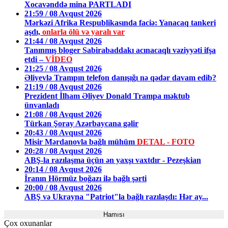
Xocavənddə mina PARTLADI
21:59 / 08 Avqust 2026
Mərkəzi Afrika Respublikasında faciə: Yanacaq tankeri
aşdı,
onlarla ölü və yaralı var
21:44 / 08 Avqust 2026
Tanınmış bloger Sabirabaddakı acınacaqlı vəziyyəti ifşa
etdi –
VİDEO
21:25 / 08 Avqust 2026
Əliyevlə Trampın telefon danışığı nə qədər davam edib?
21:19 / 08 Avqust 2026
Prezident İlham Əliyev Donald Trampa məktub
ünvanladı
21:08 / 08 Avqust 2026
Türkan Şoray Azərbaycana gəlir
20:43 / 08 Avqust 2026
Misir Mərdanovla bağlı mühüm
DETAL - FOTO
20:28 / 08 Avqust 2026
ABŞ-la razılaşma üçün ən yaxşı vaxtdır - Pezeşkian
20:14 / 08 Avqust 2026
İranın Hörmüz boğazı ilə bağlı şərti
20:00 / 08 Avqust 2026
ABŞ və Ukrayna "Patriot"la bağlı razılaşdı: Hər ay...
Hamısı
Çox oxunanlar