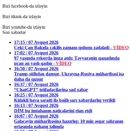
Bizi facebook-da izləyin
Bizi tiktok-da izləyin
Bizi youtube-da izləyin
Son xəbərlər
17:15 / 07 Avqust 2026
Ceki Çan Bakıda çəkiliş zamanı qolunu zədələdi
- VİDEO
17:02 / 07 Avqust 2026
97 yaşında rekorda imza atdı: Təyyarənin qanadında
uçan ən yaşlı qadın
- VİDEO
16:50 / 07 Avqust 2026
Tramp sülhdən danışır, Ukrayna-Rusiya müharibəsi isə
daha da qızışır
16:37 / 07 Avqust 2026
“ChatGPT” istifadəçilərinə şad xəbər
16:25 / 07 Avqust 2026
Küləkli hava şəraiti ilə bağlı sarı xəbərdarlıq verildi
16:13 / 07 Avqust 2026
DİM bu imtahanın nəticələrini elan etdi
16:07 / 07 Avqust 2026
Gələcəyin müharibəsinə hazırlıq: 10 min əsgər səhranın
ortasında nəhəng təlimdə