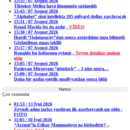
15:55 / 07 Avqust 2026
Tiktoker Melisa hava limanında saxlanıldı
15:43 / 07 Avqust 2026
“Alphabet” süni intellektə 205 milyard dollar xərcləyəcək
15:31 / 07 Avqust 2026
Rəşad Məcidə bu da azdır
- VİDEO
15:30 / 07 Avqust 2026
İkardi “Qalatasaray”dan sonra axtardığını tapa bilmədi:
Gözlənilməz maaş təklifi
15:17 / 07 Avqust 2026
Ronaldo bu həftəsonu evlənir -
Toyun detalları məlum
oldu
15:05 / 07 Avqust 2026
Paşinyan Mirzoyanı “göndərir” – 3 gün sonra…
15:00 / 07 Avqust 2026
Daha bir qadın estetik əməliyyatdan sonra öldü
Hamısı
Çox oxunanlar
01:53 / 13 İyul 2026
Zeynəb adını tarixə yazdıran ilk azərbaycanlı qız oldu -
FOTO
11:05 / 10 İyul 2026
“Arzum”la Etibar Məmmədovu nə birləşdirir?
–