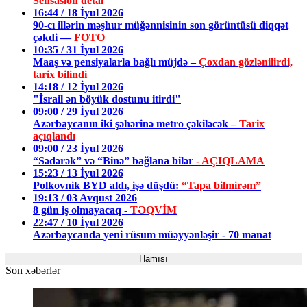
Sensasion detal
16:44 / 18 İyul 2026
90-cı illərin məşhur müğənnisinin son görüntüsü diqqət
çəkdi —
FOTO
10:35 / 31 İyul 2026
Maaş və pensiyalarla bağlı müjdə –
Çoxdan gözlənilirdi,
tarix bilindi
14:18 / 12 İyul 2026
"İsrail ən böyük dostunu itirdi"
09:00 / 29 İyul 2026
Azərbaycanın iki şəhərinə metro çəkiləcək –
Tarix
açıqlandı
09:00 / 23 İyul 2026
“Sədərək” və “Binə” bağlana bilər
- AÇIQLAMA
15:23 / 13 İyul 2026
Polkovnik BYD aldı, işə düşdü:
“Tapa bilmirəm”
19:13 / 03 Avqust 2026
8 gün iş olmayacaq -
TƏQVİM
22:47 / 10 İyul 2026
Azərbaycanda yeni rüsum müəyyənləşir - 70 manat
Hamısı
Son xəbərlər