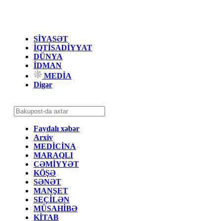
SİYASƏT
İQTİSADİYYAT
DÜNYA
İDMAN
MEDİA
Digər
Faydalı xəbər
Arxiv
MEDİCİNA
MARAQLI
CƏMİYYƏT
KÖŞƏ
SƏNƏT
MANŞET
SEÇİLƏN
MÜSAHİBƏ
KİTAB