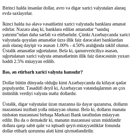
Birinci halda insanlar dollar, avro və digər xarici valyutaları alaraq
evdə saxlayırlar.
İkinci halda isə əlavə vəsaitlərini xarici valyutada banklara əmanət
edirlər. Nəzərə alaq ki, banklara edilən əmanətlər “sandıq
yatırımı”ndan daha sərfəli və etirbarlıdır. Çünki Azərbaycanda xarici
valyutada qoyulan əmanətlər üzrə illik faiz dərəcələri banklardan
asılı olaraq dəyişir və əsasən 1.00% - 4.50% aralığında təklif olunur.
Üstəlik əmanətlər sığortalanır. Belə ki, qanunvericiliyə əsasən,
sığortalanan xarici valyuta əmanətlərinin illik faiz dərəcəsinin yuxarı
həddi 2.5% müəyyən edilib.
Bəs, ən etirbarlı xarici valyuta hansıdır?
Dollar bütün dünyada olduğu kimi Azərbaycanda da kifayət qədər
populyardır. Təsadüfi deyil ki, Azərbaycan vətəndaşlarının ən çox
üstünlük verdiyi valyuta məhz dollardır.
Üstəlik, digər valyutalar üzən məzənnə ilə dəyər qazanırsa, dolların
məzənnəsi inzibati yolla müəyyən olunur. Belə ki, dolların manata
nisbətən məzənnəsi birbaşa Mərkəzi Bank tərəfindən müəyyən
edilir. Bu da o deməkdir ki, manatın məzənnəsi uzun müddətdir
dollara qarşı sabit qalır və iqtisadi qeyri-müəyyənliklər fonunda
dollar etibarlı qorunma aləti kimi qiymətləndirilir.