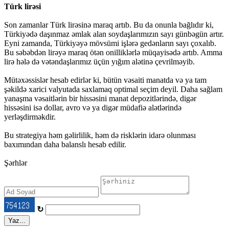
Türk lirəsi
Son zamanlar Türk lirəsinə maraq artıb. Bu da onunla bağlıdır ki,
Türkiyədə daşınmaz əmlak alan soydaşlarımızın sayı günbəgün artır.
Eyni zamanda, Türkiyəyə mövsümi işlərə gedənların sayı çoxalıb.
Bu səbəbdən lirəyə maraq ötən onilliklərlə müqayisədə artıb. Amma
lirə hələ də vətəndaşlarımız üçün yığım alətinə çevrilməyib.
Mütəxəssislər hesab edirlər ki, bütün vəsaiti manatda və ya tam
şəkildə xarici valyutada saxlamaq optimal seçim deyil. Daha sağlam
yanaşma vəsaitlərin bir hissəsini manat depozitlərində, digər
hissəsini isə dollar, avro və ya digər müdafiə alətlərində
yerləşdirməkdir.
Bu strategiya həm gəlirlilik, həm də risklərin idarə olunması
baxımından daha balanslı hesab edilir.
Şərhlər
↻
Yaz...