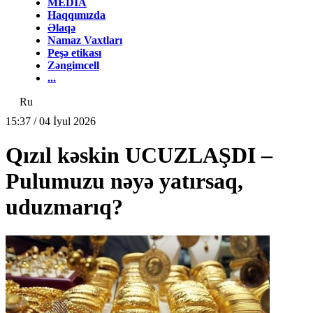
MEDİA
Haqqımızda
Əlaqə
Namaz Vaxtları
Peşə etikası
Zəngimcell
...
Ru
15:37 / 04 İyul 2026
Qızıl kəskin UCUZLAŞDI –
Pulumuzu nəyə yatırsaq,
uduzmarıq?