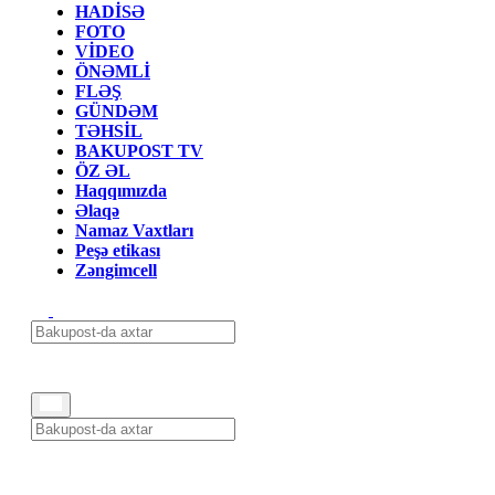
HADİSƏ
FOTO
VİDEO
ÖNƏMLİ
FLƏŞ
GÜNDƏM
TƏHSİL
BAKUPOST TV
ÖZ ƏL
Haqqımızda
Əlaqə
Namaz Vaxtları
Peşə etikası
Zəngimcell