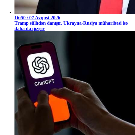
16:50 / 07 Avqust 2026
Tramp sülhdən danışır, Ukrayna-Rusiya müharibəsi isə
daha da qızışır