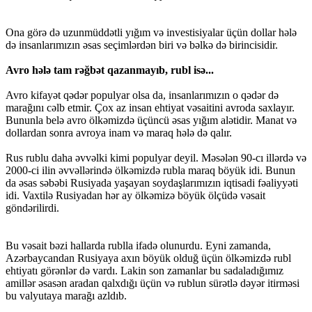
Ona görə də uzunmüddətli yığım və investisiyalar üçün dollar hələ
də insanlarımızın əsas seçimlərdən biri və bəlkə də birincisidir.
Avro hələ tam rəğbət qazanmayıb, rubl isə...
Avro kifayət qədər populyar olsa da, insanlarımızın o qədər də
marağını cəlb etmir. Çox az insan ehtiyat vəsaitini avroda saxlayır.
Bununla belə avro ölkəmizdə üçüncü əsas yığım alətidir. Manat və
dollardan sonra avroya inam və maraq hələ də qalır.
Rus rublu daha əvvəlki kimi populyar deyil. Məsələn 90-cı illərdə və
2000-ci ilin əvvəllərində ölkəmizdə rubla maraq böyük idi. Bunun
da əsas səbəbi Rusiyada yaşayan soydaşlarımızın iqtisadi fəaliyyəti
idi. Vaxtilə Rusiyadan hər ay ölkəmizə böyük ölçüdə vəsait
göndərilirdi.
Bu vəsait bəzi hallarda rublla ifadə olunurdu. Eyni zamanda,
Azərbaycandan Rusiyaya axın böyük olduğ üçün ölkəmizdə rubl
ehtiyatı görənlər də vardı. Lakin son zamanlar bu sadaladığımız
amillər əsasən aradan qalxdığı üçün və rublun sürətlə dəyər itirməsi
bu valyutaya marağı azldıb.