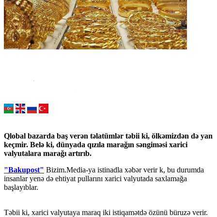
Qlobal bazarda baş verən təlatümlər təbii ki, ölkəmizdən də yan
keçmir. Belə ki, dünyada qızıla marağın səngiməsi xarici
valyutalara marağı artırıb.
"Bakupost"
Bizim.Media-ya istinadla xəbər verir k, bu durumda
insanlar yenə də ehtiyat pullarını xarici valyutada saxlamağa
başlayıblar.
Təbii ki, xarici valyutaya maraq iki istiqamətdə özünü büruzə verir.