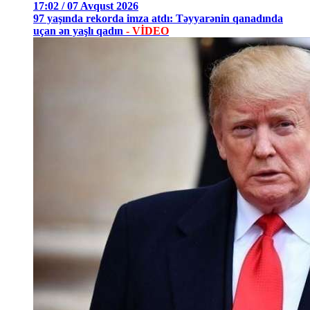
17:02 / 07 Avqust 2026
97 yaşında rekorda imza atdı: Təyyarənin qanadında
uçan ən yaşlı qadın
- VİDEO