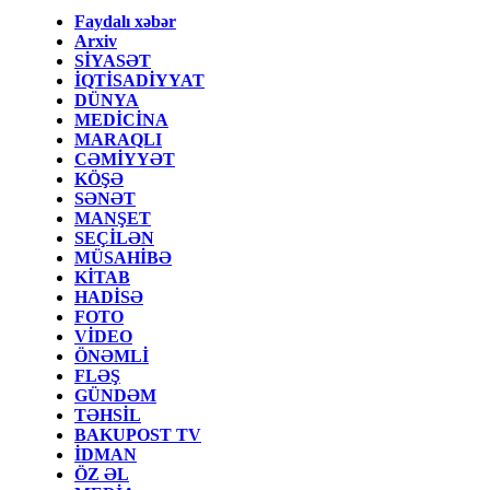
Faydalı xəbər
Arxiv
SİYASƏT
İQTİSADİYYAT
DÜNYA
MEDİCİNA
MARAQLI
CƏMİYYƏT
KÖŞƏ
SƏNƏT
MANŞET
SEÇİLƏN
MÜSAHİBƏ
KİTAB
HADİSƏ
FOTO
VİDEO
ÖNƏMLİ
FLƏŞ
GÜNDƏM
TƏHSİL
BAKUPOST TV
İDMAN
ÖZ ƏL