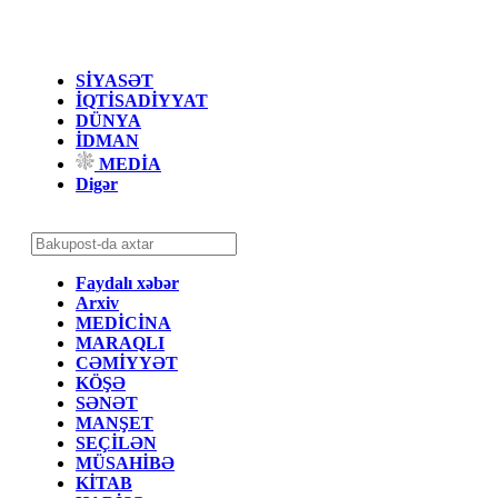
SİYASƏT
İQTİSADİYYAT
DÜNYA
İDMAN
MEDİA
Digər
Faydalı xəbər
Arxiv
MEDİCİNA
MARAQLI
CƏMİYYƏT
KÖŞƏ
SƏNƏT
MANŞET
SEÇİLƏN
MÜSAHİBƏ
KİTAB