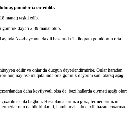
dulmuş pomidor ixrac edilib.
18 manat) təşkil edib.
ta gömrük dəyəri 2,39 manat olub.
rel ayında Azərbaycanın daxili bazarında 1 kiloqram pomidorun orta
ə müəyyən edilir və onlar da düzgün dəyərləndirmirlər. Onlar haradan
 Görünür, nəyinsə müqabilində orta gömrük dəyərini süni olaraq aşağı
xarılandan daha keyfiyyətli olsa da, bəzi hallarda qiyməti aşağı olur:
xarılması ilə bağlıdır. Hesablamalarımıza görə, fermerlərimizin
rmerlər onu da bildiriblər ki, həmin məhsulu daxili bazara çıxarmaq