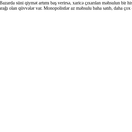
. Bazarda süni qiymət artımı baş verirsə, xaricə çıxarılan məhsulun bir 
arağı olan qüvvələr var. Monopolistlər az məhsulu baha satıb, daha çox 