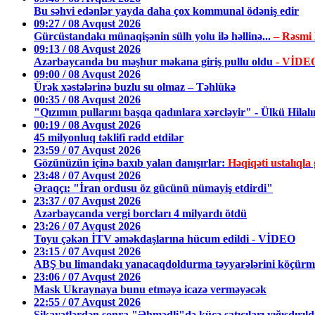
Bu səhvi edənlər yayda daha çox kommunal ödəniş edir
09:27 / 08 Avqust 2026
Gürcüstandakı münaqişənin sülh yolu ilə həllinə...
– Rəsmi
09:13 / 08 Avqust 2026
Azərbaycanda bu məşhur məkana giriş pullu oldu
- VİDE
09:00 / 08 Avqust 2026
Ürək xəstələrinə buzlu su olmaz – Təhlükə
00:35 / 08 Avqust 2026
"Qızımın pullarını başqa qadınlara xərcləyir" - Ülkü Hilalı
00:19 / 08 Avqust 2026
45 milyonluq təklifi rədd etdilər
23:59 / 07 Avqust 2026
Gözünüzün içinə baxıb yalan danışırlar:
Həqiqəti ustalıq
23:48 / 07 Avqust 2026
Əraqçı: "İran ordusu öz gücünü nümayiş etdirdi"
23:37 / 07 Avqust 2026
Azərbaycanda vergi borcları 4 milyardı ötdü
23:26 / 07 Avqust 2026
Toyu çəkən İTV əməkdaşlarına hücum edildi - VİDEO
23:15 / 07 Avqust 2026
ABŞ bu limandakı yanacaqdoldurma təyyarələrini köçürmə
23:06 / 07 Avqust 2026
Mask Ukraynaya bunu etməyə icazə verməyəcək
22:55 / 07 Avqust 2026
Şikayətlərdən sonra "Əhmədli"də küçə satıcıları yığışdırıl