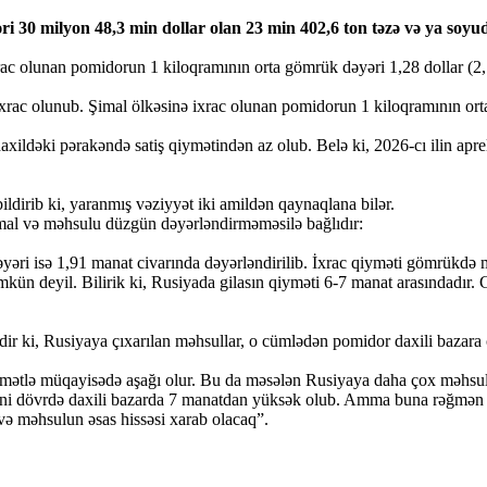
i 30 milyon 48,3 min dollar olan 23 min 402,6 ton təzə və ya soyu
xrac olunan pomidorun 1 kiloqramının orta gömrük dəyəri 1,28 dollar (2,
xrac olunub. Şimal ölkəsinə ixrac olunan pomidorun 1 kiloqramının or
axildəki pərakəndə satiş qiymətindən az olub. Belə ki, 2026-cı ilin ap
ildirib ki, yaranmış vəziyyət iki amildən qaynaqlana bilər.
mal və məhsulu düzgün dəyərləndirməməsilə bağlıdır:
 dəyəri isə 1,91 manat civarında dəyərləndirilib. İxrac qiyməti gömrükd
kün deyil. Bilirik ki, Rusiyada gilasın qiyməti 6-7 manat arasındadır.
r ki, Rusiyaya çıxarılan məhsullar, o cümlədən pomidor daxili bazara çı
tlə müqayisədə aşağı olur. Bu da məsələn Rusiyaya daha çox məhsul çı
yni dövrdə daxili bazarda 7 manatdan yüksək olub. Amma buna rəğmən fe
ə məhsulun əsas hissəsi xarab olacaq”.