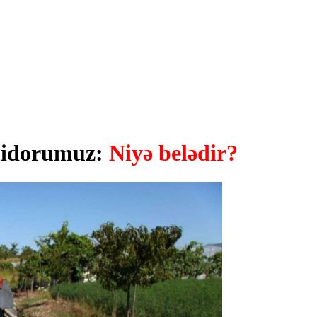
omidorumuz:
Niyə belədir?