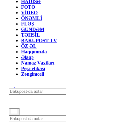
HADİSƏ
FOTO
VİDEO
ÖNƏMLİ
FLƏŞ
GÜNDƏM
TƏHSİL
BAKUPOST TV
ÖZ ƏL
Haqqımızda
Əlaqə
Namaz Vaxtları
Peşə etikası
Zəngimcell