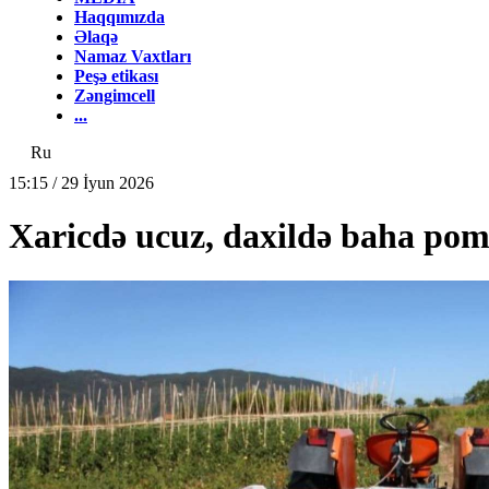
Haqqımızda
Əlaqə
Namaz Vaxtları
Peşə etikası
Zəngimcell
...
Ru
15:15 / 29 İyun 2026
Xaricdə ucuz, daxildə baha p