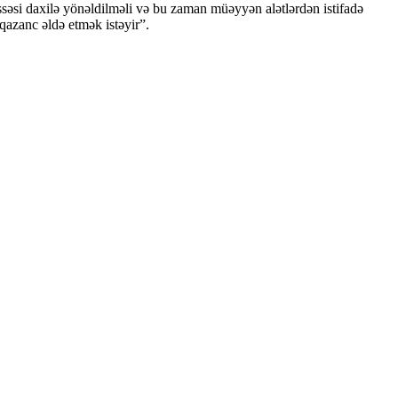
hissəsi daxilə yönəldilməli və bu zaman müəyyən alətlərdən istifadə
qazanc əldə etmək istəyir”.