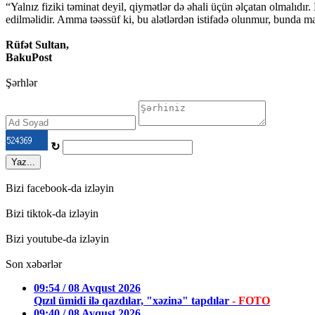
“Yalnız fiziki təminat deyil, qiymətlər də əhali üçün əlçatan olmalıdır
edilməlidir. Amma təəssüf ki, bu alətlərdən istifadə olunmur, bunda m
Rüfət Sultan,
BakuPost
Şərhlər
↻
Yaz...
Bizi facebook-da izləyin
Bizi tiktok-da izləyin
Bizi youtube-da izləyin
Son xəbərlər
09:54 / 08 Avqust 2026
Qızıl ümidi ilə qazdılar, "xəzinə" tapdılar
- FOTO
09:40 / 08 Avqust 2026