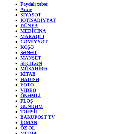
Faydalı xəbər
Arxiv
SİYASƏT
İQTİSADİYYAT
DÜNYA
MEDİCİNA
MARAQLI
CƏMİYYƏT
KÖŞƏ
SƏNƏT
MANŞET
SEÇİLƏN
MÜSAHİBƏ
KİTAB
HADİSƏ
FOTO
VİDEO
ÖNƏMLİ
FLƏŞ
GÜNDƏM
TƏHSİL
BAKUPOST TV
İDMAN
ÖZ ƏL
MEDİA