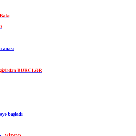
 Bakı
O
n anası
la gizlədən BÜRCLƏR
yə başladı
dı
- VİDEO