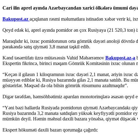
Cari ilin aprel ayında Azərbaycandan xarici ölkələrə ümumi dəyər
Bakupost.az
açıqlanan rəsmi məlumatlara istinadən xəbər verir ki, i
Qeyd edək ki, aprel ayında pomidor ən çox Rusiyaya (21 520,3 ton) i
Maraqlıdır ki, ixrac pomidorunun orta gömrük dəyəri anoloji dövrdə d
pərakəndə satış qiyməti 3,8 manat təşkil edib.
Kənd təsərrüfatı üzrə mütəxəssis Vahid Məhərrəmov
Bakupost.az-a
b
Ekspertin fikrincə, birinci məqam Gömrük Komitəsinin ixrac olunan 
“Keçən il gilasın 1 kiloqramının ixrac dəyəri 2,1 manat, əriyin ixrac
müəyyən ediblər ki, Rusiya bazarında gilas 2,1 manata satılıb. Bu müm
göstərirlər. Məqsəd də ola bilsin gömrük rüsumunu azaltmaqdır”.
Digər tərəfdən, həmsöhbətimiz aparılan monotorinqlərə əsasən qeyd edi
“Yəni bəzi hallarda Rusiyada pomidorun qiyməti Azərbaycandakı qiymə
Rusiya bazarında 3,2 manata satdıqları yüksək keyfiyyətli pomidor e
mümkün deyil. Həmin məhsul daxili bazara yönəlsə, qiymət düşəcək v
Ekspert hökuməti daxili bazarı qorumağa çağırdı: