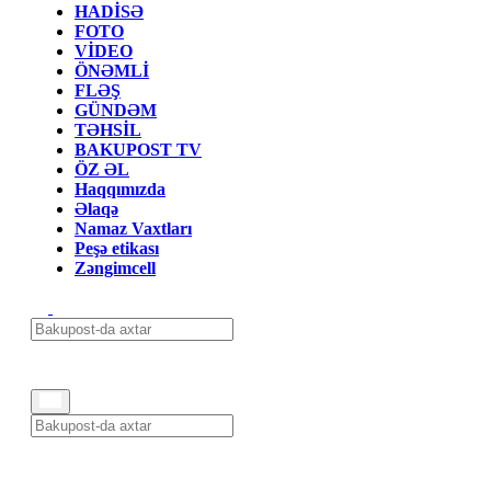
HADİSƏ
FOTO
VİDEO
ÖNƏMLİ
FLƏŞ
GÜNDƏM
TƏHSİL
BAKUPOST TV
ÖZ ƏL
Haqqımızda
Əlaqə
Namaz Vaxtları
Peşə etikası
Zəngimcell