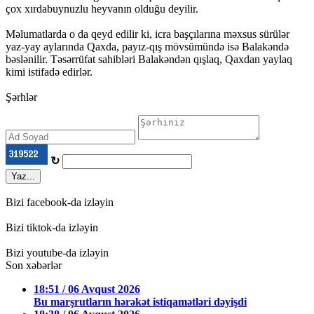
çox xırdabuynuzlu heyvanın olduğu deyilir.
Məlumatlarda o da qeyd edilir ki, icra başçılarına məxsus sürülər
yaz-yay aylarında Qaxda, payız-qış mövsümündə isə Balakəndə
bəslənilir. Təsərrüfat sahibləri Balakəndən qışlaq, Qaxdan yaylaq
kimi istifadə edirlər.
Şərhlər
↻
Yaz...
Bizi facebook-da izləyin
Bizi tiktok-da izləyin
Bizi youtube-da izləyin
Son xəbərlər
18:51 / 06 Avqust 2026
Bu marşrutların hərəkət istiqamətləri dəyişdi