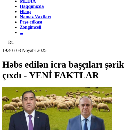
MEDİA
Haqqımızda
Əlaqə
Namaz Vaxtları
Peşə etikası
Zəngimcell
...
Ru
19:40 / 03 Noyabr 2025
Həbs edilən icra başçıları şərik
çıxdı - YENİ FAKTLAR