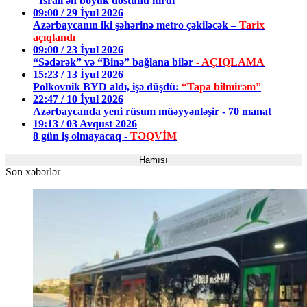
"İsrail ən böyük dostunu itirdi"
09:00 / 29 İyul 2026
Azərbaycanın iki şəhərinə metro çəkiləcək –
Tarix
açıqlandı
09:00 / 23 İyul 2026
“Sədərək” və “Binə” bağlana bilər
- AÇIQLAMA
15:23 / 13 İyul 2026
Polkovnik BYD aldı, işə düşdü:
“Tapa bilmirəm”
22:47 / 10 İyul 2026
Azərbaycanda yeni rüsum müəyyənləşir - 70 manat
19:13 / 03 Avqust 2026
8 gün iş olmayacaq -
TƏQVİM
Hamısı
Son xəbərlər