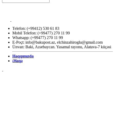
Telefon: (+99412) 530 61 83
Mobil Telefon: (+99477) 270 11 99
Whatsapp: (+99477) 270 11 99
E-Poçt:
info@bakupost.az
,
elchinzahiroglu@gmail.com
Ünvan: Baki, Azərbaycan. Yasamal rayonu, Alatava-7 küçəsi
Haqqımızda
Əlaqə