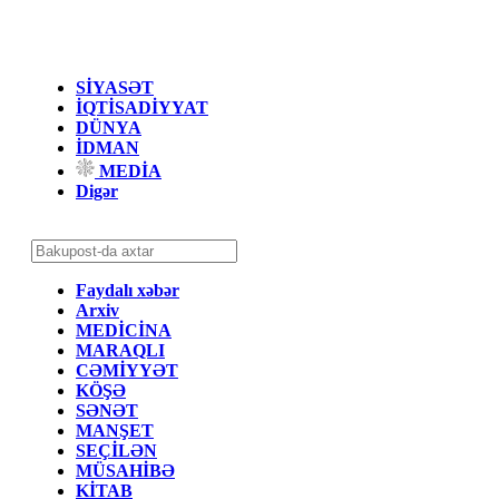
SİYASƏT
İQTİSADİYYAT
DÜNYA
İDMAN
MEDİA
Digər
Faydalı xəbər
Arxiv
MEDİCİNA
MARAQLI
CƏMİYYƏT
KÖŞƏ
SƏNƏT
MANŞET
SEÇİLƏN
MÜSAHİBƏ
KİTAB