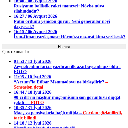
16:40 / 06 Avqust 2026
Rusiyanın ballistik raket manevri: Növbə nüvə
silahındadır?
16:27 / 06 Avqust 2026
Putin ordunu yenidən qurur: Yeni generallar nəyi
dəyişəcək?
16:15 / 06 Avqust 2026
İran-Oman razılaşması: Hörmüzə nəzarət kimə veriləcək?
Hamısı
Çox oxunanlar
01:53 / 13 İyul 2026
Zeynəb adını tarixə yazdıran ilk azərbaycanlı qız oldu -
FOTO
11:05 / 10 İyul 2026
“Arzum”la Etibar Məmmədovu nə birləşdirir?
–
Sensasion detal
16:44 / 18 İyul 2026
90-cı illərin məşhur müğənnisinin son görüntüsü diqqət
çəkdi —
FOTO
10:35 / 31 İyul 2026
Maaş və pensiyalarla bağlı müjdə –
Çoxdan gözlənilirdi,
tarix bilindi
14:18 / 12 İyul 2026