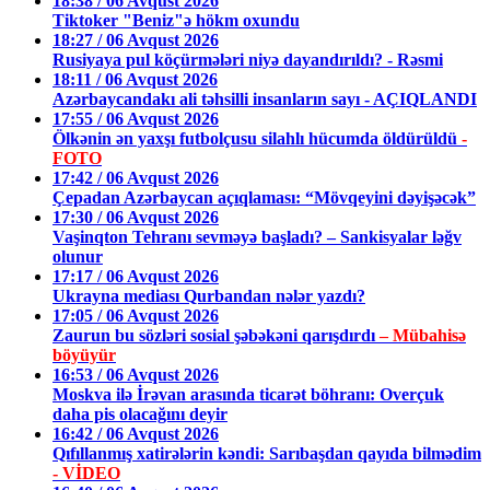
18:38 / 06 Avqust 2026
Tiktoker "Beniz"ə hökm oxundu
18:27 / 06 Avqust 2026
Rusiyaya pul köçürmələri niyə dayandırıldı? - Rəsmi
18:11 / 06 Avqust 2026
Azərbaycandakı ali təhsilli insanların sayı - AÇIQLANDI
17:55 / 06 Avqust 2026
Ölkənin ən yaxşı futbolçusu silahlı hücumda öldürüldü
-
FOTO
17:42 / 06 Avqust 2026
Çepadan Azərbaycan açıqlaması: “Mövqeyini dəyişəcək”
17:30 / 06 Avqust 2026
Vaşinqton Tehranı sevməyə başladı? – Sankisyalar ləğv
olunur
17:17 / 06 Avqust 2026
Ukrayna mediası Qurbandan nələr yazdı?
17:05 / 06 Avqust 2026
Zaurun bu sözləri sosial şəbəkəni qarışdırdı
– Mübahisə
böyüyür
16:53 / 06 Avqust 2026
Moskva ilə İrəvan arasında ticarət böhranı: Overçuk
daha pis olacağını deyir
16:42 / 06 Avqust 2026
Qıfıllanmış xatirələrin kəndi: Sarıbaşdan qayıda bilmədim
- VİDEO