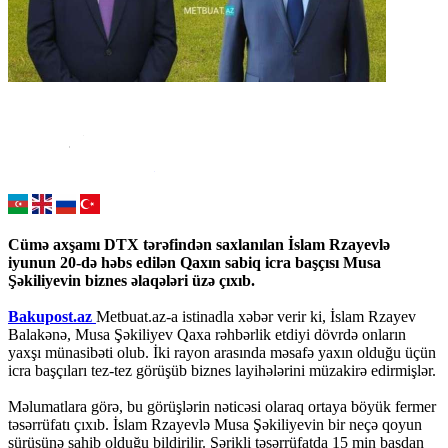
Cümə axşamı DTX tərəfindən saxlanılan İslam Rzayevlə
iyunun 20-də həbs edilən Qaxın sabiq icra başçısı Musa
Şəkiliyevin biznes əlaqələri üzə çıxıb.
Bakupost.az
Metbuat.az-a istinadla xəbər verir ki, İslam Rzayev
Balakənə, Musa Şəkiliyev Qaxa rəhbərlik etdiyi dövrdə onların
yaxşı münasibəti olub. İki rayon arasında məsafə yaxın olduğu üçün
icra başçıları tez-tez görüşüb biznes layihələrini müzakirə edirmişlər.
Məlumatlara görə, bu görüşlərin nəticəsi olaraq ortaya böyük fermer
təsərrüfatı çıxıb. İslam Rzayevlə Musa Şəkiliyevin bir neçə qoyun
sürüsünə sahib olduğu bildirilir. Şərikli təsərrüfatda 15 min başdan