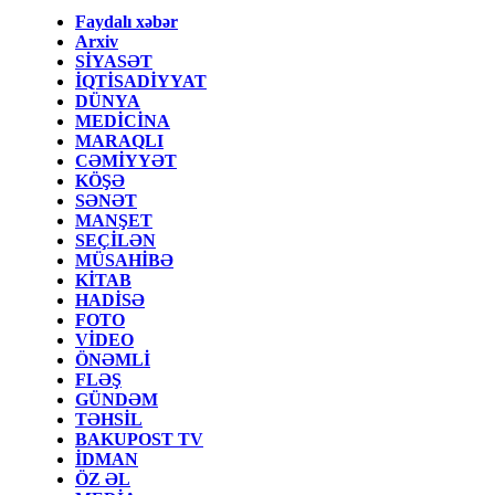
Faydalı xəbər
Arxiv
SİYASƏT
İQTİSADİYYAT
DÜNYA
MEDİCİNA
MARAQLI
CƏMİYYƏT
KÖŞƏ
SƏNƏT
MANŞET
SEÇİLƏN
MÜSAHİBƏ
KİTAB
HADİSƏ
FOTO
VİDEO
ÖNƏMLİ
FLƏŞ
GÜNDƏM
TƏHSİL
BAKUPOST TV
İDMAN
ÖZ ƏL