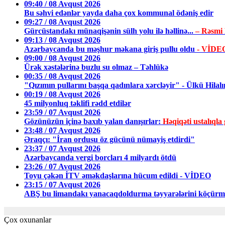
09:40 / 08 Avqust 2026
Bu səhvi edənlər yayda daha çox kommunal ödəniş edir
09:27 / 08 Avqust 2026
Gürcüstandakı münaqişənin sülh yolu ilə həllinə...
– Rəsmi
09:13 / 08 Avqust 2026
Azərbaycanda bu məşhur məkana giriş pullu oldu
- VİDE
09:00 / 08 Avqust 2026
Ürək xəstələrinə buzlu su olmaz – Təhlükə
00:35 / 08 Avqust 2026
"Qızımın pullarını başqa qadınlara xərcləyir" - Ülkü Hilalı
00:19 / 08 Avqust 2026
45 milyonluq təklifi rədd etdilər
23:59 / 07 Avqust 2026
Gözünüzün içinə baxıb yalan danışırlar:
Həqiqəti ustalıq
23:48 / 07 Avqust 2026
Əraqçı: "İran ordusu öz gücünü nümayiş etdirdi"
23:37 / 07 Avqust 2026
Azərbaycanda vergi borcları 4 milyardı ötdü
23:26 / 07 Avqust 2026
Toyu çəkən İTV əməkdaşlarına hücum edildi - VİDEO
23:15 / 07 Avqust 2026
ABŞ bu limandakı yanacaqdoldurma təyyarələrini köçürmə
Çox oxunanlar