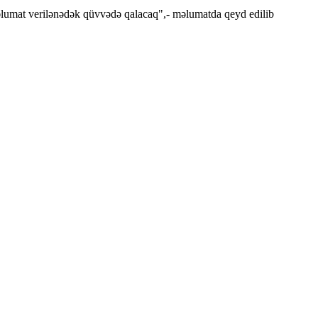
əlumat verilənədək qüvvədə qalacaq",- məlumatda qeyd edilib