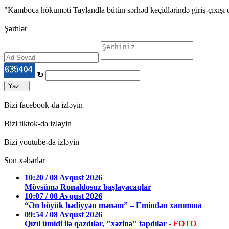
"Kamboca hökuməti Taylandla bütün sərhəd keçidlərində giriş-çıxışı 
Şərhlər
↻
Yaz...
Bizi facebook-da izləyin
Bizi tiktok-da izləyin
Bizi youtube-da izləyin
Son xəbərlər
10:20 / 08 Avqust 2026
Mövsümə Ronaldosuz başlayacaqlar
10:07 / 08 Avqust 2026
“Ən böyük hədiyyən mənəm” – Emindən xanımına
09:54 / 08 Avqust 2026
Qızıl ümidi ilə qazdılar, "xəzinə" tapdılar
- FOTO