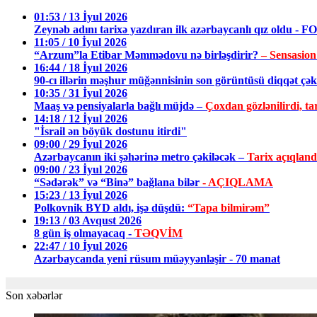
01:53 / 13 İyul 2026
Zeynəb adını tarixə yazdıran ilk azərbaycanlı qız oldu - 
11:05 / 10 İyul 2026
“Arzum”la Etibar Məmmədovu nə birləşdirir?
– Sensasion
16:44 / 18 İyul 2026
90-cı illərin məşhur müğənnisinin son görüntüsü diqqət ç
10:35 / 31 İyul 2026
Maaş və pensiyalarla bağlı müjdə –
Çoxdan gözlənilirdi, tar
14:18 / 12 İyul 2026
"İsrail ən böyük dostunu itirdi"
09:00 / 29 İyul 2026
Azərbaycanın iki şəhərinə metro çəkiləcək –
Tarix açıqland
09:00 / 23 İyul 2026
“Sədərək” və “Binə” bağlana bilər
- AÇIQLAMA
15:23 / 13 İyul 2026
Polkovnik BYD aldı, işə düşdü:
“Tapa bilmirəm”
19:13 / 03 Avqust 2026
8 gün iş olmayacaq -
TƏQVİM
22:47 / 10 İyul 2026
Azərbaycanda yeni rüsum müəyyənləşir - 70 manat
Son xəbərlər