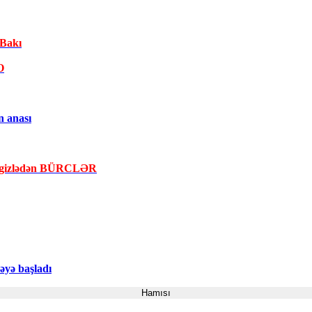
 Bakı
O
n anası
la gizlədən BÜRCLƏR
yə başladı
Hamısı