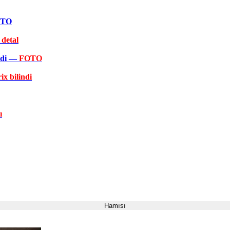
FOTO
 detal
əkdi —
FOTO
ix bilindi
ı
Hamısı