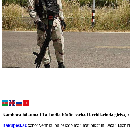
Kamboca hökuməti Tailandla bütün sərhəd keçidlərində giriş-çıx
Bakupost.az
xəbər verir ki, bu barədə məlumat ölkənin Daxili İşlər N