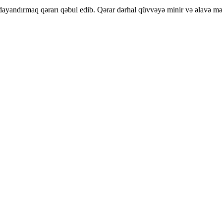
dayandırmaq qərarı qəbul edib. Qərar dərhal qüvvəyə minir və əlavə m