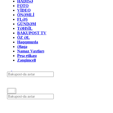
HADİSƏ
FOTO
VİDEO
ÖNƏMLİ
FLƏŞ
GÜNDƏM
TƏHSİL
BAKUPOST TV
ÖZ ƏL
Haqqımızda
Əlaqə
Namaz Vaxtları
Peşə etikası
Zəngimcell