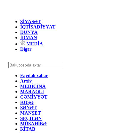
SİYASƏT
İQTİSADİYYAT
DÜNYA
İDMAN
MEDİA
Digər
Faydalı xəbər
Arxiv
MEDİCİNA
MARAQLI
CƏMİYYƏT
KÖŞƏ
SƏNƏT
MANŞET
SEÇİLƏN
MÜSAHİBƏ
KİTAB