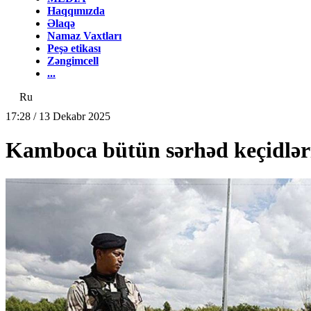
Haqqımızda
Əlaqə
Namaz Vaxtları
Peşə etikası
Zəngimcell
...
Ru
17:28 / 13 Dekabr 2025
Kamboca bütün sərhəd keçidləri