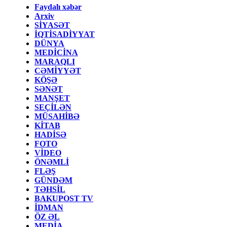
Faydalı xəbər
Arxiv
SİYASƏT
İQTİSADİYYAT
DÜNYA
MEDİCİNA
MARAQLI
CƏMİYYƏT
KÖŞƏ
SƏNƏT
MANŞET
SEÇİLƏN
MÜSAHİBƏ
KİTAB
HADİSƏ
FOTO
VİDEO
ÖNƏMLİ
FLƏŞ
GÜNDƏM
TƏHSİL
BAKUPOST TV
İDMAN
ÖZ ƏL
MEDİA