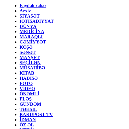
Faydalı xəbər
Arxiv
SİYASƏT
İQTİSADİYYAT
DÜNYA
MEDİCİNA
MARAQLI
CƏMİYYƏT
KÖŞƏ
SƏNƏT
MANŞET
SEÇİLƏN
MÜSAHİBƏ
KİTAB
HADİSƏ
FOTO
VİDEO
ÖNƏMLİ
FLƏŞ
GÜNDƏM
TƏHSİL
BAKUPOST TV
İDMAN
ÖZ ƏL