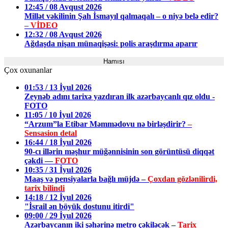
12:45 / 08 Avqust 2026
Millət vəkilinin Şah İsmayıl qalmaqalı – o niyə belə edir?
– VİDEO
12:32 / 08 Avqust 2026
Ağdaşda nişan münaqişəsi: polis araşdırma aparır
Hamısı
Çox oxunanlar
01:53 / 13 İyul 2026
Zeynəb adını tarixə yazdıran ilk azərbaycanlı qız oldu -
FOTO
11:05 / 10 İyul 2026
“Arzum”la Etibar Məmmədovu nə birləşdirir?
–
Sensasion detal
16:44 / 18 İyul 2026
90-cı illərin məşhur müğənnisinin son görüntüsü diqqət
çəkdi —
FOTO
10:35 / 31 İyul 2026
Maaş və pensiyalarla bağlı müjdə –
Çoxdan gözlənilirdi,
tarix bilindi
14:18 / 12 İyul 2026
"İsrail ən böyük dostunu itirdi"
09:00 / 29 İyul 2026
Azərbaycanın iki şəhərinə metro çəkiləcək –
Tarix