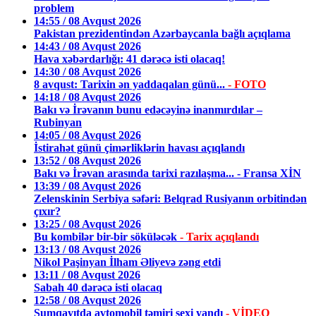
problem
14:55 / 08 Avqust 2026
Pakistan prezidentindən Azərbaycanla bağlı açıqlama
14:43 / 08 Avqust 2026
Hava xəbərdarlığı: 41 dərəcə isti olacaq!
14:30 / 08 Avqust 2026
8 avqust: Tarixin ən yaddaqalan günü...
- FOTO
14:18 / 08 Avqust 2026
Bakı və İrəvanın bunu edəcəyinə inanmırdılar –
Rubinyan
14:05 / 08 Avqust 2026
İstirahət günü çimərliklərin havası açıqlandı
13:52 / 08 Avqust 2026
Bakı və İrəvan arasında tarixi razılaşma... - Fransa XİN
13:39 / 08 Avqust 2026
Zelenskinin Serbiya səfəri: Belqrad Rusiyanın orbitindən
çıxır?
13:25 / 08 Avqust 2026
Bu kombilər bir-bir söküləcək
- Tarix açıqlandı
13:13 / 08 Avqust 2026
Nikol Paşinyan İlham Əliyevə zəng etdi
13:11 / 08 Avqust 2026
Sabah 40 dərəcə isti olacaq
12:58 / 08 Avqust 2026
Sumqayıtda avtomobil təmiri sexi yandı
- VİDEO