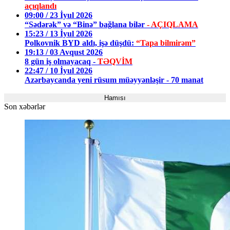
açıqlandı
09:00 / 23 İyul 2026
“Sədərək” və “Binə” bağlana bilər
- AÇIQLAMA
15:23 / 13 İyul 2026
Polkovnik BYD aldı, işə düşdü:
“Tapa bilmirəm”
19:13 / 03 Avqust 2026
8 gün iş olmayacaq -
TƏQVİM
22:47 / 10 İyul 2026
Azərbaycanda yeni rüsum müəyyənləşir - 70 manat
Hamısı
Son xəbərlər