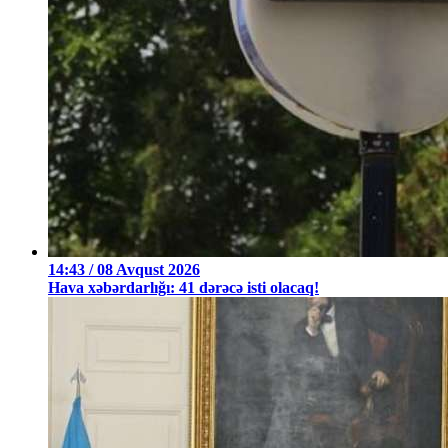
14:43 / 08 Avqust 2026
Hava xəbərdarlığı: 41 dərəcə isti olacaq!