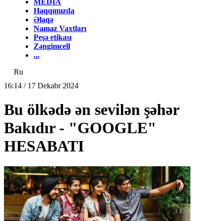
MEDİA
Haqqımızda
Əlaqə
Namaz Vaxtları
Peşə etikası
Zəngimcell
...
Ru
16:14 / 17 Dekabr 2024
Bu ölkədə ən sevilən şəhər
Bakıdır - "GOOGLE"
HESABATI