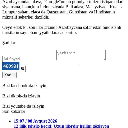
Azərbaycandan əlavə, "Google"un ən populyar turizm istiqamətləri
siyahısına, həmçinin İndoneziyada Bali adası, Malayziyada Kuala-
Lumpur şəhəri, eləcə də Qazaxıstan, Gürcüstan və Hindistanın
müxtəlif şəhərləri daxildir.
Qeyd edək ki, son illər ərzində Azərbaycana səfər edən hindistanlı
turistlərin sayı əhəmiyyətli dərəcədə artıb.
Şərhlər
↻
Yaz...
Bizi facebook-da izləyin
Bizi tiktok-da izləyin
Bizi youtube-da izləyin
Son xəbərlər
15:07 / 08 Avqust 2026
12 illik təhsilə keçid: Uzun illərdir həllini gözləyən