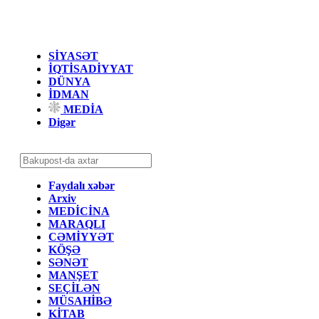
SİYASƏT
İQTİSADİYYAT
DÜNYA
İDMAN
MEDİA
Digər
Faydalı xəbər
Arxiv
MEDİCİNA
MARAQLI
CƏMİYYƏT
KÖŞƏ
SƏNƏT
MANŞET
SEÇİLƏN
MÜSAHİBƏ
KİTAB