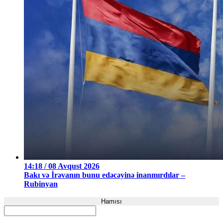
14:18 / 08 Avqust 2026
Bakı və İrəvanın bunu edəcəyinə inanmırdılar –
Rubinyan
Hamısı