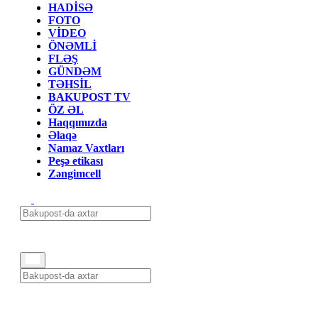
HADİSƏ
FOTO
VİDEO
ÖNƏMLİ
FLƏŞ
GÜNDƏM
TƏHSİL
BAKUPOST TV
ÖZ ƏL
Haqqımızda
Əlaqə
Namaz Vaxtları
Peşə etikası
Zəngimcell