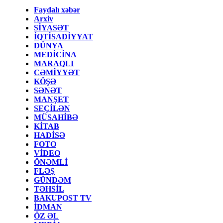
Faydalı xəbər
Arxiv
SİYASƏT
İQTİSADİYYAT
DÜNYA
MEDİCİNA
MARAQLI
CƏMİYYƏT
KÖŞƏ
SƏNƏT
MANŞET
SEÇİLƏN
MÜSAHİBƏ
KİTAB
HADİSƏ
FOTO
VİDEO
ÖNƏMLİ
FLƏŞ
GÜNDƏM
TƏHSİL
BAKUPOST TV
İDMAN
ÖZ ƏL