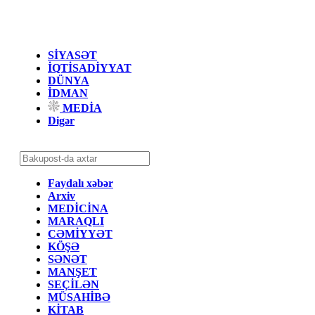
SİYASƏT
İQTİSADİYYAT
DÜNYA
İDMAN
MEDİA
Digər
Faydalı xəbər
Arxiv
MEDİCİNA
MARAQLI
CƏMİYYƏT
KÖŞƏ
SƏNƏT
MANŞET
SEÇİLƏN
MÜSAHİBƏ
KİTAB