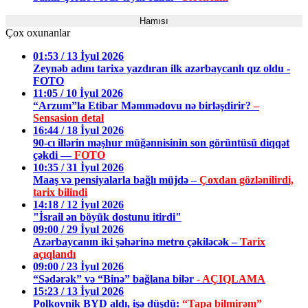
Hamısı
Çox oxunanlar
01:53 / 13 İyul 2026
Zeynəb adını tarixə yazdıran ilk azərbaycanlı qız oldu -
FOTO
11:05 / 10 İyul 2026
“Arzum”la Etibar Məmmədovu nə birləşdirir?
–
Sensasion detal
16:44 / 18 İyul 2026
90-cı illərin məşhur müğənnisinin son görüntüsü diqqət
çəkdi —
FOTO
10:35 / 31 İyul 2026
Maaş və pensiyalarla bağlı müjdə –
Çoxdan gözlənilirdi,
tarix bilindi
14:18 / 12 İyul 2026
"İsrail ən böyük dostunu itirdi"
09:00 / 29 İyul 2026
Azərbaycanın iki şəhərinə metro çəkiləcək –
Tarix
açıqlandı
09:00 / 23 İyul 2026
“Sədərək” və “Binə” bağlana bilər
- AÇIQLAMA
15:23 / 13 İyul 2026
Polkovnik BYD aldı, işə düşdü:
“Tapa bilmirəm”