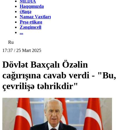
MEDİA
Haqqımızda
Əlaqə
Namaz Vaxtları
Peşə etikası
Zəngimcell
...
Ru
17:37 / 25 Mart 2025
Dövlət Baxçalı Özəlin
cağırışına cavab verdi - "Bu,
çevrilişə təhrikdir"