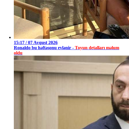
15:17 / 07 Avqust 2026
Ronaldo bu həftəsonu evlənir -
Toyun detalları məlum
oldu