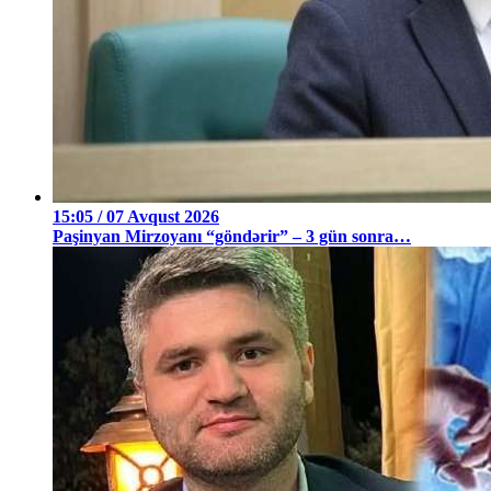
15:05 / 07 Avqust 2026
Paşinyan Mirzoyanı “göndərir” – 3 gün sonra…