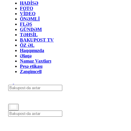
HADİSƏ
FOTO
VİDEO
ÖNƏMLİ
FLƏŞ
GÜNDƏM
TƏHSİL
BAKUPOST TV
ÖZ ƏL
Haqqımızda
Əlaqə
Namaz Vaxtları
Peşə etikası
Zəngimcell