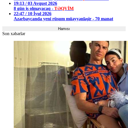
19:13 / 03 Avqust 2026
8 gün iş olmayacaq -
TƏQVİM
22:47 / 10 İyul 2026
Azərbaycanda yeni rüsum müəyyənləşir - 70 manat
Hamısı
Son xəbərlər