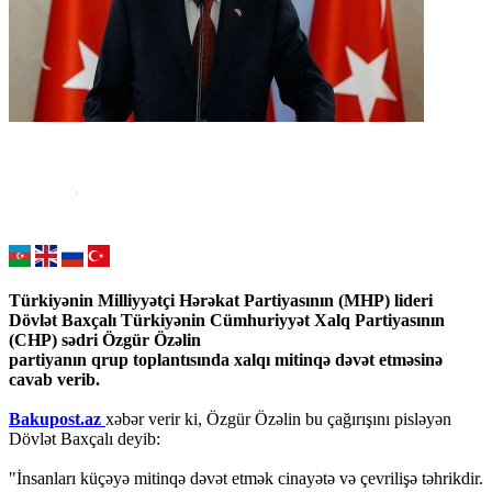
Türkiyənin Milliyyətçi Hərəkat Partiyasının (MHP) lideri
Dövlət Baxçalı Türkiyənin Cümhuriyyət Xalq Partiyasının
(CHP) sədri Özgür Özəlin
partiyanın qrup toplantısında xalqı mitinqə dəvət etməsinə
cavab verib.
Bakupost.az
xəbər verir ki, Özgür Özəlin bu çağırışını pisləyən
Dövlət Baxçalı deyib:
"İnsanları küçəyə mitinqə dəvət etmək cinayətə və çevrilişə təhrikdir.