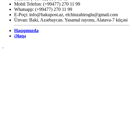
Mobil Telefon: (+99477) 270 11 99
Whatsapp: (+99477) 270 11 99
E-Poçt:
info@bakupost.az
,
elchinzahiroglu@gmail.com
Ünvan: Baki, Azərbaycan. Yasamal rayonu, Alatava-7 küçəsi
Haqqımızda
Əlaqə