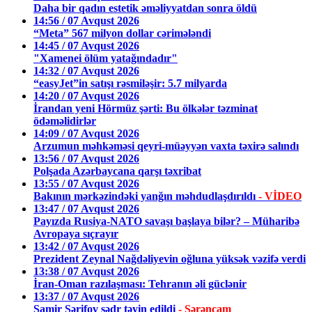
Daha bir qadın estetik əməliyyatdan sonra öldü
14:56 / 07 Avqust 2026
“Meta” 567 milyon dollar cərimələndi
14:45 / 07 Avqust 2026
"Xamenei ölüm yatağındadır"
14:32 / 07 Avqust 2026
“easyJet”in satışı rəsmiləşir: 5.7 milyarda
14:20 / 07 Avqust 2026
İrandan yeni Hörmüz şərti: Bu ölkələr təzminat
ödəməlidirlər
14:09 / 07 Avqust 2026
Arzumun məhkəməsi qeyri-müəyyən vaxta təxirə salındı
13:56 / 07 Avqust 2026
Polşada Azərbaycana qarşı təxribat
13:55 / 07 Avqust 2026
Bakının mərkəzindəki yanğın məhdudlaşdırıldı
- VİDEO
13:47 / 07 Avqust 2026
Payızda Rusiya-NATO savaşı başlaya bilər? – Müharibə
Avropaya sıçrayır
13:42 / 07 Avqust 2026
Prezident Zeynal Nağdəliyevin oğluna yüksək vəzifə verdi
13:38 / 07 Avqust 2026
İran-Oman razılaşması: Tehranın əli güclənir
13:37 / 07 Avqust 2026
Samir Şərifov sədr təyin edildi
- Sərəncam