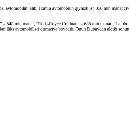
l avtomobilini alıb. Həmin avtomobilin qiyməti isə 350 min manat civa
us” – 548 min manat, “Rolls-Royce Cullinan” – 685 min manat, “Lam
kilən lüks avtomobilləri qırmızıya boyadıb. Onun Dubaydan aldığı sonun