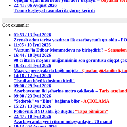
Uşaqlar üçün internetdə yeni dövr başlayır –
Qaydalar sərtl
22:41 / 06 Avqust 2026
Tramp kəşfiyyat rəsmiləri ilə görüş keçirdi
Çox oxunanlar
01:53 / 13 İyul 2026
Zeynəb adını tarixə yazdıran ilk azərbaycanlı qız oldu - 
11:05 / 10 İyul 2026
“Arzum”la Etibar Məmmədovu nə birləşdirir?
– Sensasion
16:44 / 18 İyul 2026
90-cı illərin məşhur müğənnisinin son görüntüsü diqqət ç
10:35 / 31 İyul 2026
Maaş və pensiyalarla bağlı müjdə –
Çoxdan gözlənilirdi, tar
14:18 / 12 İyul 2026
"İsrail ən böyük dostunu itirdi"
09:00 / 29 İyul 2026
Azərbaycanın iki şəhərinə metro çəkiləcək –
Tarix açıqland
09:00 / 23 İyul 2026
“Sədərək” və “Binə” bağlana bilər
- AÇIQLAMA
15:23 / 13 İyul 2026
Polkovnik BYD aldı, işə düşdü:
“Tapa bilmirəm”
22:47 / 10 İyul 2026
Azərbaycanda yeni rüsum müəyyənləşir - 70 manat
19:13 / 03 Avqust 2026