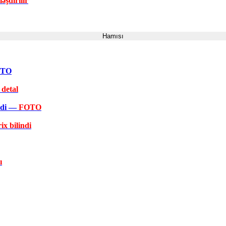
əşdirilir
Hamısı
FOTO
 detal
əkdi —
FOTO
ix bilindi
ı