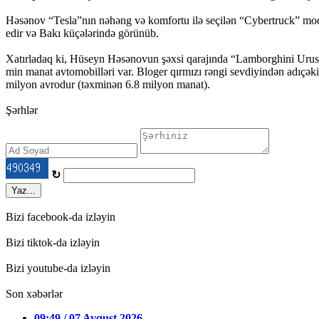
Həsənov “Tesla”nın nəhəng və komfortu ilə seçilən “Cybertruck” mode
edir və Bakı küçələrində görünüb.
Xatırladaq ki, Hüseyn Həsənovun şəxsi qarajında “Lamborghini Ur
min manat avtomobilləri var. Bloger qırmızı rəngi sevdiyindən adıçə
milyon avrodur (təxminən 6.8 milyon manat).
Şərhlər
↻
Yaz...
Bizi facebook-da izləyin
Bizi tiktok-da izləyin
Bizi youtube-da izləyin
Son xəbərlər
09:49 / 07 Avqust 2026