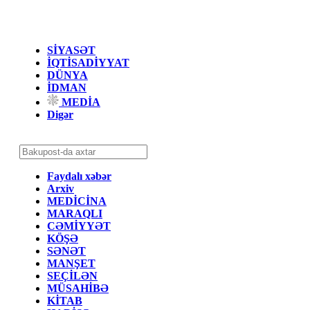
SİYASƏT
İQTİSADİYYAT
DÜNYA
İDMAN
MEDİA
Digər
Faydalı xəbər
Arxiv
MEDİCİNA
MARAQLI
CƏMİYYƏT
KÖŞƏ
SƏNƏT
MANŞET
SEÇİLƏN
MÜSAHİBƏ
KİTAB