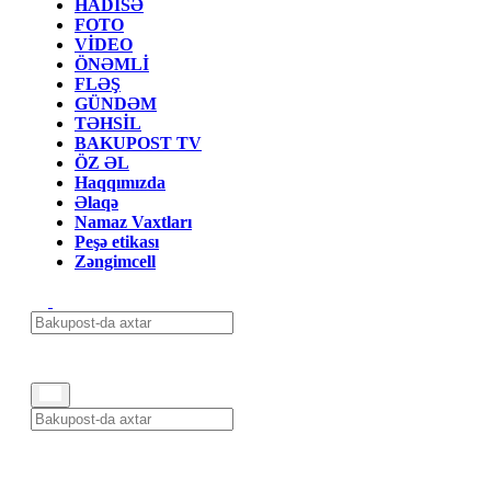
HADİSƏ
FOTO
VİDEO
ÖNƏMLİ
FLƏŞ
GÜNDƏM
TƏHSİL
BAKUPOST TV
ÖZ ƏL
Haqqımızda
Əlaqə
Namaz Vaxtları
Peşə etikası
Zəngimcell