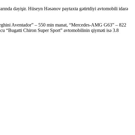
rında dəyişir. Hüseyn Həsənov paytaxta gətirtdiyi avtomobili idarə
borghini Aventador” – 550 min manat, “Mercedes-AMG G63” – 822
cu “Bugatti Chiron Super Sport” avtomobilinin qiyməti isə 3.8