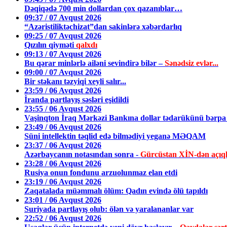
Dəqiqədə 700 min dollardan çox qazanıblar…
09:37 / 07 Avqust 2026
“Azəristiliktəchizat”dan sakinlərə xəbərdarlıq
09:25 / 07 Avqust 2026
Qızılın qiyməti
qalxdı
09:13 / 07 Avqust 2026
Bu qərar minlərlə ailəni sevindirə bilər –
Sənədsiz evlər...
09:00 / 07 Avqust 2026
Bir stəkanı təzyiqi xeyli salır...
23:59 / 06 Avqust 2026
İranda partlayış səsləri eşidildi
23:55 / 06 Avqust 2026
Vaşinqton İraq Mərkəzi Bankına dollar tədarükünü bərpa 
23:49 / 06 Avqust 2026
Süni intellektin təqlid edə bilmədiyi yeganə MƏQAM
23:37 / 06 Avqust 2026
Azərbaycanın notasından sonra -
Gürcüstan XİN-dən açıq
23:28 / 06 Avqust 2026
Rusiya onun fondunu arzuolunmaz elan etdi
23:19 / 06 Avqust 2026
Zaqatalada müəmmalı ölüm: Qadın evində ölü tapıldı
23:01 / 06 Avqust 2026
Suriyada partlayış olub: ölən və yaralananlar var
22:52 / 06 Avqust 2026