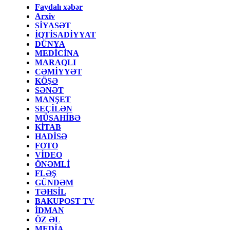
Faydalı xəbər
Arxiv
SİYASƏT
İQTİSADİYYAT
DÜNYA
MEDİCİNA
MARAQLI
CƏMİYYƏT
KÖŞƏ
SƏNƏT
MANŞET
SEÇİLƏN
MÜSAHİBƏ
KİTAB
HADİSƏ
FOTO
VİDEO
ÖNƏMLİ
FLƏŞ
GÜNDƏM
TƏHSİL
BAKUPOST TV
İDMAN
ÖZ ƏL
MEDİA