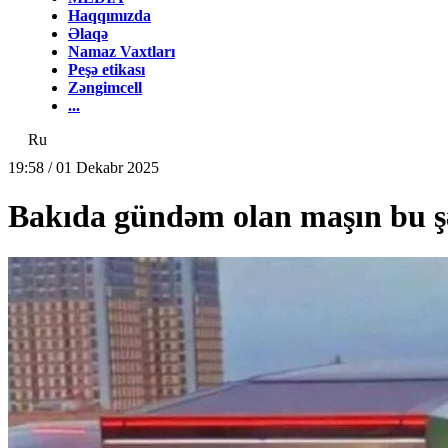
Haqqımızda
Əlaqə
Namaz Vaxtları
Peşə etikası
Zəngimcell
...
Ru
19:58 / 01 Dekabr 2025
Bakıda gündəm olan maşın bu ş