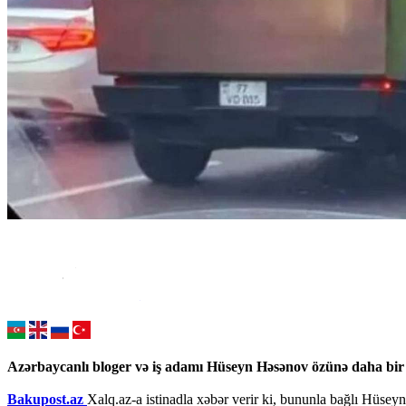
Azərbaycanlı bloger və iş adamı Hüseyn Həsənov özünə daha bir 
Bakupost.az
Xalq.az-a istinadla xəbər verir ki, bununla bağlı Hüsey