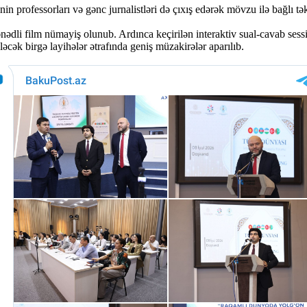
 professorları və gənc jurnalistləri də çıxış edərək mövzu ilə bağlı təkli
nədli film nümayiş olunub. Ardınca keçirilən interaktiv sual-cavab ses
əcək birgə layihələr ətrafında geniş müzakirələr aparılıb.