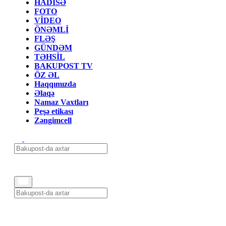
HADİSƏ
FOTO
VİDEO
ÖNƏMLİ
FLƏŞ
GÜNDƏM
TƏHSİL
BAKUPOST TV
ÖZ ƏL
Haqqımızda
Əlaqə
Namaz Vaxtları
Peşə etikası
Zəngimcell