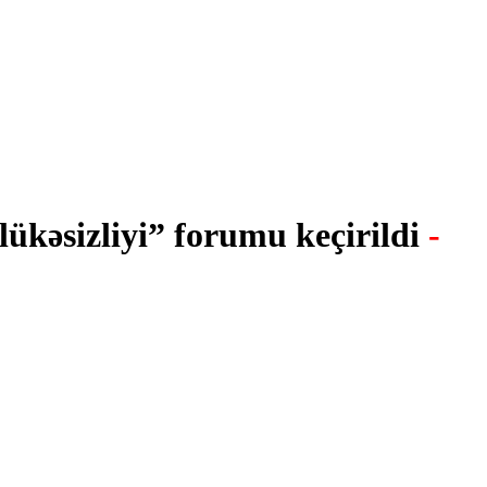
ükəsizliyi” forumu keçirildi
-