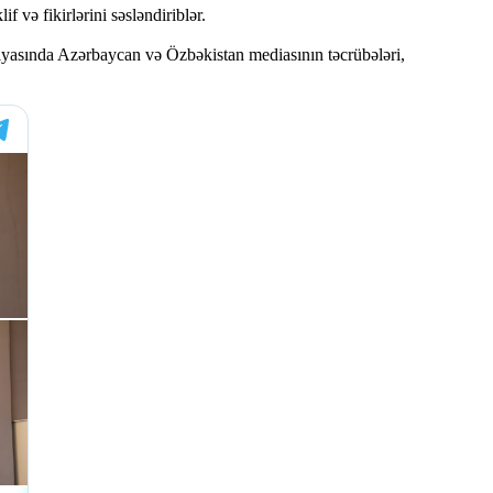
f və fikirlərini səsləndiriblər.
siyasında Azərbaycan və Özbəkistan mediasının təcrübələri,