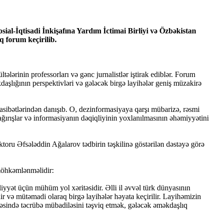
ial-İqtisadi İnkişafına Yardım İctimai Birliyi və Özbəkistan
q forum keçirilib.
ərinin professorları və gənc jurnalistlər iştirak ediblər. Forum
aşlığının perspektivləri və gələcək birgə layihələr geniş müzakirə
asibətlərindən danışıb. O, dezinformasiyaya qarşı mübarizə, rəsmi
çağırışlar və informasiyanın dəqiqliyinin yoxlanılmasının əhəmiyyətini
oru Əfsələddin Ağalarov tədbirin təşkilinə göstərilən dəstəyə görə
 möhkəmlənməlidir:
iyyət üçün mühüm yol xəritəsidir. Əlli il əvvəl türk dünyasının
nir və mütəmadi olaraq birgə layihələr həyata keçirilir. Layihəmizin
həsində təcrübə mübadiləsini təşviq etmək, gələcək əməkdaşlıq