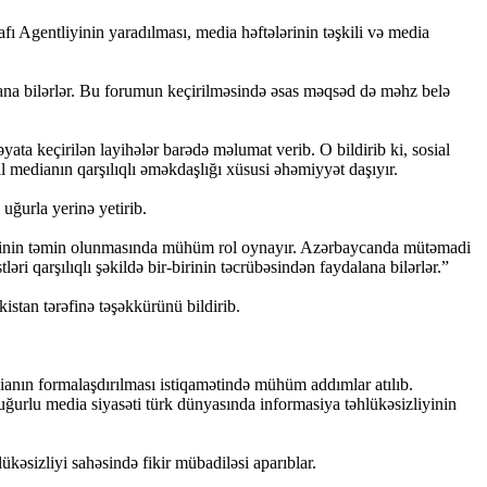
ı Agentliyinin yaradılması, media həftələrinin təşkili və media
alana bilərlər. Bu forumun keçirilməsində əsas məqsəd də məhz belə
ta keçirilən layihələr barədə məlumat verib. O bildirib ki, sosial
l medianın qarşılıqlı əməkdaşlığı xüsusi əhəmiyyət daşıyır.
ğurla yerinə yetirib.
iyinin təmin olunmasında mühüm rol oynayır. Azərbaycanda mütəmadi
ləri qarşılıqlı şəkildə bir-birinin təcrübəsindən faydalana bilərlər.”
tan tərəfinə təşəkkürünü bildirib.
dianın formalaşdırılması istiqamətində mühüm addımlar atılıb.
 uğurlu media siyasəti türk dünyasında informasiya təhlükəsizliyinin
ükəsizliyi sahəsində fikir mübadiləsi aparıblar.