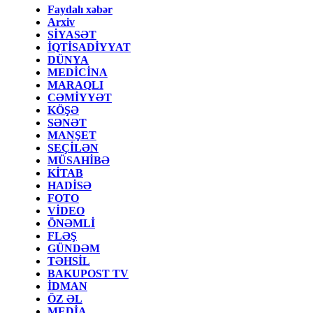
Faydalı xəbər
Arxiv
SİYASƏT
İQTİSADİYYAT
DÜNYA
MEDİCİNA
MARAQLI
CƏMİYYƏT
KÖŞƏ
SƏNƏT
MANŞET
SEÇİLƏN
MÜSAHİBƏ
KİTAB
HADİSƏ
FOTO
VİDEO
ÖNƏMLİ
FLƏŞ
GÜNDƏM
TƏHSİL
BAKUPOST TV
İDMAN
ÖZ ƏL
MEDİA