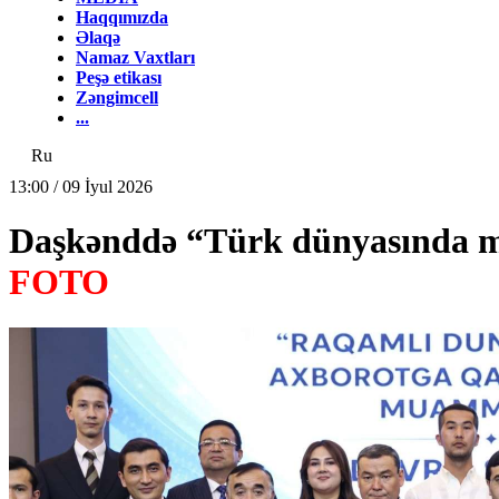
Haqqımızda
Əlaqə
Namaz Vaxtları
Peşə etikası
Zəngimcell
...
Ru
13:00 / 09 İyul 2026
Daşkənddə “Türk dünyasında mən
FOTO