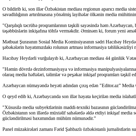
O bildirib ki, son illər Özbəkistan mediası regionun aparıcı media si
savadlılığının artırılmasına yönəlmiş layihələr ölkənin media mühitini
"Qarşılıqlı təcrübə proqramlarının təşkili sayəsində həm Azərbaycan, 
təşəbbüslərin inkişafına töhfə verməkdir. Əminəm ki, forum yeni əmə
Mətbuat Şurasının Sosial Media Komissiyasının sədri Hacıbəy Heydərli 
şəbəkələrin həyatımızdakı rolunun artması informasiya təhlükəsizliyi m
Hacıbəy Heydərli vurğulayıb ki, Azərbaycan mediası 44 günlük Vətən 
"Həmin dövrdə dezinformasiyaya və informasiya manipulyasiyalarına
olaraq media həftələri, təlimlər və peşəkar inkişaf proqramları təşkil edi
Azərbaycan nümayəndə heyəti adından çıxış edən "Editor.az” Media Qr
O qeyd edib ki, Azərbaycanda son illər həyata keçirilən media islahatla
"Xüsusilə media subyektlərinin maddi-texniki bazasının gücləndirilməsi
Özbəkistanın son illərdə müxtəlif sahələrdə əldə etdiyi inkişaf media 
gücləndirilməsi baxımından mühüm nümunədir.”
Panel müzakirələri zamanı Fərid Şahbazlı özbəkistanlı jurnalistlərin sua