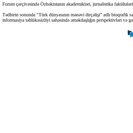
Forum çərçivəsində Özbəkistanın akademikləri, jurnalistika fakültələrinin
Tədbirin sonunda "Türk dünyasının mənəvi dirçəlişi” adlı bioqrafik sə
informasiya təhlükəsizliyi sahəsində əməkdaşlığın perspektivləri və gəl