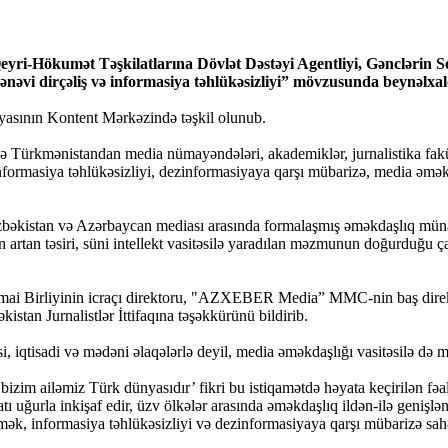
eyri-Hökumət Təşkilatlarına Dövlət Dəstəyi Agentliyi, Gənclərin Sos
 mənəvi dirçəliş və informasiya təhlükəsizliyi” mövzusunda beynəlxal
yasının Kontent Mərkəzində təşkil olunub.
Türkmənistandan media nümayəndələri, akademiklər, jurnalistika fakültəl
formasiya təhlükəsizliyi, dezinformasiyaya qarşı mübarizə, media əməkd
 Özbəkistan və Azərbaycan mediası arasında formalaşmış əməkdaşlıq mün
ın artan təsiri, süni intellekt vasitəsilə yaradılan məzmunun doğurduğu 
timai Birliyinin icraçı direktoru, "AZXEBER Media” MMC-nin baş direkt
tan Jurnalistlər İttifaqına təşəkkürünü bildirib.
i, iqtisadi və mədəni əlaqələrlə deyil, media əməkdaşlığı vasitəsilə də
zim ailəmiz Türk dünyasıdır’ fikri bu istiqamətdə həyata keçirilən fəal
tı uğurla inkişaf edir, üzv ölkələr arasında əməkdaşlıq ildən-ilə genişlə
rmək, informasiya təhlükəsizliyi və dezinformasiyaya qarşı mübarizə sa