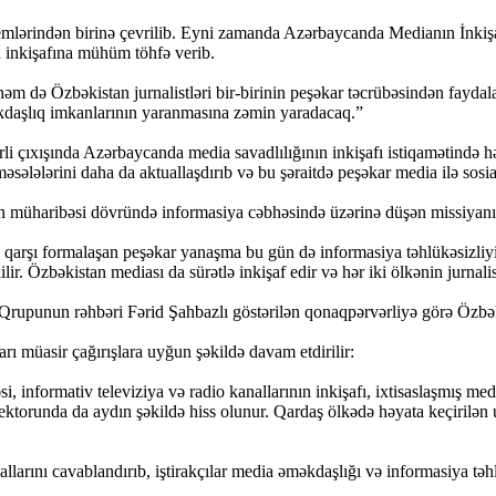
stemlərindən birinə çevrilib. Eyni zamanda Azərbaycanda Medianın İnkişaf
n inkişafına mühüm töhfə verib.
həm də Özbəkistan jurnalistləri bir-birinin peşəkar təcrübəsindən fayd
kdaşlıq imkanlarının yaranmasına zəmin yaradacaq.”
çıxışında Azərbaycanda media savadlılığının inkişafı istiqamətində həya
əsələlərini daha da aktuallaşdırıb və bu şəraitdə peşəkar media ilə sosia
müharibəsi dövründə informasiya cəbhəsində üzərinə düşən missiyanı u
 qarşı formalaşan peşəkar yanaşma bu gün də informasiya təhlükəsizl
lir. Özbəkistan mediası da sürətlə inkişaf edir və hər iki ölkənin jurnalist
upunun rəhbəri Fərid Şahbazlı göstərilən qonaqpərvərliyə görə Özbəkis
rı müasir çağırışlara uyğun şəkildə davam etdirilir:
, informativ televiziya və radio kanallarının inkişafı, ixtisaslaşmış me
sektorunda da aydın şəkildə hiss olunur. Qardaş ölkədə həyata keçirilən
llarını cavablandırıb, iştirakçılar media əməkdaşlığı və informasiya təhl