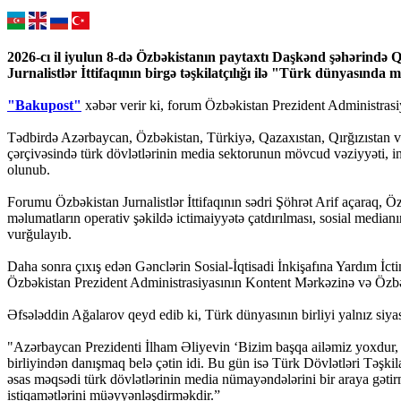
2026-cı il iyulun 8-də Özbəkistanın paytaxtı Daşkənd şəhərində Q
Jurnalistlər İttifaqının birgə təşkilatçılığı ilə "Türk dünyasında
"Bakupost"
xəbər verir ki, forum Özbəkistan Prezident Administrasi
Tədbirdə Azərbaycan, Özbəkistan, Türkiyə, Qazaxıstan, Qırğızıstan və 
çərçivəsində türk dövlətlərinin media sektorunun mövcud vəziyyəti, in
olunub.
Forumu Özbəkistan Jurnalistlər İttifaqının sədri Şöhrət Arif açaraq,
məlumatların operativ şəkildə ictimaiyyətə çatdırılması, sosial median
vurğulayıb.
Daha sonra çıxış edən Gənclərin Sosial-İqtisadi İnkişafına Yardım İc
Özbəkistan Prezident Administrasiyasının Kontent Mərkəzinə və Özbəkis
Əfsələddin Ağalarov qeyd edib ki, Türk dünyasının birliyi yalnız siyas
"Azərbaycan Prezidenti İlham Əliyevin ‘Bizim başqa ailəmiz yoxdur, bi
birliyindən danışmaq belə çətin idi. Bu gün isə Türk Dövlətləri Təşkila
əsas məqsədi türk dövlətlərinin media nümayəndələrini bir araya gəti
istiqamətlərini müəyyənləşdirməkdir.”