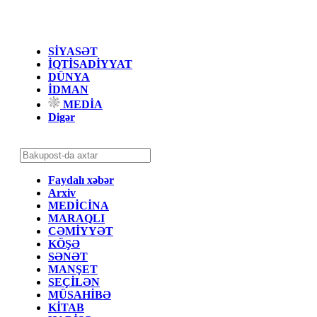
SİYASƏT
İQTİSADİYYAT
DÜNYA
İDMAN
MEDİA
Digər
Faydalı xəbər
Arxiv
MEDİCİNA
MARAQLI
CƏMİYYƏT
KÖŞƏ
SƏNƏT
MANŞET
SEÇİLƏN
MÜSAHİBƏ
KİTAB