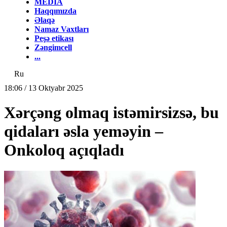
MEDİA
Haqqımızda
Əlaqə
Namaz Vaxtları
Peşə etikası
Zəngimcell
...
Ru
18:06 / 13 Oktyabr 2025
Xərçəng olmaq istəmirsizsə, bu
qidaları əsla yeməyin –
Onkoloq açıqladı