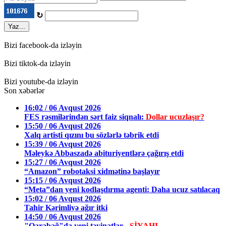
↻
Yaz...
Bizi facebook-da izləyin
Bizi tiktok-da izləyin
Bizi youtube-da izləyin
Son xəbərlər
16:02 / 06 Avqust 2026
FES rəsmilərindən sərt faiz siqnalı:
Dollar ucuzlaşır?
15:50 / 06 Avqust 2026
Xalq artisti qızını bu sözlərlə təbrik etdi
15:39 / 06 Avqust 2026
Məleykə Abbaszadə abituriyentlərə çağırış etdi
15:27 / 06 Avqust 2026
“Amazon” robotaksi xidmətinə başlayır
15:15 / 06 Avqust 2026
“Meta”dan yeni kodlaşdırma agenti: Daha ucuz satılacaq
15:02 / 06 Avqust 2026
Tahir Kərimliyə ağır itki
14:50 / 06 Avqust 2026
"Qarabağ"da yeni təyinatlar
- SİYAHI