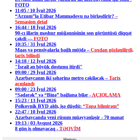
FOTO
11:05 / 10 İyul 2026
“Arzum”la Etibar Məmmədovu nə birləşdirir?
–
Sensasion detal
16:44 / 18 İyul 2026
90-cı illərin məşhur müğənnisinin son görüntüsü diqqət
çəkdi —
FOTO
10:35 / 31 İyul 2026
Maaş və pensiyalarla bağlı müjdə –
Çoxdan gözlənilirdi,
tarix bilindi
14:18 / 12 İyul 2026
"İsrail ən böyük dostunu itirdi"
09:00 / 29 İyul 2026
Azərbaycanın iki şəhərinə metro çəkiləcək –
Tarix
açıqlandı
09:00 / 23 İyul 2026
“Sədərək” və “Binə” bağlana bilər
- AÇIQLAMA
15:23 / 13 İyul 2026
Polkovnik BYD aldı, işə düşdü:
“Tapa bilmirəm”
22:47 / 10 İyul 2026
Azərbaycanda yeni rüsum müəyyənləşir - 70 manat
19:13 / 03 Avqust 2026
8 gün iş olmayacaq -
TƏQVİM
Hamısı