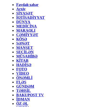
Faydalı xəbər
Arxiv
SİYASƏT
İQTİSADİYYAT
DÜNYA
MEDİCİNA
MARAQLI
CƏMİYYƏT
KÖŞƏ
SƏNƏT
MANŞET
SEÇİLƏN
MÜSAHİBƏ
KİTAB
HADİSƏ
FOTO
VİDEO
ÖNƏMLİ
FLƏŞ
GÜNDƏM
TƏHSİL
BAKUPOST TV
İDMAN
ÖZ ƏL