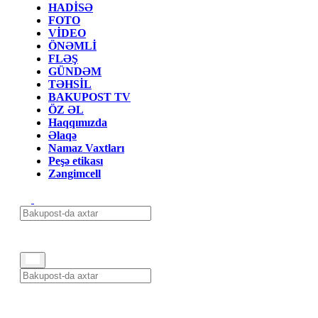
HADİSƏ
FOTO
VİDEO
ÖNƏMLİ
FLƏŞ
GÜNDƏM
TƏHSİL
BAKUPOST TV
ÖZ ƏL
Haqqımızda
Əlaqə
Namaz Vaxtları
Peşə etikası
Zəngimcell