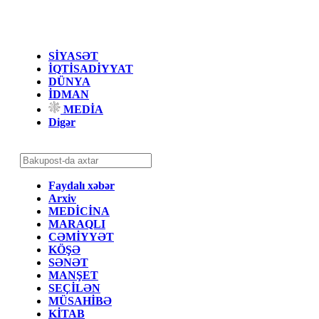
SİYASƏT
İQTİSADİYYAT
DÜNYA
İDMAN
MEDİA
Digər
Faydalı xəbər
Arxiv
MEDİCİNA
MARAQLI
CƏMİYYƏT
KÖŞƏ
SƏNƏT
MANŞET
SEÇİLƏN
MÜSAHİBƏ
KİTAB