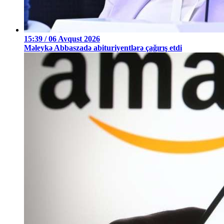
15:39 / 06 Avqust 2026
Məleykə Abbaszadə abituriyentlərə çağırış etdi