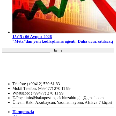
15:15 / 06 Avqust 2026
“Meta”dan yeni kodlaşdırma agenti: Daha ucuz satılacaq
Hamısı
Telefon: (+99412) 530 61 83
Mobil Telefon: (+99477) 270 11 99
Whatsapp: (+99477) 270 11 99
E-Poçt:
info@bakupost.az
,
elchinzahiroglu@gmail.com
Ünvan: Baki, Azərbaycan. Yasamal rayonu, Alatava-7 küçəsi
Haqqımızda