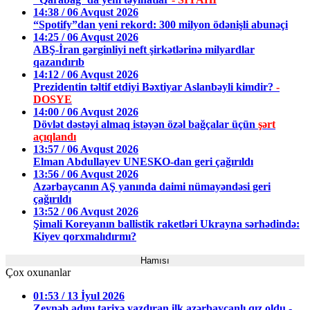
14:38 / 06 Avqust 2026
“Spotify”dan yeni rekord: 300 milyon ödənişli abunəçi
14:25 / 06 Avqust 2026
ABŞ-İran gərginliyi neft şirkətlərinə milyardlar
qazandırıb
14:12 / 06 Avqust 2026
Prezidentin təltif etdiyi Bəxtiyar Aslanbəyli kimdir?
-
DOSYE
14:00 / 06 Avqust 2026
Dövlət dəstəyi almaq istəyən özəl bağçalar üçün
şərt
açıqlandı
13:57 / 06 Avqust 2026
Elman Abdullayev UNESKO-dan geri çağırıldı
13:56 / 06 Avqust 2026
Azərbaycanın AŞ yanında daimi nümayəndəsi geri
çağırıldı
13:52 / 06 Avqust 2026
Şimali Koreyanın ballistik raketləri Ukrayna sərhədində:
Kiyev qorxmalıdırmı?
Hamısı
Çox oxunanlar
01:53 / 13 İyul 2026
Zeynəb adını tarixə yazdıran ilk azərbaycanlı qız oldu -