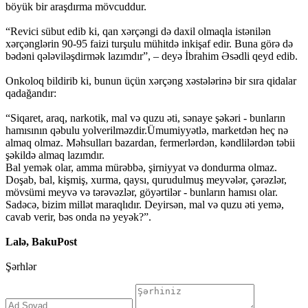
böyük bir araşdırma mövcuddur.
“Revici sübut edib ki, qan xərçəngi də daxil olmaqla istənilən
xərçənglərin 90-95 faizi turşulu mühitdə inkişaf edir. Buna görə də
bədəni qələviləşdirmək lazımdır”, – deyə İbrahim Əsədli qeyd edib.
Onkoloq bildirib ki, bunun üçün xərçəng xəstələrinə bir sıra qidalar
qadağandır:
“Siqaret, araq, narkotik, mal və quzu əti, sənaye şəkəri - bunların
hamısının qəbulu yolverilməzdir.Ümumiyyətlə, marketdən heç nə
almaq olmaz. Məhsulları bazardan, fermerlərdən, kəndlilərdən təbii
şəkildə almaq lazımdır.
Bal yemək olar, amma mürəbbə, şirniyyat və dondurma olmaz.
Doşab, bal, kişmiş, xurma, qaysı, qurudulmuş meyvələr, çərəzlər,
mövsümi meyvə və tərəvəzlər, göyərtilər - bunların hamısı olar.
Sadəcə, bizim millət maraqlıdır. Deyirsən, mal və quzu əti yemə,
cavab verir, bəs onda nə yeyək?”.
Lalə, BakuPost
Şərhlər