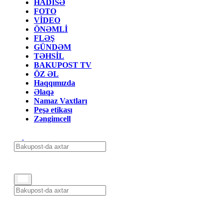
HADİSƏ
FOTO
VİDEO
ÖNƏMLİ
FLƏŞ
GÜNDƏM
TƏHSİL
BAKUPOST TV
ÖZ ƏL
Haqqımızda
Əlaqə
Namaz Vaxtları
Peşə etikası
Zəngimcell