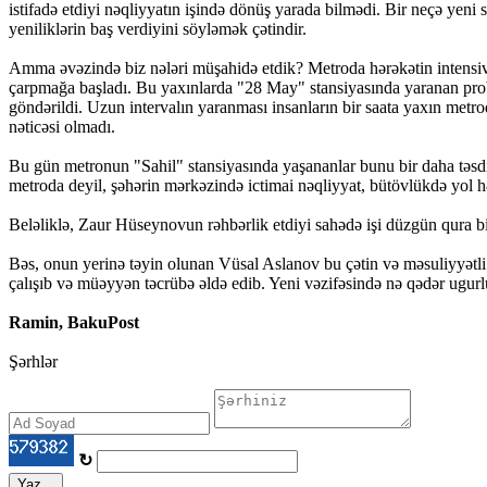
istifadə etdiyi nəqliyyatın işində dönüş yarada bilmədi. Bir neçə yeni s
yeniliklərin baş verdiyini söyləmək çətindir.
Amma əvəzində biz nələri müşahidə etdik? Metroda hərəkətin intensivl
çarpmağa başladı. Bu yaxınlarda "28 May" stansiyasında yaranan prob
göndərildi. Uzun intervalın yaranması insanların bir saata yaxın metrod
nəticəsi olmadı.
Bu gün metronun "Sahil" stansiyasında yaşananlar bunu bir daha təsdiq
metroda deyil, şəhərin mərkəzində ictimai nəqliyyat, bütövlükdə yol hə
Beləliklə, Zaur Hüseynovun rəhbərlik etdiyi sahədə işi düzgün qura bi
Bəs, onun yerinə təyin olunan Vüsal Aslanov bu çətin və məsuliyyətli
çalışıb və müəyyən təcrübə əldə edib. Yeni vəzifəsində nə qədər ugurlu
Ramin, BakuPost
Şərhlər
↻
Yaz...