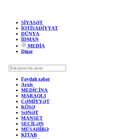
SİYASƏT
İQTİSADİYYAT
DÜNYA
İDMAN
MEDİA
Digər
Faydalı xəbər
Arxiv
MEDİCİNA
MARAQLI
CƏMİYYƏT
KÖŞƏ
SƏNƏT
MANŞET
SEÇİLƏN
MÜSAHİBƏ
KİTAB