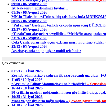
09:00 / 06 Avqust 2026
İsti kakaonun gözlənilməz faydası...
01:36 / 06 Avqust 2026
MN-in "İstirahət evi"nin sabiq rəisi barəsində MƏHKƏ
00:05 / 06 Avqust 2026
"Pul zolağı" başlayır: tezliklə cekpotu aparacaq BÜRCL
23:37 / 05 Avqust 2026
“Yeraltı”nın aktyorları sevgilidir - “Melek”in atası prokuro
23:26 / 05 Avqust 2026
Ceki Çanla görüşmək üçün özlərini maşının önünə atdıl
23:13 / 05 Avqust 2026
Azərbaycanda ən populyar mobil telefonlar
Çox oxunanlar
01:53 / 13 İyul 2026
Zeynəb adını tarixə yazdıran ilk azərbaycanlı qız oldu - 
11:05 / 10 İyul 2026
“Arzum”la Etibar Məmmədovu nə birləşdirir?
– Sensasion
16:44 / 18 İyul 2026
90-cı illərin məşhur müğənnisinin son görüntüsü diqqət ç
10:35 / 31 İyul 2026
Maaş və pensiyalarla bağlı müjdə –
Çoxdan gözlənilirdi, tar
14:18 / 12 İyul 2026