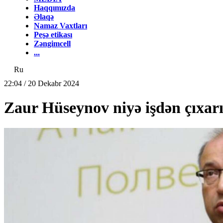
Haqqımızda
Əlaqə
Namaz Vaxtları
Peşə etikası
Zəngimcell
...
Ru
22:04 / 20 Dekabr 2024
Zaur Hüseynov niyə işdən çıx