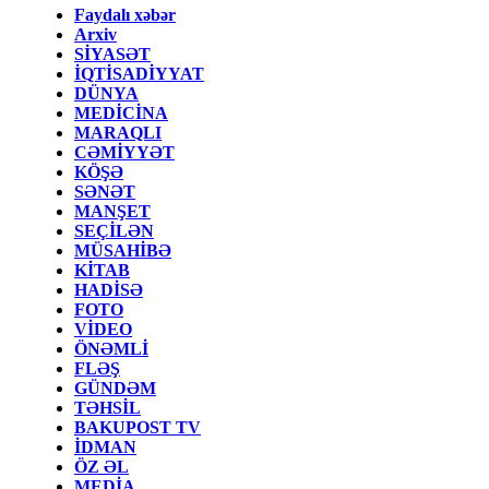
Faydalı xəbər
Arxiv
SİYASƏT
İQTİSADİYYAT
DÜNYA
MEDİCİNA
MARAQLI
CƏMİYYƏT
KÖŞƏ
SƏNƏT
MANŞET
SEÇİLƏN
MÜSAHİBƏ
KİTAB
HADİSƏ
FOTO
VİDEO
ÖNƏMLİ
FLƏŞ
GÜNDƏM
TƏHSİL
BAKUPOST TV
İDMAN
ÖZ ƏL
MEDİA