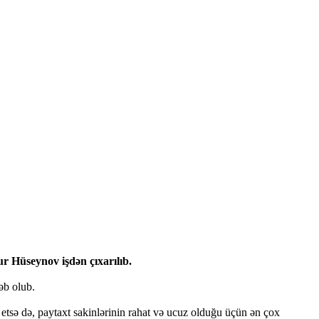
r Hüseynov işdən çıxarılıb.
əb olub.
etsə də, paytaxt sakinlərinin rahat və ucuz olduğu üçün ən çox