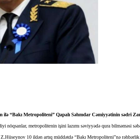
m ilə “Bakı Metropoliteni” Qapalı Səhmdar Cəmiyyətinin sədri Zau
diyi nöqsanlar, metropolitenin işini lazımı səviyyədə qura bilməməsi səb
 Z.Hüseynov 10 ildən artıq müddətdə “Bakı Metropoliteni”nə rəhbərlik 