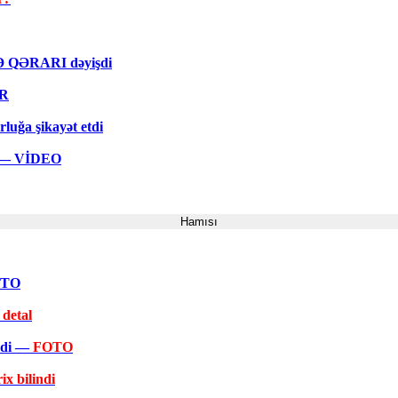
MƏ QƏRARI dəyişdi
ƏR
rluğa şikayət etdi
ar — VİDEO
Hamısı
FOTO
 detal
əkdi —
FOTO
ix bilindi