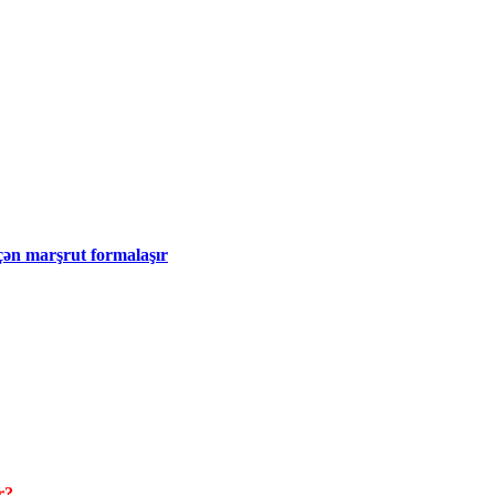
eçən marşrut formalaşır
r?