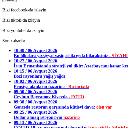
Bizi facebook-da izləyin
Bizi tiktok-da izləyin
Bizi youtube-da izləyin
Son xəbərlər
10:40 / 06 Avqust 2026
Bu ölkələrə şəxsiyyət vəsiqəsi ilə gedə biləcəksiniz
- SİYAHI
10:27 / 06 Avqust 2026
İran Ermənistanda strateji yol tikir: Azərbaycanı kənar k
10:15 / 06 Avqust 2026
Bəzi rayonlara yağış yağdı
10:02 / 06 Avqust 2026
Pensiya alanların nəzərinə
- Bu tarixdə
09:50 / 06 Avqust 2026
Ceyhun Bayramov Kiyevdə
- FOTO
09:38 / 06 Avqust 2026
Gəncədə restoran qarşısında kütləvi dava:
ölən var
09:25 / 06 Avqust 2026
Dollar almaq istəyənlərin
nəzərinə
09:13 / 06 Avqust 2026
COVID-19-a qarşı peyvənd olunanlar
hansı risklə üzləşirlə