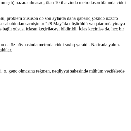
lanmışdı) nəzərə almasaq, ötən 10 il ərzində metro təsərrüfatında ciddi
 Bu, problem xüsusən də son aylarda daha qabarıq şəkildə nəzərə
ası səbəbindən sərnişinlər "28 May"da düşürüldü və qatar müayinəyə
ı xüsusi iclasın keçiriləcəyi bildirildi. İclas keçirilsə də, heç bir
bu da öz növbəsində metroda ciddi sıxlıq yaratdı. Nəticədə yalnız
ldılar.
 ki, o, gənc olmasına rəğmən, nəqliyyat sahəsində mühüm vəzifələrdə