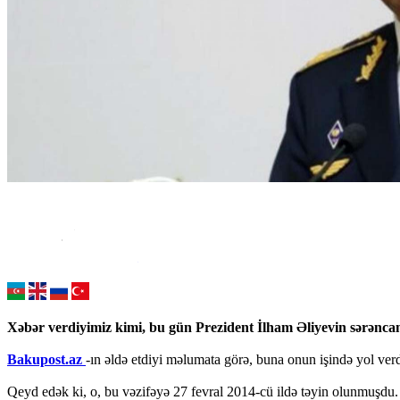
Xəbər verdiyimiz kimi, bu gün Prezident İlham Əliyevin sərənca
Bakupost.az
-ın əldə etdiyi məlumata görə, buna onun işində yol ver
Qeyd edək ki, o, bu vəzifəyə 27 fevral 2014-cü ildə təyin olunmuşdu.