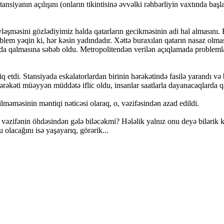
tansiyanın açılışını (onların tikintisinə əvvəlki rəhbərliyin vaxtında baş
əşməsini gözlədiyimiz halda qatarların gecikməsinin adi hal almasını.
lem yəqin ki, hər kəsin yadındadır. Xəttə buraxılan qatarın nasaz olm
a qalmasına səbəb oldu. Metropolitendən verilən açıqlamada problemlə bağl
 etdi. Stansiyada eskalatorlardan birinin hərəkətində fasilə yarandı və 
rəkəti müəyyən müddətə iflic oldu, insanlar saatlarla dayanacaqlarda qa
lməməsinin məntiqi nəticəsi olaraq, o, vəzifəsindən azad edildi.
 vəzifənin öhdəsindən gələ biləcəkmi? Hələlik yalnız onu deyə bilərik
 olacağını isə yaşayarıq, görərik...